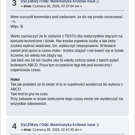
3
DyLEMaty
/
Odp: Matematyka królowa nauk ;)
«
dnia:
Czerwca 26, 2026, 07:37:04 am »
Mnie rozczulił komentarz pod zadaniem, że da się prosto oszacować.
~¼
Więc: B
Warto zaznaczyć że to zadanie z TESTU dla maturzystów idących na
kierunki techniczne i ścisłe. Nie trzeba zupełnie ściśle a tak żeby
szybko wybrać właściwe, tzn. wykluczyć niepoprawne. W testach
zadań jest sporo a czasu mało - trzeba zdążyć i nie bawić się w ścisłe
liczenie, bo wtedy nie zdąży się.
Jak ktoś ma 18 lat i bystre oko to wtedy zaliczy wiele z takich pytań
testowych ABCD. Poza tym oczywiście tęgi łeb jest konieczny i
organizacja czasu.
Hoko
Tak jak podałeś że to około ⅙ to w zupełności wystarcza do wyboru z
ABCD.
Taki test to gra na czas.
Przy zabawie w ścisłe wyliczanie tego czasu może nie wystarczyć na
wszystkie odpowiedzi.
4
DyLEMaty
/
Odp: Matematyka królowa nauk ;)
«
dnia:
Czerwca 25, 2026, 02:47:45 am »