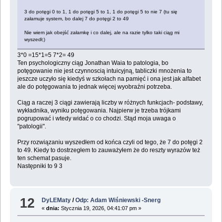
3 do potęgi 0 to 1, 1 do potęgi 5 to 1, 1 do potęgi 5 to nie 7 (tu się
załamuje system, bo dalej 7 do potęgi 2 to 49
Nie wiem jak obejść załamkę i co dalej, ale na razie tylko taki ciąg mi
wyszedł;)
3*0 =15*1=5 7*2= 49
Ten psychologiczny ciąg Jonathan Waia to patologia, bo
potęgowanie nie jest czynnoscią intuicyjną, tabliczki mnożenia to
jeszcze uczyło się kiedyś w szkołach na pamięć i ona jest jak alfabet
ale do potęgowania to jednak więcej wyobraźni potrzeba.
Ciąg a raczej 3 ciągi zawierają liczby w różnych funkcjach- podstawy,
wykładnika, wyniku potęgowania. Najpierw je trzeba trójkami
pogrupować i wtedy widać o co chodzi. Stąd moja uwaga o
"patologii".
Przy rozwiązaniu wyszedłem od końca czyli od tego, że 7 do potęgi 2
to 49. Kiedy to dostrzegłem to zauważyłem że do reszty wyrazów też
ten schemat pasuje.
Następniki to 9 3
12
DyLEMaty
/
Odp: Adam Wiśniewski -Snerg
«
dnia:
Stycznia 19, 2026, 04:41:07 pm »