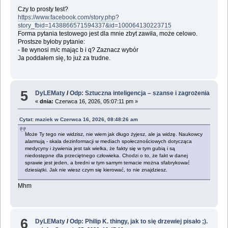
Czy to prosty test?
https://www.facebook.com/story.php?
story_fbid=1438866571594337&id=100064130223715
Forma pytania testowego jest dla mnie zbyt zawiła, może celowo.
Prostsze byłoby pytanie:
- Ile wynosi m/c mając b i q? Zaznacz wybór
Ja poddałem się, to już za trudne.
5
DyLEMaty
/
Odp: Sztuczna inteligencja – szanse i zagrożenia
«
dnia:
Czerwca 16, 2026, 05:07:11 pm »
Cytat: maziek w Czerwca 16, 2026, 08:48:26 am
Może Ty tego nie widzisz, nie wiem jak długo żyjesz, ale ja widzę. Naukowcy
alarmują - skala dezinformacji w mediach społecznościowych dotycząca
medycyny i żywienia jest tak wielka, że fakty się w tym gubią i są
niedostępne dla przeciętnego człowieka. Chodzi o to, że fakt w danej
sprawie jest jeden, a bredni w tym samym temacie można sfabrykować
dziesiątki. Jak nie wiesz czym się kierować, to nie znajdziesz.
Mhm
6
DyLEMaty
/
Odp: Philip K. thingy, jak to się drzewiej pisało ;).