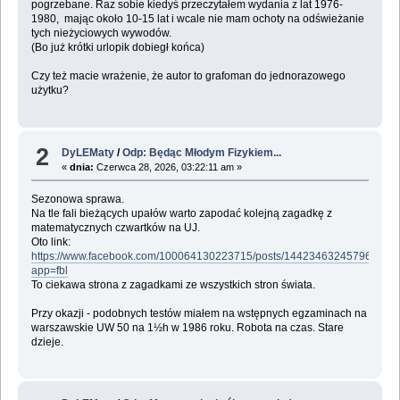
pogrzebane. Raz sobie kiedyś przeczytałem wydania z lat 1976-
1980, mając około 10-15 lat i wcale nie mam ochoty na odświeżanie
tych nieżyciowych wywodów.
(Bo już krótki urlopik dobiegł końca)
Czy też macie wrażenie, że autor to grafoman do jednorazowego
użytku?
2
DyLEMaty
/
Odp: Będąc Młodym Fizykiem...
«
dnia:
Czerwca 28, 2026, 03:22:11 am »
Sezonowa sprawa.
Na tle fali bieżących upałów warto zapodać kolejną zagadkę z
matematycznych czwartków na UJ.
Oto link:
https://www.facebook.com/100064130223715/posts/1442346324579695/?
app=fbl
To ciekawa strona z zagadkami ze wszystkich stron świata.
Przy okazji - podobnych testów miałem na wstępnych egzaminach na
warszawskie UW 50 na 1½h w 1986 roku. Robota na czas. Stare
dzieje.