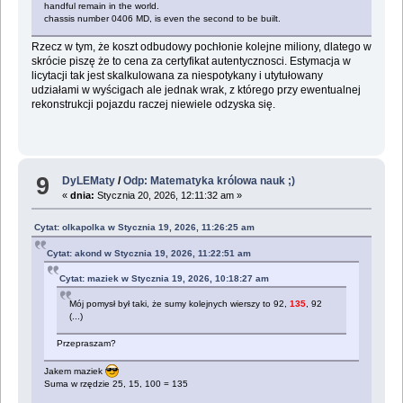
handful remain in the world.
chassis number 0406 MD, is even the second to be built.
Rzecz w tym, że koszt odbudowy pochłonie kolejne miliony, dlatego w
skrócie piszę że to cena za certyfikat autentycznosci. Estymacja w
licytacji tak jest skalkulowana za niespotykany i utytułowany
udziałami w wyścigach ale jednak wrak, z którego przy ewentualnej
rekonstrukcji pojazdu raczej niewiele odzyska się.
9
DyLEMaty
/
Odp: Matematyka królowa nauk ;)
«
dnia:
Stycznia 20, 2026, 12:11:32 am »
Cytat: olkapolka w Stycznia 19, 2026, 11:26:25 am
Cytat: akond w Stycznia 19, 2026, 11:22:51 am
Cytat: maziek w Stycznia 19, 2026, 10:18:27 am
Mój pomysł był taki, że sumy kolejnych wierszy to 92,
135
, 92
(...)
Przepraszam?
Jakem maziek
Suma w rzędzie 25, 15, 100 = 135