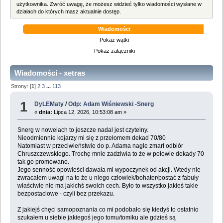
użytkownika. Zwróć uwagę, że możesz widzieć tylko wiadomości wysłane w
działach do których masz aktualnie dostęp.
Wiadomości
Pokaż wątki
Pokaż załączniki
Wiadomości - xetras
Strony: [
1
]
2
3
...
113
1
DyLEMaty
/
Odp: Adam Wiśniewski -Snerg
«
dnia:
Lipca 12, 2026, 10:53:08 am »
Snerg w nowelach to jeszcze nadal jest czytelny.
Nieodmiennie kojarzy mi się z przełomem dekad 70/80
Natomiast w przeciwieństwie do p. Adama nagle zmarł odbiór
Chruszczewskiego. Trochę mnie zadziwia to że w połowie dekady 70
tak go promowano.
Jego senność opowieści dawała mi wypoczynek od akcji. Wtedy nie
zwracałem uwagi na to że u niego człowiek/bohater/postać z fabuły
właściwie nie ma jakichś swoich cech. Było to wszystko jakieś takie
bezpostaciowe - czyli bez przekazu.
Z jakiejś chęci samopoznania co mi podobało się kiedyś to ostatnio
szukałem u siebie jakiegoś jego tomu/tomiku ale gdzieś są