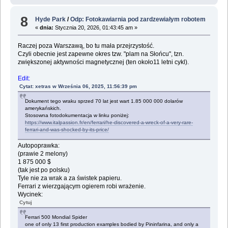
8
Hyde Park
/
Odp: Fotokawiarnia pod zardzewiałym robotem
«
dnia:
Stycznia 20, 2026, 01:43:45 am »
Raczej poza Warszawą, bo tu mała przejrzystość.
Czyli obecnie jest zapewne okres tzw. "plam na Słońcu", tzn.
zwiększonej aktywności magnetycznej (ten około11 letni cykl).
Edit:
Cytat: xetras w Września 06, 2025, 11:56:39 pm
Dokument tego wraku sprzed 70 lat jest wart 1.85 000 000 dolarów
amerykańskich.
Stosowna fotodokumentacja w linku poniżej:
https://www.italpassion.fr/en/ferrari/he-discovered-a-wreck-of-a-very-rare-
ferrari-and-was-shocked-by-its-price/
Autopoprawka:
(prawie 2 melony)
1 875 000 $
(tak jest po polsku)
Tyle nie za wrak a za świstek papieru.
Ferrari z wierzgającym ogierem robi wrażenie.
Wycinek:
Cytuj
Ferrari 500 Mondial Spider
one of only 13 first production examples bodied by Pininfarina, and only a