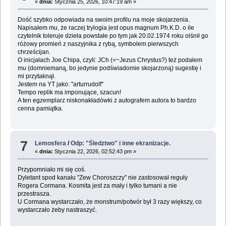
«
dnia:
Stycznia 25, 2026, 10:47:19 am »
Dość szybko odpowiada na swoim profilu na moje skojarzenia.
Napisałem mu, że raczej trylogia jest opus magnum Ph.K.D. o ile
czytelnik toleruje dzieła powstałe po tym jak 20.02.1974 roku olśnił go
różowy promień z naszyjnika z rybą, symbolem pierwszych
chrześcijan.
O inicjałach Joe Chipa, czyli: JCh (=~Jezus Chrystus?) też podałem
mu (domniemaną, bo jedynie podświadomie skojarzoną) sugestię i
mi przytaknął.
Jestem na YT jako: "arturrudolf"
Tempo replik ma imponujące, szacun!
A ten egzemplarz niskonakładówki z autografem autora to bardzo
cenna pamiątka.
7
Lemosfera
/
Odp: "Śledztwo" i inne ekranizacje.
«
dnia:
Stycznia 22, 2026, 02:52:43 pm »
Przypomniało mi się coś.
Dyletant spod kanału "Zew Choroszczy" nie zastosował reguły
Rogera Cormana. Kosmita jest za mały i tylko tumani a nie
przestrasza.
U Cormana wystarczało, że monstrum/potwór był 3 razy większy, co
wystarczało żeby nastraszyć.