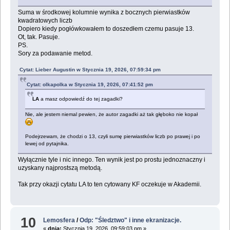
Suma w środkowej kolumnie wynika z bocznych pierwiastków
kwadratowych liczb
Dopiero kiedy pogłówkowałem to doszedłem czemu pasuje 13.
Ot, tak. Pasuje.
PS.
Sory za podawanie metod.
Cytat: Lieber Augustin w Stycznia 19, 2026, 07:59:34 pm
Cytat: olkapolka w Stycznia 19, 2026, 07:41:52 pm
LA
a masz odpowiedź do tej zagadki?
Nie, ale jestem niemal pewien, że autor zagadki aż tak głęboko nie kopał
Podejrzewam, że chodzi o 13, czyli sumę pierwiastków liczb po prawej i po
lewej od pytajnika.
Wyłącznie tyle i nic innego. Ten wynik jest po prostu jednoznaczny i
uzyskany najprostszą metodą.
Tak przy okazji cytatu LA to ten cytowany KF oczekuje w Akademii.
10
Lemosfera
/
Odp: "Śledztwo" i inne ekranizacje.
«
dnia:
Stycznia 19, 2026, 09:59:03 pm »