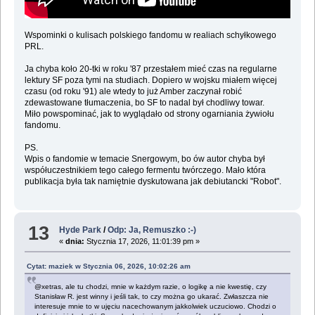
Wspominki o kulisach polskiego fandomu w realiach schyłkowego
PRL.
Ja chyba koło 20-tki w roku '87 przestałem mieć czas na regularne
lektury SF poza tymi na studiach. Dopiero w wojsku miałem więcej
czasu (od roku '91) ale wtedy to już Amber zaczynał robić
zdewastowane tłumaczenia, bo SF to nadal był chodliwy towar.
Miło powspominać, jak to wyglądało od strony ogarniania żywiołu
fandomu.
PS.
Wpis o fandomie w temacie Snergowym, bo ów autor chyba był
współuczestnikiem tego całego fermentu twórczego. Mało która
publikacja była tak namiętnie dyskutowana jak debiutancki "Robot".
13
Hyde Park
/
Odp: Ja, Remuszko :-)
«
dnia:
Stycznia 17, 2026, 11:01:39 pm »
Cytat: maziek w Stycznia 06, 2026, 10:02:26 am
@xetras, ale tu chodzi, mnie w każdym razie, o logikę a nie kwestię, czy
Stanisław R. jest winny i jeśli tak, to czy można go ukarać. Zwłaszcza nie
interesuje mnie to w ujęciu nacechowanym jakkolwiek uczuciowo. Chodzi o