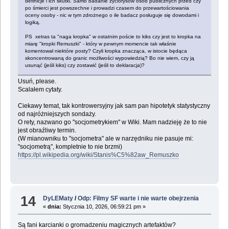
definicje i ich skutki. Samo badanie życiorysów osób publicznych przed czy
po śmierci jest powszechne i prowadzi czasem do przewartościowania
oceny osoby - nic w tym zdrożnego o ile badacz posługuje się dowodami i
logiką.
PS xetras ta "naga kropka" w ostatnim poście to kiks czy jest to kropka na
miarę "kropki Remuszki" - który w pewnym momencie tak właśnie
komentował niektóre posty? Czyli kropka znacząca, w istocie będąca
skoncentrowaną do granic możliwości wypowiedzią? Bo nie wiem, czy ją
usunąć (jeśli kiks) czy zostawić (jeśli to deklaracja)?
Usuń, please.
Scalałem cytaty.
Ciekawy temat, tak kontrowersyjny jak sam pan hipotetyk statystyczny
od najróżniejszych sondaży.
O rety, nazwano go "socjometrykiem" w Wiki. Mam nadzieję że to nie
jest obraźliwy termin.
(W mianowniku to "socjometra" ale w narzędniku nie pasuje mi:
"socjometrą", kompletnie to nie brzmi)
https://pl.wikipedia.org/wiki/Stanis%C5%82aw_Remuszko
14
DyLEMaty
/
Odp: Filmy SF warte i nie warte obejrzenia
«
dnia:
Stycznia 10, 2026, 06:59:21 pm »
Są fani karcianki o gromadzeniu magicznych artefaktów?