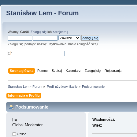
Stanisław Lem - Forum
Witamy,
Gość
.
Zaloguj się
lub
zarejestruj
.
Zaloguj się podając nazwę użytkownika, hasło i długość sesji
Strona główna
Pomoc
Szukaj
Kalendarz
Zaloguj się
Rejestracja
Stanisław Lem - Forum
»
Profil użytkownika liv
»
Podsumowanie
Informacja o Profilu
Podsumowanie
liv 
Wiadomości:
Global Moderator
Wiek:
Offline