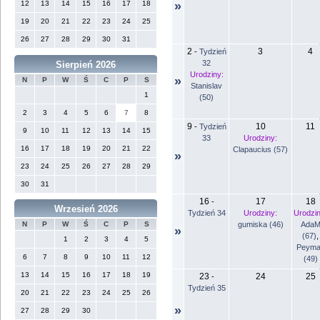
12
13
14
15
16
17
18
»
19
20
21
22
23
24
25
26
27
28
29
30
31
2
3
4
-
Tydzień
32
Sierpień 2026
Urodziny:
»
N
P
W
Ś
C
P
S
Stanislav
1
(50)
2
3
4
5
6
7
8
9
10
11
-
Tydzień
9
10
11
12
13
14
15
33
Urodziny:
16
17
18
19
20
21
22
Clapaucius (57)
»
23
24
25
26
27
28
29
30
31
16
17
18
-
Wrzesień 2026
Tydzień 34
Urodziny:
Urodzin
gumiska (46)
Ada
N
P
W
Ś
C
P
S
»
(67)
,
1
2
3
4
5
Peyma
6
7
8
9
10
11
12
(49)
13
14
15
16
17
18
19
23
24
25
-
Tydzień 35
20
21
22
23
24
25
26
»
27
28
29
30