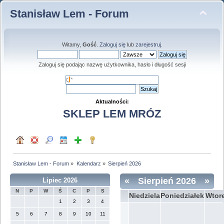
Stanisław Lem - Forum
Witamy,
Gość
.
Zaloguj się
lub
zarejestruj
.
Zaloguj się podając nazwę użytkownika, hasło i długość sesji
Aktualności:
SKLEP LEM MRÓZ
Stanisław Lem - Forum
»
Kalendarz
»
Sierpień 2026
«
Sierpień 2026
»
Lipiec 2026
N
P
W
Ś
C
P
S
Niedziela
Poniedziałek
Wtor
1
2
3
4
5
6
7
8
9
10
11