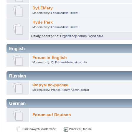
DyLEMaty
Moderatorzy:
Forum Admin
,
skrzat
Hyde Park
Moderatorzy:
Forum Admin
,
skrzat
Działy podrzędne
:
Organizacja forum
,
Wyszalnia
English
Forum in English
Moderatorzy:
Q
,
Forum Admin
,
skrzat
,
liv
Russian
Форум по-русски
Moderatorzy:
Prohor
,
Forum Admin
,
skrzat
German
Forum auf Deutsch
Brak nowych wiadomości
Przekieruj forum