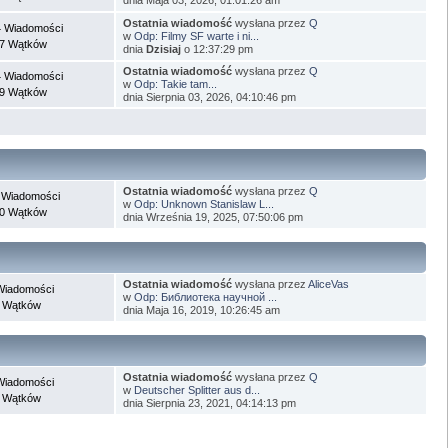
Ostatnia wiadomość
wysłana przez
Q
 Wiadomości
w
Odp: Filmy SF warte i ni...
7 Wątków
dnia
Dzisiaj
o 12:37:29 pm
Ostatnia wiadomość
wysłana przez
Q
 Wiadomości
w
Odp: Takie tam...
9 Wątków
dnia Sierpnia 03, 2026, 04:10:46 pm
Ostatnia wiadomość
wysłana przez
Q
 Wiadomości
w
Odp: Unknown Stanislaw L...
0 Wątków
dnia Września 19, 2025, 07:50:06 pm
Ostatnia wiadomość
wysłana przez
AliceVas
Wiadomości
w
Odp: Библиотека научной ...
 Wątków
dnia Maja 16, 2019, 10:26:45 am
Ostatnia wiadomość
wysłana przez
Q
Wiadomości
w
Deutscher Splitter aus d...
 Wątków
dnia Sierpnia 23, 2021, 04:14:13 pm