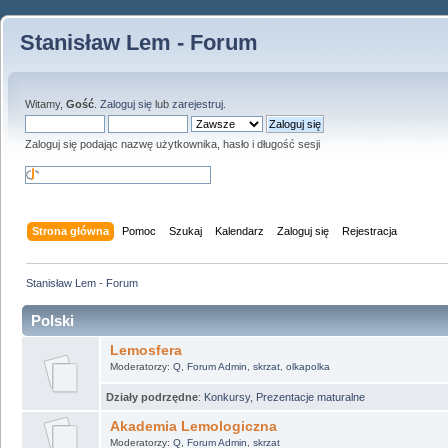
Stanisław Lem - Forum
Witamy,
Gość
.
Zaloguj się
lub
zarejestruj
.
Zaloguj się podając nazwę użytkownika, hasło i długość sesji
Strona główna
Pomoc
Szukaj
Kalendarz
Zaloguj się
Rejestracja
Stanisław Lem - Forum
Polski
Lemosfera
Moderatorzy:
Q
,
Forum Admin
,
skrzat
,
olkapolka
Działy podrzędne
:
Konkursy
,
Prezentacje maturalne
Akademia Lemologiczna
Moderatorzy:
Q
,
Forum Admin
,
skrzat