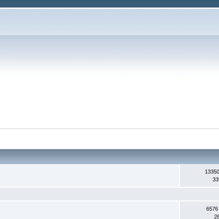
13350
33
6576
2