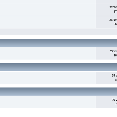
37694
17
36604
26
2458
18
65 
8
20 
7