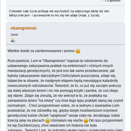
Zapisane
Człowiek całe życie próbuje nie wychodzić na większego idiotę niż nim
faktycznie jest - i przeważnie to mu się nie udaje (moje, z życia).
okamgnienie
Juror
Wielkie dzieki za zainteresowanie i pomoc
Rzeczywiście, Lem w "Okamgnieniu" napisał (w odniesieniu do
ustawowego zakazywania praktyk na embrionach i różnych innych
manipulacji genetycznych), że jest ono tak samo przedwczesne, jak
byłoby zakazywanie starożytnym Chińczykom puszczania, zdaje się,
latawców w obawie, że nastęnym etapem będą nieustające katastrofy
nowoczesnych odrzutowców. Twierdził, że to, co już się zaczęło potoczy
się dalej własnym torem i nic nie pomogą krzyki i panika, że coś złego
się stanie. Zdaje się zresztą, że nie wierzył w to, że praktyka np.
zamawiania dzieci "na miarę" czy inne tego typu praktyki staną się czymś
normalnym... Choć przypominam sobie, że w jednym z wywiadów Lem
powiedział, że nie zdziwiłby się, gdyby dzięki możliwościom inżynierii
genetycznej ludzie chcieli "upiększać" swoje ciała np. dorabiając sobie
trzecią rękę na plecach
Uśmiałam się nieźle
Od razu przypomnieli
mi się Dychtończycy, choć właściwie ich historia nie była
zabawna...Twierdzi Lem, że potrzeba okaleczania i przekształcania ciała