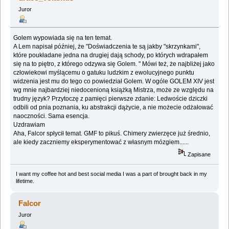
Juror
Golem wypowiada się na ten temat.
A Lem napisał później, że "Doświadczenia te są jakby "skrzynkami",
które poukładane jedna na drugiej dają schody, po których wdrapałem
się na to piętro, z którego odzywa się Golem. " Mówi też, że najbliżej jako
człowiekowi myślącemu o gatuku ludzkim z ewolucyjnego punktu
widzenia jest mu do tego co powiedział Golem. W ogóle GOLEM XIV jest
wg mnie najbardziej niedocenioną książką Mistrza, może ze względu na
trudny język? Przytoczę z pamięci pierwsze zdanie: Ledwoście dziczki
odbili od pnia poznania, ku abstrakcji dążycie, a nie możecie odżałować
naoczności. Sama esencja.
Uzdrawiam
Aha, Falcor spłycił temat. GMF to pikuś. Chimery zwierzęce już średnio,
ale kiedy zaczniemy eksperymentować z własnym mózgiem......
Zapisane
I want my coffee hot and best social media I was a part of brought back in my
lifetime.
Falcor
Juror