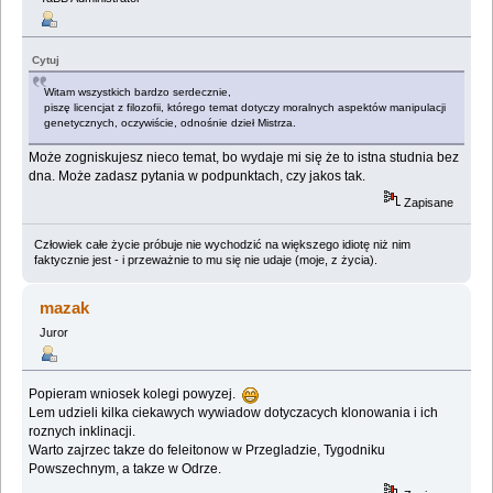
Cytuj
Witam wszystkich bardzo serdecznie,
piszę licencjat z filozofii, którego temat dotyczy moralnych aspektów manipulacji
genetycznych, oczywiście, odnośnie dzieł Mistrza.
Może zogniskujesz nieco temat, bo wydaje mi się że to istna studnia bez
dna. Może zadasz pytania w podpunktach, czy jakos tak.
Zapisane
Człowiek całe życie próbuje nie wychodzić na większego idiotę niż nim
faktycznie jest - i przeważnie to mu się nie udaje (moje, z życia).
mazak
Juror
Popieram wniosek kolegi powyzej.
Lem udzieli kilka ciekawych wywiadow dotyczacych klonowania i ich
roznych inklinacji.
Warto zajrzec takze do feleitonow w Przegladzie, Tygodniku
Powszechnym, a takze w Odrze.