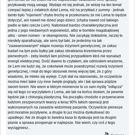
przykuwały moją uwagę. Wydaje mi się jednak, że widzę na ten temat
czerpać lepiej z ostatnich dzieł Lema, niż na przykład z
summy
- jednak
tamto było "rojeniem" chybo trochę w przekonaniu że nie Lema to będzie
dotyczyć, ani nawet nie dzieci jego dzieci. (chyba nawet coś takiego
padło w
tako rzecze Lem
). Natomiast bardzo charakterystyczna jest
jedna z jego niedawnych wypowiedzi, albo w bombie magabajtowej
albo - omen nomen - w okamgnieniu. Nie zacytuję dokładnie, raczej to
niestety sparafrazuję, ale sens był taki, że jesteśmy na tak
"zaawansowanym" etapie rozwoju inżynierii genetycznej, że zakaz
badań na tym polu byłby jak zakaz obrabiania krzemienia przez
pierwotnych - żeby kiedyś tam później przypadkiem ktoś nie wynalazł
energii elektrycznej. Dość dawno to czytałem, ale odniosłem wrażenie,
że Lem nie łudzi się, że cokolwiek może powstrzymać rozwój inżynierii
genetycznej, i miał do tego stosunek mniej więcej taki, że z góry
wiadomo, że mleko się wyleje. Czyli stał na stanowisku, że oczywiście
można mieć takie czy inne święte poglądy, ale i tak sprawa pójdzie
swoim torem. Nie wiem w którym momencie to co sam myślę "odłącza"
się od tego co wyczytałem z Lema, ale tak na końcu dodam, że pewnie
będzie jak z chirurgią plastyczną. Na początku chodziło o przywracanie
ludziom zeszpeconych twarzy a teraz 90% takich operacji jest
wykonywanych na zasadzie widzimisię pacjenta. Oczywiście pierwsze
jest moralnie pozytywne, a drugie to juz można dyskutować do
upadłego. Ale że drugie to świetna kasa to dyskusja jest na drugim
planie a sprawa prosperuje w najlepsze. Nie wiem, czy coś z tego
wyciągniesz...