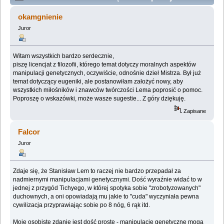
genetyczne a moralność (Przeczytany 282974 razy)
okamgnienie
Juror
Witam wszystkich bardzo serdecznie,
piszę licencjat z filozofii, którego temat dotyczy moralnych aspektów
manipulacji genetycznych, oczywiście, odnośnie dzieł Mistrza. Był już
temat dotyczący eugeniki, ale postanowiłam założyć nowy, aby
wszystkich miłośników i znawców twórczości Lema poprosić o pomoc.
Poproszę o wskazówki, może wasze sugestie... Z góry dziękuję.
Zapisane
Falcor
Juror
Zdaje się, że Stanisław Lem to raczej nie bardzo przepadał za
nadmiernymi manipulacjami genetycznymi. Dość wyraźnie widać to w
jednej z przygód Tichyego, w której spotyka sobie "zrobotyzowanych"
duchownych, a oni opowiadają mu jakie to "cuda" wyczyniała pewna
cywilizacja przyprawiając sobie po 8 nóg, 6 rąk itd.
Moje osobiste zdanie jest dość proste - manipulacje genetyczne mogą