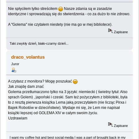
Nie spłyciłem tylko streściłem
Nasze zdania są w zasadzie
identyczne i sprowadzają się do stwierdzenia - co za dużo to nie zdrowo.
A "Golema" nie czytałem niestety (nie ma go w mej bibliotece).
Zapisane
Taki zwykły dzień, biało-czarny dzień...
draco_volantus
Juror
A czytasz z monitora? Mogę poszukać
Jak znajdę dam znać
Golema przetłumaczono tylko na 3 języki: niemiecki ( świetny tytuł: Also
sprach Golem) , japoński i czeski. Sam też pożyczyłem z biblioteki, była
to z resztą pierwsza książka Lema jaką przeczytałem (nie licząc Pirxa i
Bajek Robotów w dzieciństwie). Wydaje mi się, że Lem nie napisał
książki lepszej od GOLEMA XIV w całym swoim życiu.
Uzdrawiam
Zapisane
I want my coffee hot and best social media I was a part of brought back in my