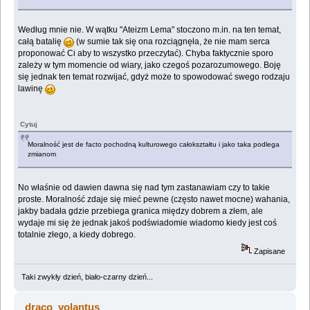
Według mnie nie. W wątku "Ateizm Lema" stoczono m.in. na ten temat,
całą batalię
(w sumie tak się ona rozciągnęła, że nie mam serca
proponować Ci aby to wszystko przeczytać). Chyba faktycznie sporo
zależy w tym momencie od wiary, jako czegoś pozarozumowego. Boję
się jednak ten temat rozwijać, gdyż może to spowodować swego rodzaju
lawinę
Cytuj
Moralność jest de facto pochodną kulturowego całokształtu i jako taka podlega
zmianom
No właśnie od dawien dawna się nad tym zastanawiam czy to takie
proste. Moralność zdaje się mieć pewne (często nawet mocne) wahania,
jakby badała gdzie przebiega granica między dobrem a złem, ale
wydaje mi się że jednak jakoś podświadomie wiadomo kiedy jest coś
totalnie złego, a kiedy dobrego.
Zapisane
Taki zwykły dzień, biało-czarny dzień...
draco_volantus