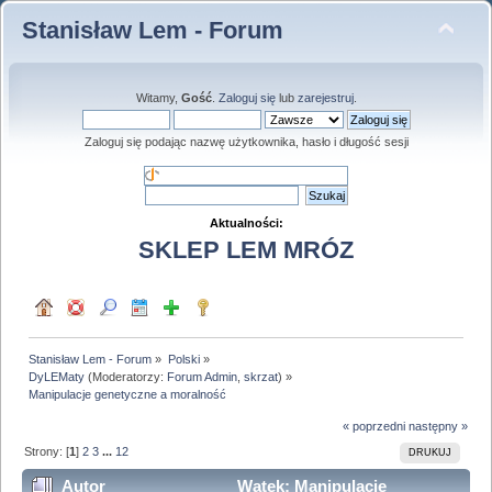
Stanisław Lem - Forum
Witamy,
Gość
.
Zaloguj się
lub
zarejestruj
.
Zaloguj się podając nazwę użytkownika, hasło i długość sesji
Aktualności:
SKLEP LEM MRÓZ
Stanisław Lem - Forum
»
Polski
»
DyLEMaty
(Moderatorzy:
Forum Admin
,
skrzat
) »
Manipulacje genetyczne a moralność
« poprzedni
następny »
Strony: [
1
]
2
3
...
12
DRUKUJ
Autor
Wątek: Manipulacje