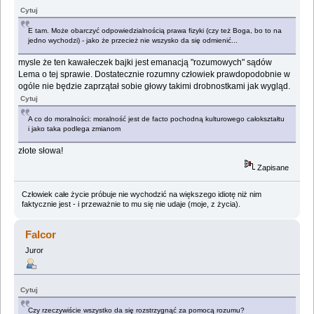
Cytuj
E tam. Może obarczyć odpowiedzialnością prawa fizyki (czy też Boga, bo to na
jedno wychodzi) - jako że przecież nie wszysko da się odmienić...
mysle że ten kawałeczek bajki jest emanacją "rozumowych" sądów
Lema o tej sprawie. Dostatecznie rozumny człowiek prawdopodobnie w
ogóle nie będzie zaprzątał sobie głowy takimi drobnostkami jak wygląd.
Cytuj
A co do moralności: moralność jest de facto pochodną kulturowego całokształtu
i jako taka podlega zmianom
złote słowa!
Zapisane
Człowiek całe życie próbuje nie wychodzić na większego idiotę niż nim
faktycznie jest - i przeważnie to mu się nie udaje (moje, z życia).
Falcor
Juror
Cytuj
Czy rzeczywiście wszystko da się rozstrzygnąć za pomocą rozumu?