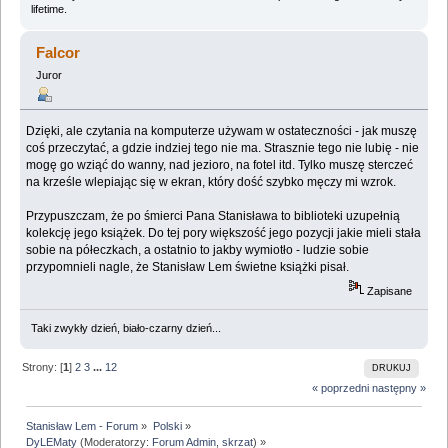
lifetime.
Falcor
Juror
Dzięki, ale czytania na komputerze używam w ostateczności - jak muszę
coś przeczytać, a gdzie indziej tego nie ma. Strasznie tego nie lubię - nie
mogę go wziąć do wanny, nad jezioro, na fotel itd. Tylko muszę sterczeć
na krześle wlepiając się w ekran, który dość szybko męczy mi wzrok.
Przypuszczam, że po śmierci Pana Stanisława to biblioteki uzupełnią
kolekcję jego książek. Do tej pory większość jego pozycji jakie mieli stała
sobie na półeczkach, a ostatnio to jakby wymiotło - ludzie sobie
przypomnieli nagle, że Stanisław Lem świetne książki pisał.
Zapisane
Taki zwykły dzień, biało-czarny dzień...
Strony: [
1
]
2
3
...
12
DRUKUJ
« poprzedni
następny »
Stanisław Lem - Forum
»
Polski
»
DyLEMaty
(Moderatorzy:
Forum Admin
,
skrzat
) »