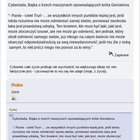
Cyberiada, Bajka o trzech maszynach opowiadających króla Genialona
"- Panie - rzekł Trurl -... ze wszystkich innych punktów lepiej jest, jeśli
istota rozumna nie może odmieniać samej siebie, ponieważ swoboda
taka jest prawdziwą udręką. Ten bowiem, kto musi być taki, jaki jest,
może złorzeczyć losowi, ale nie może go odmienić, ten jednak, który
otrafi odmienić samego siebie, juz nikogo na całym świecie nie może
obarczyć odpoiedzialnością za swą niewydarzoność; jeśli mu źle z sobą
samym, to nikt prócz niego nie ponosi za to winy."
Zapisane
Człowiek całe życie próbuje nie wychodzić na większego idiotę niż nim
faktycznie jest - i przeważnie to mu się nie udaje (moje, z życia).
Hoko
Juror
Cytuj
Cyberiada, Bajka o trzech maszynach opowiadających króla Genialona
"- Panie - rzekł Trurl -... ze wszystkich innych punktów lepiej jest, jeśli istota
rozumna nie może odmieniać samej siebie, ponieważ swoboda taka jest
prawdziwą udręką. Ten bowiem, kto musi być taki, jaki jest, może złorzeczyć