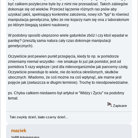
być całkiem pożyteczne byle by z nimi nie przesadzać. Takich zabiegów
dokonuje się od wieków. Przecież łączenie różnych ras psów aby
uzyskać jakiś, spełniający konkretne założenia, nowy ich "typ" to również
manipulacja genetyczna, tylko że nie kojarzy nam się ona z laboratorium
po którym biegają szaleni naukowcy.
W podobny sposób ulepszono wiele gatunków zbóż i czy ktoś wpadał w
panikę? (zresztą sama natura cały czas dokonuje manipulacji
genetycznych).
Oczywiście jest pewien punkt przegięcia, kiedy to np. w pomidorze
zmieniamy niemal wszystko - nie smakuje to już jak pomidor, jest od
pomidora 5 razy większe i jest dla mikroorganizmów jak pancerny czołg.
Oczywiście powoduje to wiele, nie do końca określonych, skutków
ubocznych. Wiadomo, że coś możne na coś wpłynąć, ale marne jest
pojęcie jak (zwłaszcza w długim terminie). Trochę to nieodpowiedzialne.
ps. Chyba całkiem niedawno był artykuł w "Widzy i Życiu" na podobny
temat.
Zapisane
Taki zwykły dzień, biało-czarny dzień...
maziek
YaBB Administrator