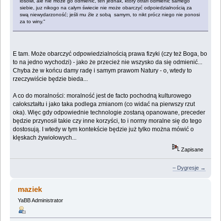
losowi, ale nie może go odmienić, ten jednak, który otrafi odmienić samego
siebie, juz nikogo na całym świecie nie może obarczyć odpoiedzialnością za
swą niewydarzoność; jeśli mu źle z sobą samym, to nikt prócz niego nie ponosi
za to winy."
E tam. Może obarczyć odpowiedzialnością prawa fizyki (czy też Boga, bo
to na jedno wychodzi) - jako że przecież nie wszysko da się odmienić...
Chyba że w końcu damy radę i samym prawom Natury - o, wtedy to
rzeczywiście będzie bieda...
A co do moralności: moralność jest de facto pochodną kulturowego
całokształtu i jako taka podlega zmianom (co widać na pierwszy rzut
oka). Więc gdy odpowiednie technologie zostaną opanowane, preceder
będzie przynosił takie czy inne korzyści, to i normy moralne się do tego
dostosują. I wtedy w tym kontekście będzie już tylko można mówić o
klęskach żywiołowych...
Zapisane
– Dygresje →
maziek
YaBB Administrator