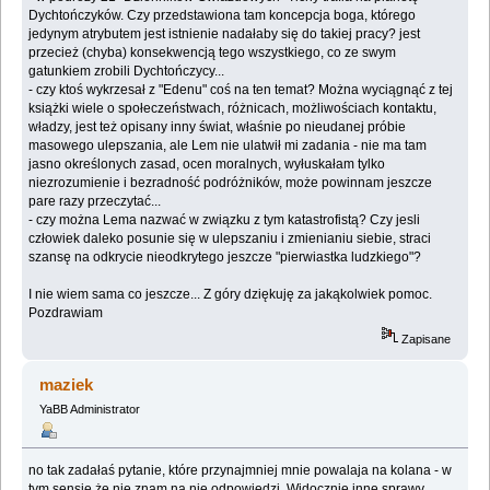
Dychtończyków. Czy przedstawiona tam koncepcja boga, którego
jedynym atrybutem jest istnienie nadałaby się do takiej pracy? jest
przecież (chyba) konsekwencją tego wszystkiego, co ze swym
gatunkiem zrobili Dychtończycy...
- czy ktoś wykrzesał z "Edenu" coś na ten temat? Można wyciągnąć z tej
książki wiele o społeczeństwach, różnicach, możliwościach kontaktu,
władzy, jest też opisany inny świat, właśnie po nieudanej próbie
masowego ulepszania, ale Lem nie ulatwił mi zadania - nie ma tam
jasno określonych zasad, ocen moralnych, wyłuskałam tylko
niezrozumienie i bezradność podróżników, może powinnam jeszcze
pare razy przeczytać...
- czy można Lema nazwać w związku z tym katastrofistą? Czy jesli
człowiek daleko posunie się w ulepszaniu i zmienianiu siebie, straci
szansę na odkrycie nieodkrytego jeszcze "pierwiastka ludzkiego"?
I nie wiem sama co jeszcze... Z góry dziękuję za jakąkolwiek pomoc.
Pozdrawiam
Zapisane
maziek
YaBB Administrator
no tak zadałaś pytanie, które przynajmniej mnie powalaja na kolana - w
tym sensie że nie znam na nie odpowiedzi. Widocznie inne sprawy