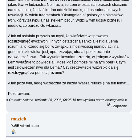
jakoś tkwi w ludziach... No i racja, że Lem w ostatnich pracach strasznie
narzeka na to, że dziś trudno oddzielić naukę od pseudonaukowych
rewelacji. W wielu fragmentach "Okamgnienia" psioczy na pismaków i
tych, którzy zasypują nas stekiem bzdur. Widzi w tym udział biznesu i
mediów, co bardzo Go wkurza...
A tak mi ostatnio przyszło na myśl, że właściwie w sprawach
rozstrzygnięć etycznych i innych ostateczną sankcją jest dla Lema
rozum, a to, czego się boi w związku z możliwością manipulacji na
genomie człowieka, jest, upraszczając, utrata i przekroczenie
człowieczeństwa... Tak wywnioskowałam, zresztą, w jednym z wywiadów
Lem wyraźnie to powiedział. Może ktoś pomoże mi na tym polu? Czym
jest człowieczeństwo dla Lema? Czy rzeczywiście wszystko da się
rozstrzygnąć za pomocą rozumu?
A tak poza tym, będę wdzięczna za każdą Waszą refleksję na ten temat...
Pozdrawiam.
«
Ostatnia zmiana: Kwietnia 25, 2006, 09:25:16 pm wysłana przez okamgnienie
»
Zapisane
maziek
YaBB Administrator