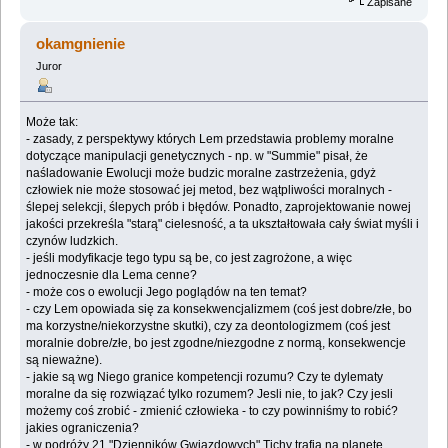
Zapisane
okamgnienie
Juror
Może tak:
- zasady, z perspektywy których Lem przedstawia problemy moralne
dotyczące manipulacji genetycznych - np. w "Summie" pisał, że
naśladowanie Ewolucji może budzic moralne zastrzeżenia, gdyż
człowiek nie może stosować jej metod, bez wątpliwości moralnych -
ślepej selekcji, ślepych prób i błędów. Ponadto, zaprojektowanie nowej
jakości przekreśla "starą" cielesność, a ta ukształtowała cały świat myśli i
czynów ludzkich.
- jeśli modyfikacje tego typu są be, co jest zagrożone, a więc
jednoczesnie dla Lema cenne?
- może cos o ewolucji Jego poglądów na ten temat?
- czy Lem opowiada się za konsekwencjalizmem (coś jest dobre/złe, bo
ma korzystne/niekorzystne skutki), czy za deontologizmem (coś jest
moralnie dobre/złe, bo jest zgodne/niezgodne z normą, konsekwencje
są nieważne).
- jakie są wg Niego granice kompetencji rozumu? Czy te dylematy
moralne da się rozwiązać tylko rozumem? Jesli nie, to jak? Czy jesli
możemy coś zrobić - zmienić człowieka - to czy powinniśmy to robić?
jakies ograniczenia?
- w podróży 21 "Dzienników Gwiazdowych" Tichy trafia na planetę