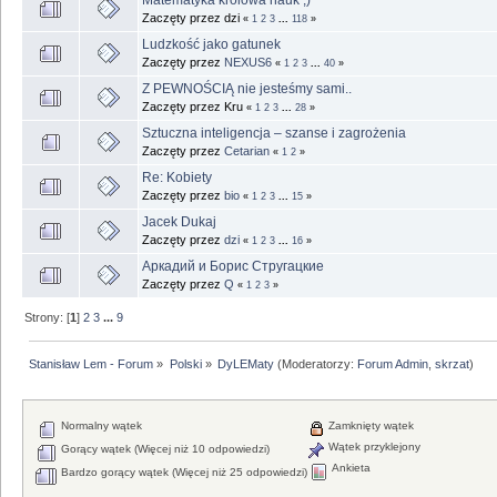
Zaczęty przez dzi
«
1
2
3
...
118
»
Ludzkość jako gatunek
Zaczęty przez
NEXUS6
«
1
2
3
...
40
»
Z PEWNOŚCIĄ nie jesteśmy sami..
Zaczęty przez Kru
«
1
2
3
...
28
»
Sztuczna inteligencja – szanse i zagrożenia
Zaczęty przez
Cetarian
«
1
2
»
Re: Kobiety
Zaczęty przez
bio
«
1
2
3
...
15
»
Jacek Dukaj
Zaczęty przez
dzi
«
1
2
3
...
16
»
Аркадий и Борис Стругацкие
Zaczęty przez
Q
«
1
2
3
»
Strony: [
1
]
2
3
...
9
Stanisław Lem - Forum
»
Polski
»
DyLEMaty
(Moderatorzy:
Forum Admin
,
skrzat
)
Normalny wątek
Zamknięty wątek
Wątek przyklejony
Gorący wątek (Więcej niż 10 odpowiedzi)
Ankieta
Bardzo gorący wątek (Więcej niż 25 odpowiedzi)