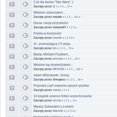
Coś dla fanów "Star Wars" ;)
Zaczęty przez
Q
«
1
2
3
...
37
»
Właśnie zobaczyłem...
Zaczęty przez maziek
«
1
2
3
...
213
»
Diuna i wizja przyszłości
Zaczęty przez mariooo87
«
1
2
3
»
Polska w kosmosie!
Zaczęty przez
maziek
«
1
2
3
4
»
AI - przerażająca (?) wizja
Zaczęty przez
dzi
«
1
2
3
...
79
»
Będąc Młodym Fizykiem...
Zaczęty przez
pirxowa
«
1
2
3
...
34
»
Właśnie się dowiedziałem...
Zaczęty przez
NEXUS6
«
1
2
3
...
332
»
Adam Wiśniewski -Snerg
Zaczęty przez Snergiusz
«
1
2
3
...
40
»
Przyroda czyli rodzenie żywych plodów
Zaczęty przez
xetras
«
1
2
»
10 książek science fiction wszechczasów
Zaczęty przez
skrzat
«
1
2
3
...
8
»
Między Żuławskim a Lemem
Zaczęty przez
MarcinK
«
1
2
3
4
»
Matematyka królowa nauk ;)