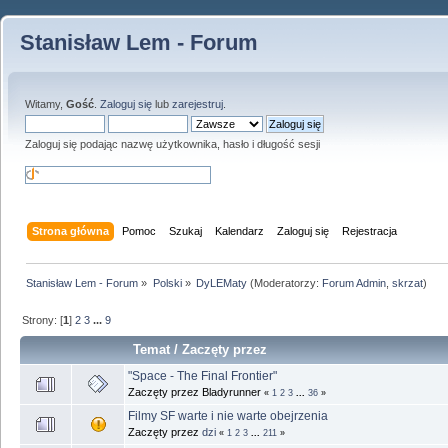
Stanisław Lem - Forum
Witamy,
Gość
.
Zaloguj się
lub
zarejestruj
.
Zaloguj się podając nazwę użytkownika, hasło i długość sesji
Strona główna
Pomoc
Szukaj
Kalendarz
Zaloguj się
Rejestracja
Stanisław Lem - Forum
»
Polski
»
DyLEMaty
(Moderatorzy:
Forum Admin
,
skrzat
)
Strony: [
1
]
2
3
...
9
Temat
/
Zaczęty przez
"Space - The Final Frontier"
Zaczęty przez Bladyrunner
«
1
2
3
...
36
»
Filmy SF warte i nie warte obejrzenia
Zaczęty przez
dzi
«
1
2
3
...
211
»