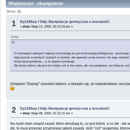
Wiadomości - okamgnienie
Strony: [
1
]
1
DyLEMaty
/
Odp: Manipulacje genetyczne a moralność
«
dnia:
Maja 13, 2006, 02:13:19 pm »
Cytuj
O rozmaitych relacjach między technologią (w tym technologią biologiczną - tytuł eseju
były jeszcze w tamtych czasach w modzie, ale wywody Lema można i do tego odnieść.
dotyczącej problemu... a ta dopiero powstaje.
Na temat dobra i zła jest też chyba coś w Sex wars, ale nie pamiętam, czy dotyczy coś 
Omijałam "Dialogi" szerokim łukiem, a okazało się, że niepotrzebnie; rzecz
2
DyLEMaty
/
Odp: Manipulacje genetyczne a moralność
«
dnia:
Maja 08, 2006, 01:22:10 am »
Na mysli mam zespół zasad, które określają to, co jest dobre, a co złe - a
złe, to musi przecież przyjmowac jakieś zasady. Jeśli "coś" (eugenika, klon