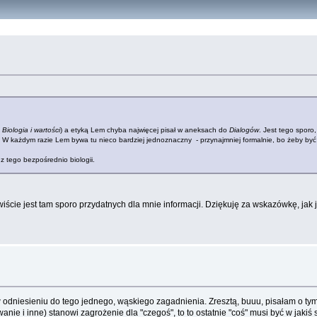
:
Biologia i wartości
) a etyką Lem chyba najwięcej pisał w aneksach do
Dialogów
. Jest tego sporo
 W każdym razie Lem bywa tu nieco bardziej jednoznaczny - przynajmniej formalnie, bo żeby by
z tego bezpośrednio biologii.
ywiście jest tam sporo przydatnych dla mnie informacji. Dziękuję za wskazówkę, j
le w odniesieniu do tego jednego, wąskiego zagadnienia. Zresztą, buuu, pisałam o
owanie i inne) stanowi zagrożenie dla "czegoś", to to ostatnie "coś" musi być w ja