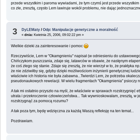
przede wszystkim i paroma wywiadami, że tym czymś jest przede wszystkim c
co złe, zresztą, często Lem lawiruje wokół problemu, nie dając jednoznaczne
3
DyLEMaty
/
Odp: Manipulacje genetyczne a moralność
«
dnia:
Kwietnia 25, 2006, 09:02:22 pm »
Wielkie dzieki za zainteresowanie i pomoc
Rzeczywiście, Lem w "Okamgnieniu" napisał (w odniesieniu do ustawowego 
Chińczykom puszczania, zdaje się, latawców w obawie, że nastęnym etapem bę
że coś złego się stanie. Zdaje się zresztą, że nie wierzył w to, że prakty
że nie zdziwiłby się, gdyby dzięki możliwościom inżynierii genetycznej ludzi
właściwie ich historia nie była zabawna...Twierdzi Lem, że potrzeba okaleczan
pseudonaukowych rewelacji. W wielu fragmentach "Okamgnienia" psioczy na p
A tak mi ostatnio przyszło na myśl, że właściwie w sprawach rozstrzygnięć e
utrata i przekroczenie człowieczeństwa... Tak wywnioskowałam, zresztą, w
rozstrzygnąć za pomocą rozumu?
A tak poza tym, będę wdzięczna za każdą Waszą refleksję na ten temat...
Pozdrawiam.