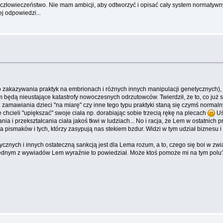
złowieczeństwo. Nie mam ambicji, aby odtworzyć i opisać cały system normatywny 
j odpowiedzi...
zakazywania praktyk na embrionach i różnych innych manipulacji genetycznych), 
dą nieustające katastrofy nowoczesnych odrzutowców. Twierdził, że to, co już się
ka np. zamawiania dzieci "na miarę" czy inne tego typu praktyki staną się czymś no
e chcieli "upiększać" swoje ciała np. dorabiając sobie trzecią rękę na plecach
Uś
ia i przekształcania ciała jakoś tkwi w ludziach... No i racja, że Lem w ostatnich 
ismaków i tych, którzy zasypują nas stekiem bzdur. Widzi w tym udział biznesu i
tycznych i innych ostateczną sankcją jest dla Lema rozum, a to, czego się boi w zw
 jednym z wywiadów Lem wyraźnie to powiedział. Może ktoś pomoże mi na tym polu