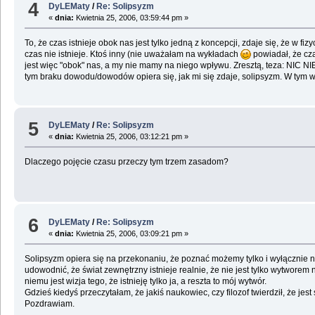
4
DyLEMaty
/
Re: Solipsyzm
«
dnia:
Kwietnia 25, 2006, 03:59:44 pm »
To, że czas istnieje obok nas jest tylko jedną z koncepcji, zdaje się, że w fi
czas nie istnieje. Ktoś inny (nie uważałam na wykładach
powiadał, że cza
jest więc "obok" nas, a my nie mamy na niego wpływu. Zresztą, teza: NIC N
tym braku dowodu/dowodów opiera się, jak mi się zdaje, solipsyzm. W tym wy
5
DyLEMaty
/
Re: Solipsyzm
«
dnia:
Kwietnia 25, 2006, 03:12:21 pm »
Dlaczego pojęcie czasu przeczy tym trzem zasadom?
6
DyLEMaty
/
Re: Solipsyzm
«
dnia:
Kwietnia 25, 2006, 03:09:21 pm »
Solipsyzm opiera się na przekonaniu, że poznać możemy tylko i wyłącznie n
udowodnić, że świat zewnętrzny istnieje realnie, że nie jest tylko wytwore
niemu jest wizja tego, że istnieję tylko ja, a reszta to mój wytwór.
Gdzieś kiedyś przeczytałam, że jakiś naukowiec, czy filozof twierdził, że jes
Pozdrawiam.