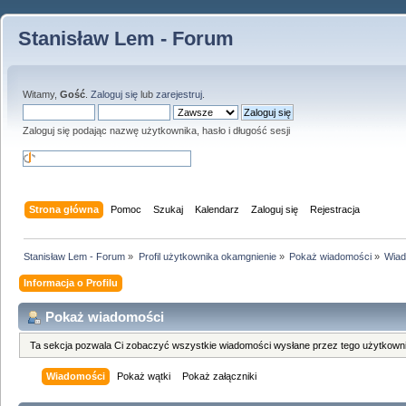
Stanisław Lem - Forum
Witamy,
Gość
.
Zaloguj się
lub
zarejestruj
.
Zaloguj się podając nazwę użytkownika, hasło i długość sesji
Strona główna
Pomoc
Szukaj
Kalendarz
Zaloguj się
Rejestracja
Stanisław Lem - Forum
»
Profil użytkownika okamgnienie
»
Pokaż wiadomości
»
Wiad
Informacja o Profilu
Pokaż wiadomości
Ta sekcja pozwala Ci zobaczyć wszystkie wiadomości wysłane przez tego użytkowni
Wiadomości
Pokaż wątki
Pokaż załączniki