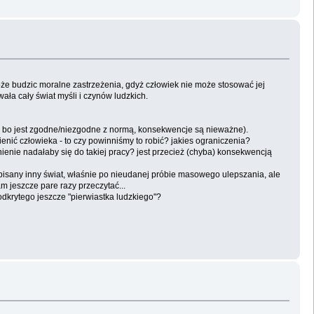
że budzic moralne zastrzeżenia, gdyż człowiek nie może stosować jej
wała cały świat myśli i czynów ludzkich.
e, bo jest zgodne/niezgodne z normą, konsekwencje są nieważne).
enić człowieka - to czy powinniśmy to robić? jakies ograniczenia?
enie nadałaby się do takiej pracy? jest przecież (chyba) konsekwencją
 opisany inny świat, właśnie po nieudanej próbie masowego ulepszania, ale
 jeszcze pare razy przeczytać...
odkrytego jeszcze "pierwiastka ludzkiego"?