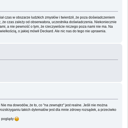
ał czas w obszarze ludzkich zmysłów i twierdził, że poza doświadczeniem
eż, że czas zależy od obserwatora, uczestnika doświadczenia. Niekoniecznie
nami, a nie pewność o tym, że rzeczywiście niczego poza nami nie ma. Na
ielkością, o jakiej mówił Deckard. Ale nic nas do tego nie uprawnia.
ie ma dowodów, że to, co "na zewnątrz" jest realne. Jeśli nie można
 rozstrzyganiu takich dylematów jest dla mnie zdrowy rozsądek, a przeciwko
go poglądy