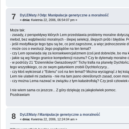
7
DyLEMaty
/
Odp: Manipulacje genetyczne a moralność
«
dnia:
Kwietnia 22, 2006, 06:54:07 pm »
Może tak:
- zasady, z perspektywy których Lem przedstawia problemy moralne dotyczą
metod, bez wątpliwości moralnych - ślepej selekcji, ślepych prób i błędów. P
- jeśli modyfikacje tego typu są be, co jest zagrożone, a więc jednoczesnie
- może cos o ewolucji Jego poglądów na ten temat?
- czy Lem opowiada się za konsekwencjalizmem (coś jest dobre/złe, bo ma k
- jakie są wg Niego granice kompetencji rozumu? Czy te dylematy moralne da
- w podróży 21 "Dzienników Gwiazdowych" Tichy trafia na planetę Dychtończ
tego wszystkiego, co ze swym gatunkiem zrobili Dychtończycy...
- czy ktoś wykrzesał z "Edenu" coś na ten temat? Można wyciągnąć z tej ksi
Lem nie ulatwił mi zadania - nie ma tam jasno określonych zasad, ocen mor
- czy można Lema nazwać w związku z tym katastrofistą? Czy jesli człowiek 
I nie wiem sama co jeszcze... Z góry dziękuję za jakąkolwiek pomoc.
Pozdrawiam
8
DyLEMaty
/
Manipulacje genetyczne a moralność
«
dnia:
Kwietnia 22, 2006, 12:24:04 am »