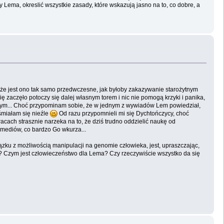
Lema, okreslić wszystkie zasady, które wskazują jasno na to, co dobre, a
że jest ono tak samo przedwczesne, jak byłoby zakazywanie starożytnym
 zaczęło potoczy się dalej własnym torem i nic nie pomogą krzyki i panika,
rmalnym... Choć przypominam sobie, że w jednym z wywiadów Lem powiedział,
miałam się nieźle
Od razu przypomnieli mi się Dychtończycy, choć
pracach strasznie narzeka na to, że dziś trudno oddzielić naukę od
 mediów, co bardzo Go wkurza...
iązku z możliwością manipulacji na genomie człowieka, jest, upraszczając,
? Czym jest człowieczeństwo dla Lema? Czy rzeczywiście wszystko da się