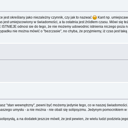
zyce jest określany jako niezależny czynnik, czy jak to nazwać
Kant np. umiejscawi
s jest umiejscowiony w świadomości, a ta ostatnia jest źródłem czasu. Mówi się t
IE ISTNIEJE odnosi sie do tego, że nie możemy udowodnic istnienia niczego poza 
padku nie można mówić o "bezczasie", no chyba, że przyjmiemy, iż czas jest taką w
asz "stan wewnętrzny", pewni być możemy jedynie tego, co w naszej świadomości. N
m naszego umysłu - a nie można - nie obali się solipsyzmu. Jedynym pomocnikiem w
t solipsystą, a na dodatek jeszcze mówił, że jest pewien, że wielu ludzi podziela je