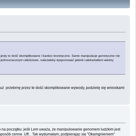
, jesty to dość skomplikowane i bardzo teoretyczne. Same manipulacje genetyczne nie
ć jednoznacznym całościowo, należałoby dysponować jakimś całokształtem wiedzy
ak już przebrnę przez te dość skomplikowane wywody, podzielę się wnioskami
 tym na początku: jeśli Lem uważa, że manipulowanie genomem ludzkim jest
kiś sposób cenne. Uff... Tak wydumałam, podpierając się "Okamgnieniem"