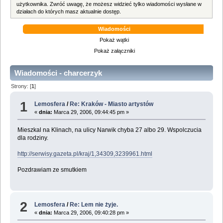
użytkownika. Zwróć uwagę, że możesz widzieć tylko wiadomości wysłane w
działach do których masz aktualnie dostęp.
Wiadomości
Pokaż wątki
Pokaż załączniki
Wiadomości - charcerzyk
Strony: [
1
]
1
Lemosfera
/
Re: Kraków - Miasto artystów
«
dnia:
Marca 29, 2006, 09:44:45 pm »
Mieszkal na Klinach, na ulicy Narwik chyba 27 albo 29. Wspolczucia
dla rodziny.
http://serwisy.gazeta.pl/kraj/1,34309,3239961.html
Pozdrawiam ze smutkiem
2
Lemosfera
/
Re: Lem nie żyje.
«
dnia:
Marca 29, 2006, 09:40:28 pm »