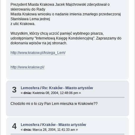
Prezydent Miasta Krakowa Jacek Majchrowski zdecydował o
skierowaniu do Rady
Miasta Krakowa wniosku o nadanie imienia zmarłego przedwczoraj
Stanisława Lema jednej
z ulic Krakowa.
Wszystkim, którzy chcą uczcić pamięć wybitnego pisarza,
udostępniamy "Internetową Księgę Kondolencyjną". Zapraszamy do
dokonania wpisów na jej stronach.
http://www.krakow.pl/ksiega_Lem/
http://www.krakow.pl/
3
Lemosfera
/
Re: Kraków - Miasto artystów
«
dnia:
Kwietnia 08, 2004, 12:48:06 pm »
Chodziło mi o to czy Pan Lem mieszka w Krakowie??
4
Lemosfera
/
Kraków - Miasto artystów
«
dnia:
Marca 28, 2004, 11:41:33 am »