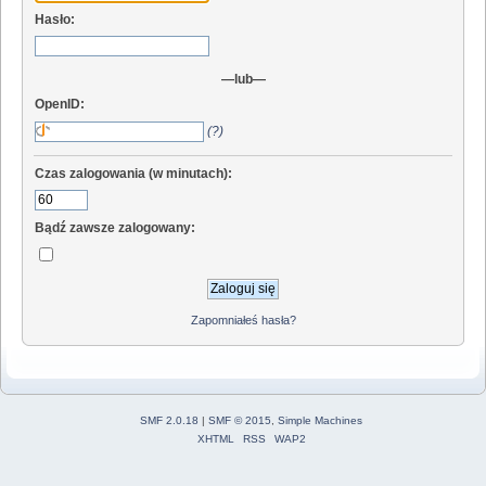
Hasło:
—lub—
OpenID:
(?)
Czas zalogowania (w minutach):
Bądź zawsze zalogowany:
Zapomniałeś hasła?
SMF 2.0.18
|
SMF © 2015
,
Simple Machines
XHTML
RSS
WAP2