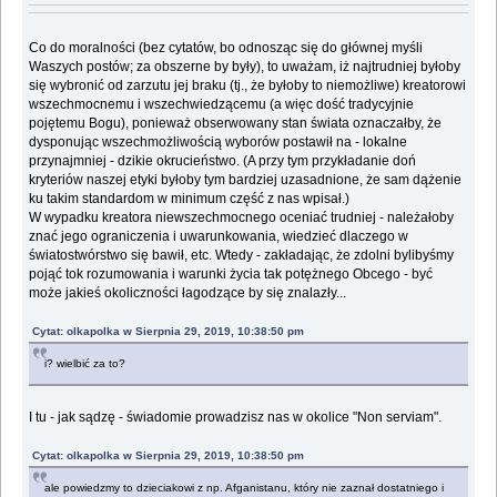
Co do moralności (bez cytatów, bo odnosząc się do głównej myśli
Waszych postów; za obszerne by były), to uważam, iż najtrudniej byłoby
się wybronić od zarzutu jej braku (tj., że byłoby to niemożliwe) kreatorowi
wszechmocnemu i wszechwiedzącemu (a więc dość tradycyjnie
pojętemu Bogu), ponieważ obserwowany stan świata oznaczałby, że
dysponując wszechmożliwością wyborów postawił na - lokalne
przynajmniej - dzikie okrucieństwo. (A przy tym przykładanie doń
kryteriów naszej etyki byłoby tym bardziej uzasadnione, że sam dążenie
ku takim standardom w minimum część z nas wpisał.)
W wypadku kreatora niewszechmocnego oceniać trudniej - należałoby
znać jego ograniczenia i uwarunkowania, wiedzieć dlaczego w
światostwórstwo się bawił, etc. Wtedy - zakładając, że zdolni bylibyśmy
pojąć tok rozumowania i warunki życia tak potężnego Obcego - być
może jakieś okoliczności łagodzące by się znalazły...
Cytat: olkapolka w Sierpnia 29, 2019, 10:38:50 pm
i? wielbić za to?
I tu - jak sądzę - świadomie prowadzisz nas w okolice "Non serviam".
Cytat: olkapolka w Sierpnia 29, 2019, 10:38:50 pm
ale powiedzmy to dzieciakowi z np. Afganistanu, który nie zaznał dostatniego i