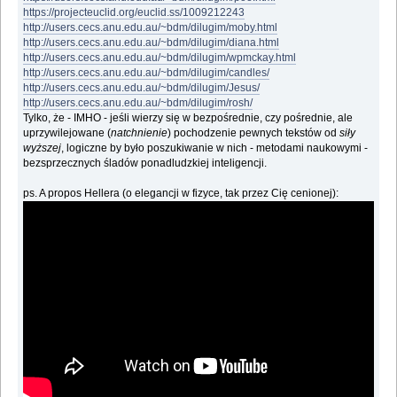
https://projecteuclid.org/euclid.ss/1009212243
http://users.cecs.anu.edu.au/~bdm/dilugim/moby.html
http://users.cecs.anu.edu.au/~bdm/dilugim/diana.html
http://users.cecs.anu.edu.au/~bdm/dilugim/wpmckay.html
http://users.cecs.anu.edu.au/~bdm/dilugim/candles/
http://users.cecs.anu.edu.au/~bdm/dilugim/Jesus/
http://users.cecs.anu.edu.au/~bdm/dilugim/rosh/
Tylko, że - IMHO - jeśli wierzy się w bezpośrednie, czy pośrednie, ale
uprzywilejowane (
natchnienie
) pochodzenie pewnych tekstów od
siły
wyższej
, logiczne by było poszukiwanie w nich - metodami naukowymi -
bezsprzecznych śladów ponadludzkiej inteligencji.
ps. A propos Hellera (o elegancji w fizyce, tak przez Cię cenionej):