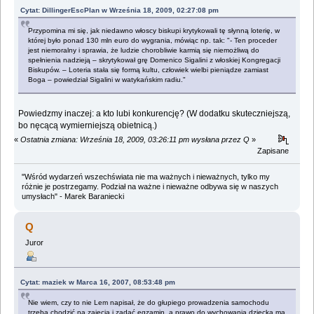
Cytat: DillingerEscPlan w Września 18, 2009, 02:27:08 pm
Przypomina mi się, jak niedawno włoscy biskupi krytykowali tę słynną loterię, w
której było ponad 130 mln euro do wygrania, mówiąc np. tak: "- Ten proceder
jest niemoralny i sprawia, że ludzie chorobliwie karmią się niemożliwą do
spełnienia nadzieją – skrytykował grę Domenico Sigalini z włoskiej Kongregacji
Biskupów. – Loteria stała się formą kultu, człowiek wielbi pieniądze zamiast
Boga – powiedział Sigalini w watykańskim radiu."
Powiedzmy inaczej: a kto lubi konkurencję? (W dodatku skuteczniejszą,
bo nęcącą wymierniejszą obietnicą.)
«
Ostatnia zmiana: Września 18, 2009, 03:26:11 pm wysłana przez Q
»
Zapisane
"Wśród wydarzeń wszechświata nie ma ważnych i nieważnych, tylko my
różnie je postrzegamy. Podział na ważne i nieważne odbywa się w naszych
umysłach" - Marek Baraniecki
Q
Juror
Cytat: maziek w Marca 16, 2007, 08:53:48 pm
Nie wiem, czy to nie Lem napisał, że do głupiego prowadzenia samochodu
trzeba chodzić na zajęcia i zadać egzamin, a prawo do wychowania dziecka ma