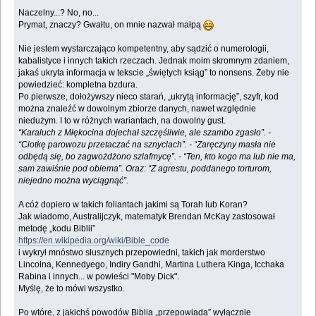
Naczelny...? No, no...
Prymat, znaczy? Gwałtu, on mnie nazwał małpą
Nie jestem wystarczająco kompetentny, aby sądzić o numerologii,
kabalistyce i innych takich rzeczach. Jednak moim skromnym zdaniem,
jakaś ukryta informacja w tekscie „świętych ksiąg” to nonsens. Żeby nie
powiedzieć: kompletna bzdura.
Po pierwsze, dołożywszy nieco starań, „ukrytą informację”, szyfr, kod
można znaleźć w dowolnym zbiorze danych, nawet względnie
niedużym. I to w różnych wariantach, na dowolny gust.
“Karaluch z Młękocina dojechał szczęśliwie, ale szambo zgasło”. -
“Ciotkę parowozu przetaczać na sznyclach”. - “Zaręczyny masła nie
odbędą się, bo zagwożdżono szlafmycę”. - “Ten, kto kogo ma lub nie ma,
sam zawiśnie pod obiema”. Oraz: “Z agrestu, poddanego torturom,
niejedno można wyciągnąć”.
A cóż dopiero w takich foliantach jakimi są Torah lub Koran?
Jak wiadomo, Australijczyk, matematyk Brendan McKay zastosował
metodę „kodu Biblii”
https://en.wikipedia.org/wiki/Bible_code
i wykrył mnóstwo słusznych przepowiedni, takich jak morderstwo
Lincolna, Kennedyego, Indiry Gandhi, Martina Luthera Kinga, Icchaka
Rabina i innych... w powieści "Moby Dick".
Myślę, że to mówi wszystko.
Po wtóre, z jakichś powodów Biblia „przepowiada” wyłącznie