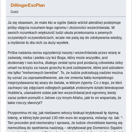
dalej? (Przeczytany 478492 razy)
DillingerEscPlan
Gość
Ja się obawiam, że mało kto w ogóle (także wśród ateistów) podejmuje
próby objęcia rozumem tego ogromu i złożoności wszechświata. W
swoich rozumkach większość ludzi ukuła przekonania o pewnych
oczywistych oczywistościach, wcale nie palą się do zdobywania wiedzy,
a myślenie to dla nich za duży wysiłek.
Próba nadania sensu egzystencji naszej i wszechświata przez wiarę w
zaświaty, nieba i piekła czy też Boga, który może wszystko, jest
doskonały i nas kocha, dlatego zesłał syna pod postacią człowieka żeby
umarł na krzyżu za nasze grzechy to jest zaślepienie, które jest udziałem
nie tylko "moherowych beretów". To, że ludzie potrzebują nadziei można
by uznać za usprawiedliwienie, ale nie zmienia faktu kompletnego
nieprzystawania tej wiary do świata, w którym żyjemy. Co z tego, że ktoś
zachwyci się zdjęciami odległych galaktyk zrobionymi dzięki teleskopowi
Hubble'a, uświadomi sobie jaki ten wszechświat jest ogromny, kiedy
zaraz potem pomyśli o Jahwe czy innym Allahu, jaki to on wspaniały, że
takie rzeczy stworzył?
Przypomina mi się, jak niedawno włoscy biskupi krytykowali tę słynną
loterię, w której było ponad 130 mln euro do wygrania, mówiąc np. tak: "-
Ten proceder jest niemoralny i sprawia, że ludzie chorobliwie karmią się
niemożliwą do spełnienia nadzieją – skrytykował grę Domenico Sigalini