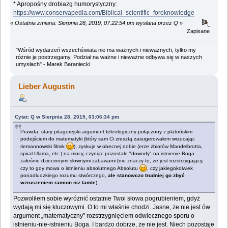
* Apropośny drobiazg humorystyczny:
https://www.conservapedia.com/Biblical_scientific_foreknowledge
«
Ostatnia zmiana: Sierpnia 28, 2019, 07:22:54 pm wysłana przez Q
»
Zapisane
"Wśród wydarzeń wszechświata nie ma ważnych i nieważnych, tylko my
różnie je postrzegamy. Podział na ważne i nieważne odbywa się w naszych
umysłach" - Marek Baraniecki
Lieber Augustin
Cytat: Q w Sierpnia 28, 2019, 03:06:34 pm
Prawda, stary pitagorejski argument teleologiczny połączony z platońskim
podejściem do matematyki (który sam Ci zresztą zasugerowałem wrzucając
riemannowski filmik
), zyskuje w obecnej dobie (erze zbiorów Mandelbrotta,
spiral Ulama, etc.) na mocy, czyniąc pozostałe "dowody" na istnienie Boga
żałośnie dziecinnymi słownymi zabawami (nie znaczy to, że jest rozstrzygający,
czy to gdy mowa o istnieniu absolutnego Absolutu
, czy jakiegokolwiek
ponadludzkiego rozumu stwórczego,
ale stanowczo trudniej go zbyć
wzruszeniem ramion niż tamte
).
Pozwoliłem sobie wyróżnić ostatnie Twoi słowa pogrubieniem, gdyż
wydają mi się kluczowymi. O to mi właśnie chodzi. Jasne, że nie jest ów
argument „matematyczny” rozstrzygnięciem odwiecznego sporu o
istnieniu-nie-istnieniu Boga. I bardzo dobrze, że nie jest. Niech pozostaje