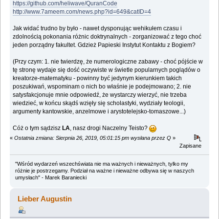
https://github.com/heliwave/QuranCode
http://www.7ameem.com/news.php?id=649&catID=4
Jak widać trudno by było - nawet dysponując wehikułem czasu i
zdolnością pokonania różnic doktrynalnych - zorganizować z tego choć
jeden porządny fakultet. Gdzież Papieski Instytut Kontaktu z Bogiem?
(Przy czym: 1. nie twierdzę, że numerologiczne zabawy - choć pójście w
tę stronę wydaje się dość oczywiste w świetle popularnych poglądów o
kreatorze-matematyku - powinny być jedynym kierunkiem takich
poszukiwań, wspominam o nich bo właśnie je podejmowano; 2. nie
satysfakcjonuje mnie odpowiedź, że wystarczy wierzyć, nie trzeba
wiedzieć, w końcu skądś wzięły się scholastyki, wydziały teologii,
argumenty kantowskie, anzelmowe i arystotelejsko-tomaszowe...)
Cóż o tym sądzisz
LA
, nasz drogi Naczelny Teisto?
«
Ostatnia zmiana: Sierpnia 26, 2019, 05:01:15 pm wysłana przez Q
»
Zapisane
"Wśród wydarzeń wszechświata nie ma ważnych i nieważnych, tylko my
różnie je postrzegamy. Podział na ważne i nieważne odbywa się w naszych
umysłach" - Marek Baraniecki
Lieber Augustin