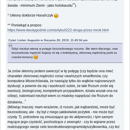
**
świata - minimum Ziemi - jako holokaustu
).
* Ukłony doktorze Harańczyk
.
** Poniekąd a propos:
https://www.dwutygodnik.com/artykul/222-droga-przez-mrok.html
Cytat: Lieber Augustin w Sierpnia 28, 2019, 11:45:34 pm
Gdyż niezbyt wierzę w potęge bezosobowego rozumu. Nie wiem dlaczego, owa
bezosobowa mądrość kojarzy mi się z kolektywną, zbiorową mądrością partii za
czasów komuny
Ja znów skłonny jestem uwierzyć w tę potęgę (czy będzie ona mieć
charakter zbiorowej mądrości coraz cwańszych smartfonów, czy
komputera-Wszechświata, że nawiążę tylko do wątków najnowszych
dyskusji; a pewnie da się i wyobrazić sobie, że taki Rozum zrobi się
ewolucji, biologicznej, kompletnym przypadkiem, działa wszak ona na
oślep), natomiast niezbyt wiem co miałoby napędzać ów Rozum do
*
działania...
(Mówiąc inaczej: mam wrażenie, iż rozum, jak najbardziej, może być
bezosobowy, ale - by był z niego jakikolwiek pożytek - nie może być
czysty. Tj. potrzebne są zmuszające go do aktywności, i tym samym
mącące jego
czystość
, pochodzące
z zewnątrz
- czy to wgrane przez
realizującego swoje cele konstruktora/programistę/użytkownika, czy też