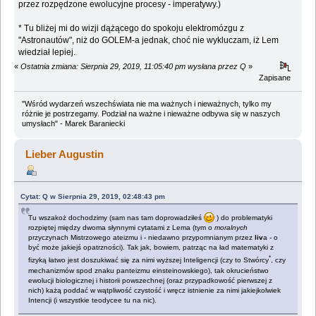
przez rozpędzone ewolucyjne procesy - imperatywy.)
* Tu bliżej mi do wizji dążącego do spokoju elektromózgu z
"Astronautów", niż do GOLEM-a jednak, choć nie wykluczam, iż Lem
wiedział lepiej.
«
Ostatnia zmiana: Sierpnia 29, 2019, 11:05:40 pm wysłana przez Q
»
Zapisane
"Wśród wydarzeń wszechświata nie ma ważnych i nieważnych, tylko my
różnie je postrzegamy. Podział na ważne i nieważne odbywa się w naszych
umysłach" - Marek Baraniecki
Lieber Augustin
Cytat: Q w Sierpnia 29, 2019, 02:48:43 pm
Tu wszakoż dochodzimy (sam nas tam doprowadziłeś
) do problematyki
rozpiętej między dwoma słynnymi cytatami z Lema (tym o
moralnych
przyczynach Mistrzowego ateizmu i - niedawno przypomnianym przez
liv
a - o
być może jakiejś opatrzności). Tak jak, bowiem, patrząc na ład matematyki z
*
fizyką łatwo jest doszukiwać się za nimi wyższej Inteligencji (czy to Stwórcy
, czy
mechanizmów spod znaku panteizmu einsteinowskiego), tak okrucieństwo
ewolucji biologicznej i historii powszechnej (oraz przypadkowość pierwszej z
nich) każą poddać w wątpliwość czystość i wręcz istnienie za nimi jakiejkolwiek
Intencji (i wszystkie teodycee tu na nic).