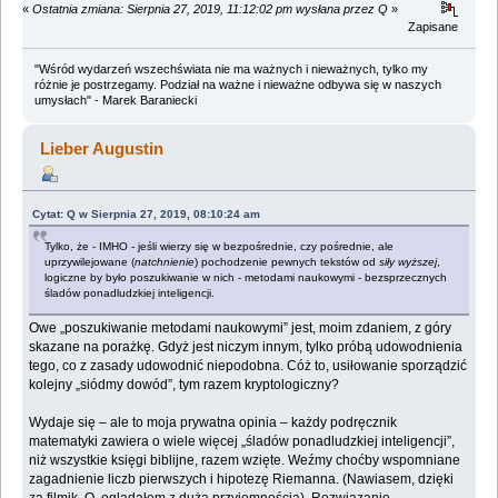
«
Ostatnia zmiana: Sierpnia 27, 2019, 11:12:02 pm wysłana przez Q
»
Zapisane
"Wśród wydarzeń wszechświata nie ma ważnych i nieważnych, tylko my
różnie je postrzegamy. Podział na ważne i nieważne odbywa się w naszych
umysłach" - Marek Baraniecki
Lieber Augustin
Cytat: Q w Sierpnia 27, 2019, 08:10:24 am
Tylko, że - IMHO - jeśli wierzy się w bezpośrednie, czy pośrednie, ale
uprzywilejowane (
natchnienie
) pochodzenie pewnych tekstów od
siły wyższej
,
logiczne by było poszukiwanie w nich - metodami naukowymi - bezsprzecznych
śladów ponadludzkiej inteligencji.
Owe „poszukiwanie metodami naukowymi” jest, moim zdaniem, z góry
skazane na porażkę. Gdyż jest niczym innym, tylko próbą udowodnienia
tego, co z zasady udowodnić niepodobna. Cóż to, usiłowanie sporządzić
kolejny „siódmy dowód”, tym razem kryptologiczny?
Wydaje się – ale to moja prywatna opinia – każdy podręcznik
matematyki zawiera o wiele więcej „śladów ponadludzkiej inteligencji”,
niż wszystkie księgi biblijne, razem wzięte. Weźmy choćby wspomniane
zagadnienie liczb pierwszych i hipotezę Riemanna. (Nawiasem, dzięki