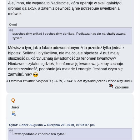
Ale, imho, nie wypada to Nadistocie, która operuje w skali galaktyk i
gromad galaktyk, a zatem z pewnością nie potrzebuje uwielbienia
mrówek.
Cytuj
przychodzimy znikąd i odchodzimy donikąd. Podłącza nas się na chwilę zwaną
życiem...
Mówisz o tym, jak o fakcie udowodnionym. A to przecież tylko jedna z
hipotez. Solidna i błyskotliwa, nie ma co, ale hipoteza. A nuż mają
słuszność ci, którzy uznają świadomość za fenomen kwantowy?
Niedawno czytałem gdzieś, że informację kwantową jakoby cechuje
niezniszczalność, podobnie jak materię i energię. Jest nad czym się
zamyślić, nie?
«
Ostatnia zmiana: Sierpnia 30, 2019, 10:44:11 am wysłana przez Lieber Augustin
»
Zapisane
Q
Juror
Cytat: Lieber Augustin w Sierpnia 29, 2019, 09:25:57 pm
Prawdopodobnie chodzi o ten cytat?