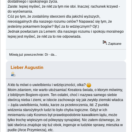
dostatniego i spokojnego życia.
Zaiste: lepiej myśleć, że nikt za tym nie stoi. Inaczej: rachunek krzywd -
do wyrównania.
Cóż po tym, że zostaliśmy stworzeni dla jakichś wyższych,
nieosiągalnych dla naszego rozumu celów? Napawać się tym, że
jesteśmy pokarmem bogów? Być za to wdzięcznym? Oj!:)
Jednak powtarzam za Lemem: dla naszego rozumu i spokoju moralnego
lepiej jest myśleć, że nikt za to nie odpowiada.
Zapisane
Mówią już powszechnie: Di - da...
Lieber Augustin
A kto tu mówi o uwielbieniu i wdzięczności, olka?
Moim zdaniem, nie warto utożsamiać Kreatora świata, o ktorym mówimy,
z biblijnym Bogiem-ojcem. Ten ostatni, choć i nazywa samego siebie
stwórcą nieba i ziemi, w istocie zachowuje się jak zwykły ziemski władca
– żąda uwielbienia, hołdu, karze za przekroczenia, itd. Z punktu
widzenia starożytnych ludzi to było chyba logiczne. Gdyż w ich
mniemaniu cały Kosmos był prawdopodobnie kawałkiem łądu, może
tylko trochę większym od półwyspy synajskiej. Nic zatem dziwnego, że
taki stwórca znajduje się tuż obok, ingeruje w ludzkie sprawy, mieszka w
pudle (Arce Przymierza), etc.