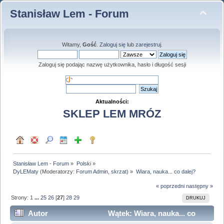
Stanisław Lem - Forum
Witamy,
Gość
.
Zaloguj się
lub
zarejestruj
.
Zaloguj się podając nazwę użytkownika, hasło i długość sesji
Aktualności:
SKLEP LEM MRÓZ
Stanisław Lem - Forum
»
Polski
»
DyLEMaty
(Moderatorzy:
Forum Admin
,
skrzat
) »
Wiara, nauka... co dalej?
« poprzedni
następny »
Strony:
1
...
25
26
[
27
]
28
29
DRUKUJ
Autor
Wątek: Wiara, nauka... co