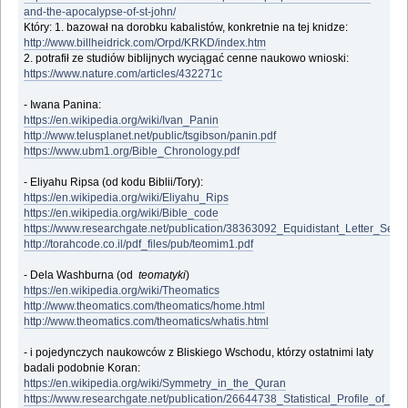
and-the-apocalypse-of-st-john/
Który: 1. bazował na dorobku kabalistów, konkretnie na tej knidze:
http://www.billheidrick.com/Orpd/KRKD/index.htm
2. potrafił ze studiów biblijnych wyciągać cenne naukowo wnioski:
https://www.nature.com/articles/432271c
- Iwana Panina:
https://en.wikipedia.org/wiki/Ivan_Panin
http://www.telusplanet.net/public/tsgibson/panin.pdf
https://www.ubm1.org/Bible_Chronology.pdf
- Eliyahu Ripsa (od kodu Biblii/Tory):
https://en.wikipedia.org/wiki/Eliyahu_Rips
https://en.wikipedia.org/wiki/Bible_code
https://www.researchgate.net/publication/38363092_Equidistant_Letter_Se
http://torahcode.co.il/pdf_files/pub/teomim1.pdf
- Dela Washburna (od
teomatyki
)
https://en.wikipedia.org/wiki/Theomatics
http://www.theomatics.com/theomatics/home.html
http://www.theomatics.com/theomatics/whatis.html
- i pojedynczych naukowców z Bliskiego Wschodu, którzy ostatnimi laty
badali podobnie Koran:
https://en.wikipedia.org/wiki/Symmetry_in_the_Quran
https://www.researchgate.net/publication/26644738_Statistical_Profile_