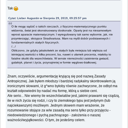
Tak
.
Cytat: Lieber Augustin w Sierpnia 29, 2019, 09:25:57 pm
O ile mogę sądzić o takich rzeczach, z fizyczno-matematycznego punktu
widzenia, świat jest skonstruowany doskonale. Oparty jest na niesamowitym
wprost aparacie matematycznym. I wyregulowany tak samo wybornie, jak, nie
przymierzając, skrzypce Stradivariusa. Mam na myśli dobór podstawowych i
fundamentalnych stałych fizycznych.
/.../
Obliczono, że gdyby jakakolwiek ze stałych była mniejsza lub większa od
istniejącej wartości o kilka procent, ba, nawet o ułamek procenta, miałoby to
fatalne skutki dla wszechświata. W sensie niemożności zaistnienia gwiazd,
galaktyk, planet i życia, przynajmniej w formie węglowo-białkowej.
Znam, oczywiście, argumentację kryjącą się pod nazwą Zasady
Antropicznej. Jak byłem młodszy i bardziej radykalny skontrowałem ją
ironicznymi słowami, iż g*wno byłoby równie zachwycone, że odbyt ma
kształt odpowiedni by nadać mu formę, którą u siebie ceni.
Ale serio... Nie wiemy ile wszechświatów jest, jakimi prawami się rządzą,
ile w nich życia się rodzi, i czy to ziemskiego typu jest jedynym (lub
najciekawszym) możliwym. Jednym słowem mam wrażenie, że
rozumowanie stojące za w/w zasadą ma sens tylko przy przyjęciu -
niedowiedzionego i pychą pachnącego - założenia o naszej
ważności/wyjątkowości. O tym, że jesteśmy celem.