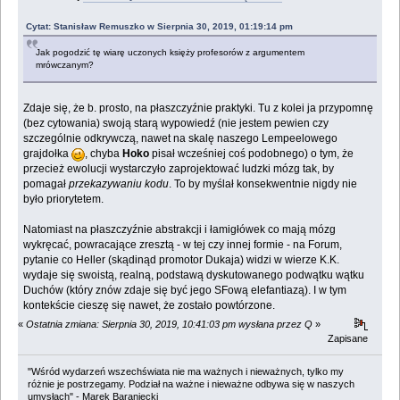
Cytat: Stanisław Remuszko w Sierpnia 30, 2019, 01:19:14 pm
Jak pogodzić tę wiarę uczonych księży profesorów z argumentem
mrówczanym?
Zdaje się, że b. prosto, na płaszczyźnie praktyki. Tu z kolei ja przypomnę
(bez cytowania) swoją starą wypowiedź (nie jestem pewien czy
szczególnie odkrywczą, nawet na skalę naszego Lempeelowego
grajdołka
, chyba
Hoko
pisał wcześniej coś podobnego) o tym, że
przecież ewolucji wystarczyło zaprojektować ludzki mózg tak, by
pomagał
przekazywaniu kodu
. To by myślał konsekwentnie nigdy nie
było priorytetem.
Natomiast na płaszczyźnie abstrakcji i łamigłówek co mają mózg
wykręcać, powracające zresztą - w tej czy innej formie - na Forum,
pytanie co Heller (skądinąd promotor Dukaja) widzi w wierze K.K.
wydaje się swoistą, realną, podstawą dyskutowanego podwątku wątku
Duchów (który znów zdaje się być jego SFową elefantiazą). I w tym
kontekście cieszę się nawet, że zostało powtórzone.
«
Ostatnia zmiana: Sierpnia 30, 2019, 10:41:03 pm wysłana przez Q
»
Zapisane
"Wśród wydarzeń wszechświata nie ma ważnych i nieważnych, tylko my
różnie je postrzegamy. Podział na ważne i nieważne odbywa się w naszych
umysłach" - Marek Baraniecki