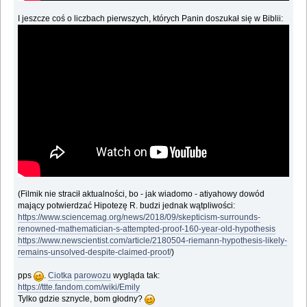
I jeszcze coś o liczbach pierwszych, których Panin doszukał się w Biblii:
(Filmik nie stracił aktualności, bo - jak wiadomo - atiyahowy dowód
mający potwierdzać Hipotezę R. budzi jednak wątpliwości:
https://www.sciencemag.org/news/2018/09/skepticism-surrounds-
renowned-mathematician-s-attempted-proof-160-year-old-hypothesis
https://www.newscientist.com/article/2180504-riemann-hypothesis-likely-
remains-unsolved-despite-claimed-proof/
)
pps
.
Ciotka
parowozu
wygląda tak:
https://ttte.fandom.com/wiki/Emily
Tylko gdzie sznycle, bom głodny?