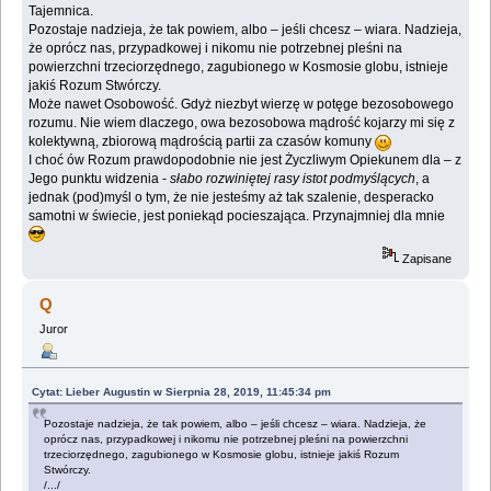
Tajemnica.
Pozostaje nadzieja, że tak powiem, albo – jeśli chcesz – wiara. Nadzieja,
że oprócz nas, przypadkowej i nikomu nie potrzebnej pleśni na
powierzchni trzeciorzędnego, zagubionego w Kosmosie globu, istnieje
jakiś Rozum Stwórczy.
Może nawet Osobowość. Gdyż niezbyt wierzę w potęge bezosobowego
rozumu. Nie wiem dlaczego, owa bezosobowa mądrość kojarzy mi się z
kolektywną, zbiorową mądrością partii za czasów komuny
I choć ów Rozum prawdopodobnie nie jest Życzliwym Opiekunem dla – z
Jego punktu widzenia -
słabo rozwiniętej rasy istot podmyślących
, a
jednak (pod)myśl o tym, że nie jesteśmy aż tak szalenie, desperacko
samotni w świecie, jest poniekąd pocieszająca. Przynajmniej dla mnie
Zapisane
Q
Juror
Cytat: Lieber Augustin w Sierpnia 28, 2019, 11:45:34 pm
Pozostaje nadzieja, że tak powiem, albo – jeśli chcesz – wiara. Nadzieja, że
oprócz nas, przypadkowej i nikomu nie potrzebnej pleśni na powierzchni
trzeciorzędnego, zagubionego w Kosmosie globu, istnieje jakiś Rozum
Stwórczy.
/.../