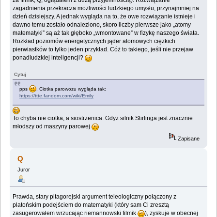
za filmik, Q, oglądałem z dużą przyjemnością). Rozwiązanie
zagadnienia przekracza możliwości ludzkiego umysłu, przynajmniej na
dzień dzisiejszy. A jednak wygląda na to, że owe rozwiązanie istnieje i
dawno temu zostało odnaleziono, skoro liczby pierwsze jako „atomy
matematyki” są aż tak głęboko „wmontowane” w fizykę naszego świata.
Rozkład poziomów energetycznych jąder atomowych cięzkich
pierwiastków to tylko jeden przykład. Cóż to takiego, jeśli nie przejaw
ponadludzkiej inteligencji?
Cytuj
pps
. Ciotka parowozu wygląda tak:
https://ttte.fandom.com/wiki/Emily
To chyba nie ciotka, a siostrzenica. Gdyż silnik Stirlinga jest znacznie
młodszy od maszyny parowej
Zapisane
Q
Juror
Prawda, stary pitagorejski argument teleologiczny połączony z
platońskim podejściem do matematyki (który sam Ci zresztą
zasugerowałem wrzucając riemannowski filmik
), zyskuje w obecnej