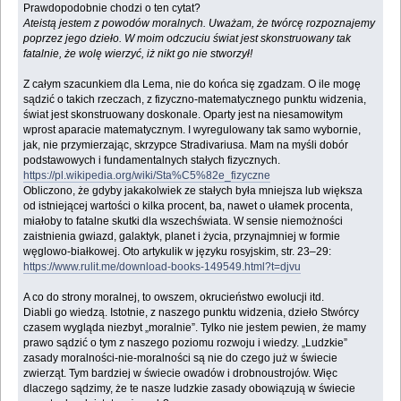
Prawdopodobnie chodzi o ten cytat?
Ateistą jestem z powodów moralnych. Uważam, że twórcę rozpoznajemy
poprzez jego dzieło. W moim odczuciu świat jest skonstruowany tak
fatalnie, że wolę wierzyć, iż nikt go nie stworzył!
Z całym szacunkiem dla Lema, nie do końca się zgadzam. O ile mogę
sądzić o takich rzeczach, z fizyczno-matematycznego punktu widzenia,
świat jest skonstruowany doskonale. Oparty jest na niesamowitym
wprost aparacie matematycznym. I wyregulowany tak samo wybornie,
jak, nie przymierzając, skrzypce Stradivariusa. Mam na myśli dobór
podstawowych i fundamentalnych stałych fizycznych.
https://pl.wikipedia.org/wiki/Sta%C5%82e_fizyczne
Obliczono, że gdyby jakakolwiek ze stałych była mniejsza lub większa
od istniejącej wartości o kilka procent, ba, nawet o ułamek procenta,
miałoby to fatalne skutki dla wszechświata. W sensie niemożności
zaistnienia gwiazd, galaktyk, planet i życia, przynajmniej w formie
węglowo-białkowej. Oto artykulik w języku rosyjskim, str. 23–29:
https://www.rulit.me/download-books-149549.html?t=djvu
A co do strony moralnej, to owszem, okrucieństwo ewolucji itd.
Diabli go wiedzą. Istotnie, z naszego punktu widzenia, dzieło Stwórcy
czasem wygląda niezbyt „moralnie”. Tylko nie jestem pewien, że mamy
prawo sądzić o tym z naszego poziomu rozwoju i wiedzy. „Ludzkie”
zasady moralności-nie-moralności są nie do czego już w świecie
zwierząt. Tym bardziej w świecie owadów i drobnoustrojów. Więc
dlaczego sądzimy, że te nasze ludzkie zasady obowiązują w świecie