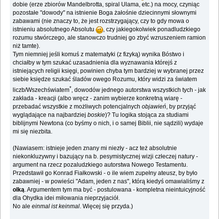
dobie (erze zbiorów Mandelbrotta, spiral Ulama, etc.) na mocy, czyniąc
pozostałe "dowody" na istnienie Boga żałośnie dziecinnymi słownymi
zabawami (nie znaczy to, że jest rozstrzygający, czy to gdy mowa o
istnieniu absolutnego Absolutu
, czy jakiegokolwiek ponadludzkiego
rozumu stwórczego, ale stanowczo trudniej go zbyć wzruszeniem ramion
niż tamte).
Tym niemniej jeśli komuś z matematyki (z fizyką) wynika Bóstwo i
chciałby w tym szukać uzasadnienia dla wyznawania którejś z
istniejących religii księgi, powinien chyba tym bardziej w wybranej przez
siebie księdze szukać śladów owego Rozumu, który widzi za światem
*
liczb/Wszechświatem
, dowodów jednego autorstwa wszystkich tych - jak
zakłada - kreacji (albo wręcz - zanim wybierze konkretną wiarę -
przebadać wszystkie z możliwych potencjalnych
objawień
, by przyjąć
wyglądające na najbardziej
boskie
)? Tu logika stojąca za studiami
biblijnymi Newtona (co byśmy o nich, i o samej Biblii, nie sądzili) wydaje
mi się niezbita.
(Nawiasem: istnieje jeden znany mi niezły - acz też absolutnie
niekonkluzywny i bazujący na b. pesymistycznej wizji człeczej natury -
argument na rzecz pozaludzkiego autorstwa Nowego Testamentu.
Przedstawił go Konrad Fiałkowski - o ile wiem zupełny ateusz, by było
zabawniej - w powieści "Adam, jeden z nas", którą kiedyś omawialiśmy z
olką
. Argumentem tym ma być - postulowana - kompletna nieintuicyjność
dla Ohydka idei miłowania nieprzyjaciół.
No ale
einmal ist keinmal
. Więcej się przyda.)