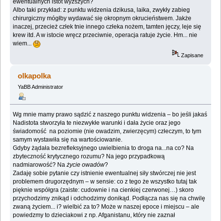
ewentualnych istot wyższych?
Albo taki przykład: z punktu widzenia dzikusa, laika, zwykły zabieg
chirurgiczny mógłby wydawać się okropnym okrucieństwem. Jakże
inaczej, przecież człek tnie innego człeka nożem, tamten jęczy, leje się
krew itd. A w istocie wręcz przeciwnie, operacja ratuje życie. Hm... nie
wiem...
Zapisane
olkapolka
YaBB Administrator
Wg mnie mamy prawo sądzić z naszego punktu widzenia – bo jeśli jakaś
Nadistota stworzyła te niezwykłe warunki i dała życie oraz jego
świadomość na poziomie (nie owadzim, zwierzęcym) człeczym, to tym
samym wystawiła się na wartościowanie.
Gdyby żądała bezrefleksyjnego uwielbienia to droga na...na co? Na
zbyteczność krytycznego rozumu? Na jego przypadkową
nadmiarowość? Na
życie owadów
?
Zadaję sobie pytanie czy istnienie ewentualnej siły stwórczej nie jest
problemem drugorzędnym – w sensie: co z tego że wszystko tutaj tak
pięknie współgra (zaiste: cudownie i na cienkiej czerwonej…) skoro
przychodzimy znikąd i odchodzimy donikąd. Podłącza nas się na chwilę
zwaną życiem... i? wielbić za to? Może w naszej epoce i miejscu – ale
powiedzmy to dzieciakowi z np. Afganistanu, który nie zaznał