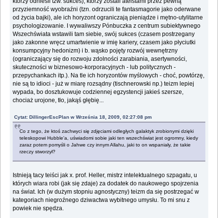
którzy odnieśli tzw. sukces), którzy zostali ateistami przez pewną
przyziemność wyobraźni (tzn. odrzucili te fantasmagorie jako oderwane
od życia bajki), ale ich horyzont ograniczają pieniądze i mętno-utylitarne
psychologizowanie. I wywaliwszy Pónbuczka z centrum subiektywnego
Wszechświata wstawili tam siebie, swój sukces (czasem postrzegany
jako zakonne wręcz umartwienie w imię kariery, czasem jako płyciutki
konsumpcyjny hedonizm) i b. wąsko pojęty rozwój wewnętrzny
(ograniczający się do rozwoju zdolności zarabiania, asertywności,
skuteczności w biznesowo-korporacyjnych - lub politycznych -
przepychankach itp.). Na tle ich horyzontów myślowych - choć, powtórzę,
nie są to idioci - już w miarę rozsądny (tischnerowski np.) teizm lepiej
wypada, bo dosztukowuje codziennej egzystencji jakieś szersze,
chociaż urojone, tło, jakąś głębię...
Cytat: DillingerEscPlan w Września 18, 2009, 02:27:08 pm
Co z tego, że ktoś zachwyci się zdjęciami odległych galaktyk zrobionymi dzięki
teleskopowi Hubble'a, uświadomi sobie jaki ten wszechświat jest ogromny, kiedy
zaraz potem pomyśli o Jahwe czy innym Allahu, jaki to on wspaniały, że takie
rzeczy stworzył?
Istnieją tacy teiści jak x. prof. Heller, mistrz intelektualnego szpagatu, u
których wiara robi (jak się zdaje) za dodatek do naukowego spojrzenia
na świat. Ich (w dużym stopniu agnostyczny) teizm da się postrzegać w
kategoriach niegroźnego dziwactwa wybitnego umysłu. To mi snu z
powiek nie spędza.