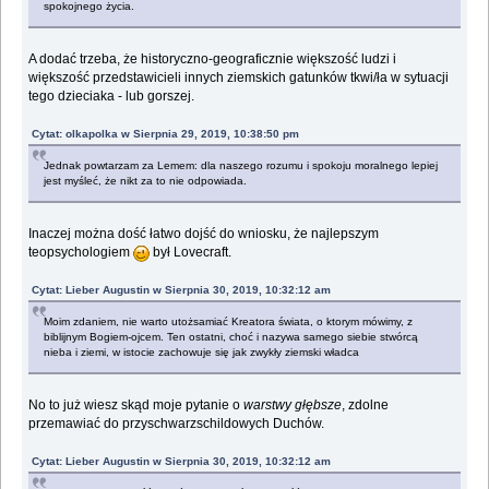
spokojnego życia.
A dodać trzeba, że historyczno-geograficznie większość ludzi i
większość przedstawicieli innych ziemskich gatunków tkwi/ła w sytuacji
tego dzieciaka - lub gorszej.
Cytat: olkapolka w Sierpnia 29, 2019, 10:38:50 pm
Jednak powtarzam za Lemem: dla naszego rozumu i spokoju moralnego lepiej
jest myśleć, że nikt za to nie odpowiada.
Inaczej można dość łatwo dojść do wniosku, że najlepszym
teopsychologiem
był Lovecraft.
Cytat: Lieber Augustin w Sierpnia 30, 2019, 10:32:12 am
Moim zdaniem, nie warto utożsamiać Kreatora świata, o ktorym mówimy, z
biblijnym Bogiem-ojcem. Ten ostatni, choć i nazywa samego siebie stwórcą
nieba i ziemi, w istocie zachowuje się jak zwykły ziemski władca
No to już wiesz skąd moje pytanie o
warstwy głębsze
, zdolne
przemawiać do przyschwarzschildowych Duchów.
Cytat: Lieber Augustin w Sierpnia 30, 2019, 10:32:12 am