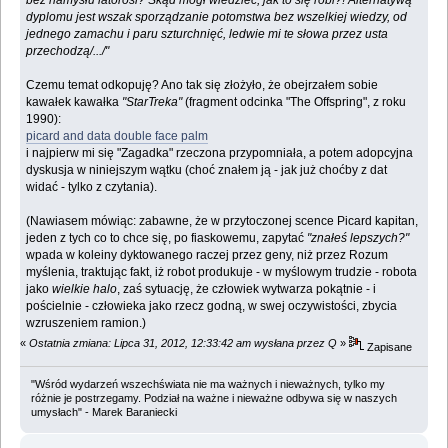
bez namysłu latorośl? Skąd mógł wiedzieć, jak to się robi?! Alternatywą
dyplomu jest wszak sporządzanie potomstwa bez wszelkiej wiedzy, od
jednego zamachu i paru szturchnięć, ledwie mi te słowa przez usta
przechodzą/.../"
Czemu temat odkopuję? Ano tak się złożyło, że obejrzałem sobie
kawałek kawałka
"StarTreka"
(fragment odcinka "The Offspring", z roku
1990):
picard and data double face palm
i najpierw mi się "Zagadka" rzeczona przypomniała, a potem adopcyjna
dyskusja w niniejszym wątku (choć znałem ją - jak już choćby z dat
widać - tylko z czytania).
(Nawiasem mówiąc: zabawne, że w przytoczonej scence Picard kapitan,
jeden z tych co to chce się, po fiaskowemu, zapytać
"znałeś lepszych?"
wpada w koleiny dyktowanego raczej przez geny, niż przez Rozum
myślenia, traktując fakt, iż robot produkuje - w myślowym trudzie - robota
jako
wielkie halo
, zaś sytuację, że człowiek wytwarza pokątnie - i
pościelnie - człowieka jako rzecz godną, w swej oczywistości, zbycia
wzruszeniem ramion.)
«
Ostatnia zmiana: Lipca 31, 2012, 12:33:42 am wysłana przez Q
»
Zapisane
"Wśród wydarzeń wszechświata nie ma ważnych i nieważnych, tylko my
różnie je postrzegamy. Podział na ważne i nieważne odbywa się w naszych
umysłach" - Marek Baraniecki