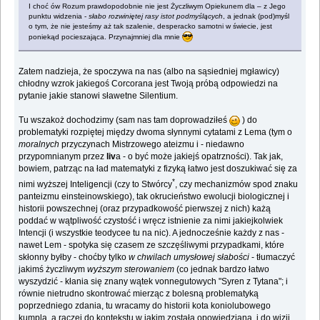
I choć ów Rozum prawdopodobnie nie jest Życzliwym Opiekunem dla – z Jego
punktu widzenia -
słabo rozwiniętej rasy istot podmyślących
, a jednak (pod)myśl
o tym, że nie jesteśmy aż tak szalenie, desperacko samotni w świecie, jest
poniekąd pocieszająca. Przynajmniej dla mnie
Zatem nadzieja, że spoczywa na nas (albo na sąsiedniej mgławicy)
chłodny wzrok jakiegoś Corcorana jest Twoją próbą odpowiedzi na
pytanie jakie stanowi sławetne Silentium.
Tu wszakoż dochodzimy (sam nas tam doprowadziłeś
) do
problematyki rozpiętej między dwoma słynnymi cytatami z Lema (tym o
moralnych
przyczynach Mistrzowego ateizmu i - niedawno
przypomnianym przez
liv
a - o być może jakiejś opatrzności). Tak jak,
bowiem, patrząc na ład matematyki z fizyką łatwo jest doszukiwać się za
*
nimi wyższej Inteligencji (czy to Stwórcy
, czy mechanizmów spod znaku
panteizmu einsteinowskiego), tak okrucieństwo ewolucji biologicznej i
historii powszechnej (oraz przypadkowość pierwszej z nich) każą
poddać w wątpliwość czystość i wręcz istnienie za nimi jakiejkolwiek
Intencji (i wszystkie teodycee tu na nic). A jednocześnie każdy z nas -
nawet Lem - spotyka się czasem ze szczęśliwymi przypadkami, które
skłonny byłby - choćby tylko
w chwilach umysłowej słabości
- tłumaczyć
jakimś życzliwym
wyższym sterowaniem
(co jednak bardzo łatwo
wyszydzić - kłania się znany wątek vonnegutowych "Syren z Tytana"; i
równie nietrudno skontrować mierząc z bolesną problematyką
poprzedniego zdania, tu wracamy do historii kota koniolubowego
kumpla, a raczej do kontekstu w jakim została opowiedziana, i do wizji