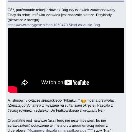
Cóż, porównanie relacji człowiek-Bóg czy człowiek-zaawansowany-
Obcy do relacji mrówka-człowiek jest znacznie starsze. Przykłady
(pierwsze z brzegu):
https://www.malygosc.pl/doc/1050479.Skad-wzial-sie-Bog
A i stosowny cytat ze
strugackiego
"Pikniku..."
można przywołać.
(Zresztą do Voltaire'a z
myszami na sułtańskim okręcie
i Pascala z
trzciną
również niedaleko. Do Fiałkowskiego z
wróblami
tyż.)
Oryginalne jest najwyżej (acz i tego nie jestem pewien, bo nie
sprawdzałem) połączenie tej metafory z argumentacją rodem z
diderotowej
"Rozmowy filozofa z marszałkową de ***"
i w/w "N.s.".