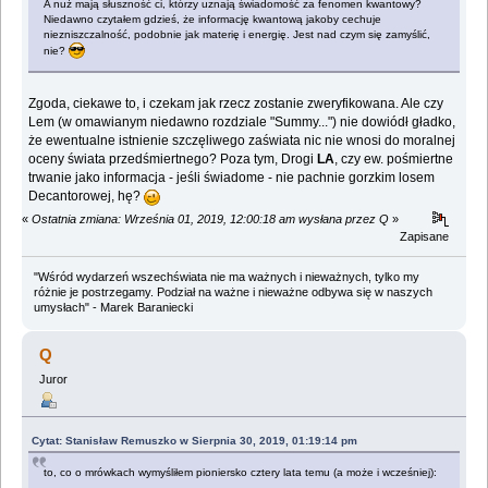
A nuż mają słuszność ci, którzy uznają świadomość za fenomen kwantowy?
Niedawno czytałem gdzieś, że informację kwantową jakoby cechuje
niezniszczalność, podobnie jak materię i energię. Jest nad czym się zamyślić,
nie?
Zgoda, ciekawe to, i czekam jak rzecz zostanie zweryfikowana. Ale czy
Lem (w omawianym niedawno rozdziale "Summy...") nie dowiódł gładko,
że ewentualne istnienie szczęliwego zaświata nic nie wnosi do moralnej
oceny świata przedśmiertnego? Poza tym, Drogi
LA
, czy ew. pośmiertne
trwanie jako informacja - jeśli świadome - nie pachnie gorzkim losem
Decantorowej, hę?
«
Ostatnia zmiana: Września 01, 2019, 12:00:18 am wysłana przez Q
»
Zapisane
"Wśród wydarzeń wszechświata nie ma ważnych i nieważnych, tylko my
różnie je postrzegamy. Podział na ważne i nieważne odbywa się w naszych
umysłach" - Marek Baraniecki
Q
Juror
Cytat: Stanisław Remuszko w Sierpnia 30, 2019, 01:19:14 pm
to, co o mrówkach wymyśliłem pioniersko cztery lata temu (a może i wcześniej):