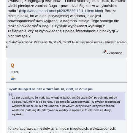
z włoskiej Kongregacji Biskupów. – Loteria stała się formą kultu, człowiek
wielbi pieniądze zamiast Boga – powiedział Sigalini w watykańskim
radiu." (
http://wiadomosci.onet.pl/2025239,12,1,1,item.html
). Bardzo
mnie to bawi, bo w loterii przynajmniej wiadomo, jakie jest
prawdopodobieństwo wygranej, a nagroda istnieje. Tego samego nie
można powiedzieć o Bogu. Czy takie wypowiedzi wynikają z
zaślepienia, czy są wypowiadane z pełną świadomością hipokryzji w
nich tkwiącej?
«
Ostatnia zmiana: Września 18, 2009, 02:30:16 pm wysłana przez DillingerEscPlan
»
Zapisane
Q
Juror
Cytat: DillingerEscPlan w Września 18, 2009, 02:27:08 pm
Ja się obawiam, że mało kto w ogóle (także wśród ateistów) podejmuje próby
objęcia rozumem tego ogromu i złożoności wszechświata. W swoich rozumkach
większość ludzi ukuła przekonania o pewnych oczywistych oczywistościach,
wcale nie palą się do zdobywania wiedzy, a myślenie to dla nich za duży
wysiłek.
To akurat prawda, niestety. Znam ludzi (niegłupich, wykształconych,