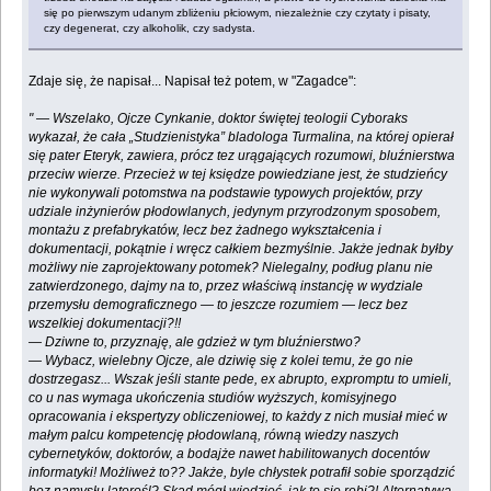
się po pierwszym udanym zbliżeniu płciowym, niezależnie czy czytaty i pisaty,
czy degenerat, czy alkoholik, czy sadysta.
Zdaje się, że napisał... Napisał też potem, w "Zagadce":
" — Wszelako, Ojcze Cynkanie, doktor świętej teologii Cyboraks
wykazał, że cała „Studzienistyka” bladologa Turmalina, na której opierał
się pater Eteryk, zawiera, prócz tez urągających rozumowi, bluźnierstwa
przeciw wierze. Przecież w tej księdze powiedziane jest, że studzieńcy
nie wykonywali potomstwa na podstawie typowych projektów, przy
udziale inżynierów płodowlanych, jedynym przyrodzonym sposobem,
montażu z prefabrykatów, lecz bez żadnego wykształcenia i
dokumentacji, pokątnie i wręcz całkiem bezmyślnie. Jakże jednak byłby
możliwy nie zaprojektowany potomek? Nielegalny, podług planu nie
zatwierdzonego, dajmy na to, przez właściwą instancję w wydziale
przemysłu demograficznego — to jeszcze rozumiem — lecz bez
wszelkiej dokumentacji?!!
— Dziwne to, przyznaję, ale gdzież w tym bluźnierstwo?
— Wybacz, wielebny Ojcze, ale dziwię się z kolei temu, że go nie
dostrzegasz... Wszak jeśli stante pede, ex abrupto, expromptu to umieli,
co u nas wymaga ukończenia studiów wyższych, komisyjnego
opracowania i ekspertyzy obliczeniowej, to każdy z nich musiał mieć w
małym palcu kompetencję płodowlaną, równą wiedzy naszych
cybernetyków, doktorów, a bodajże nawet habilitowanych docentów
informatyki! Możliweż to?? Jakże, byle chłystek potrafił sobie sporządzić