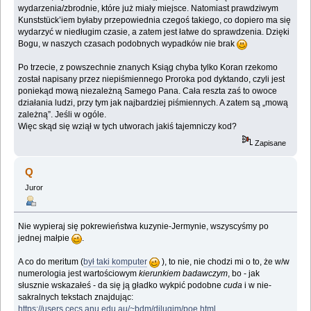
wydarzenia/zbrodnie, które już miały miejsce. Natomiast prawdziwym
Kunststück’iem byłaby przepowiednia czegoś takiego, co dopiero ma się
wydarzyć w niedługim czasie, a zatem jest łatwe do sprawdzenia. Dzięki
Bogu, w naszych czasach podobnych wypadków nie brak
Po trzecie, z powszechnie znanych Ksiąg chyba tylko Koran rzekomo
został napisany przez niepiśmiennego Proroka pod dyktando, czyli jest
poniekąd mową niezależną Samego Pana. Cała reszta zaś to owoce
działania ludzi, przy tym jak najbardziej piśmiennych. A zatem są „mową
zależną”. Jeśli w ogóle.
Więc skąd się wziął w tych utworach jakiś tajemniczy kod?
Zapisane
Q
Juror
Nie wypieraj się pokrewieństwa kuzynie-Jermynie, wszyscyśmy po
jednej małpie
.
A co do meritum (
był taki komputer
), to nie, nie chodzi mi o to, że w/w
numerologia jest wartościowym
kierunkiem badawczym
, bo - jak
słusznie wskazałeś - da się ją gładko wykpić podobne
cuda
i w nie-
sakralnych tekstach znajdując:
https://users.cecs.anu.edu.au/~bdm/dilugim/poe.html