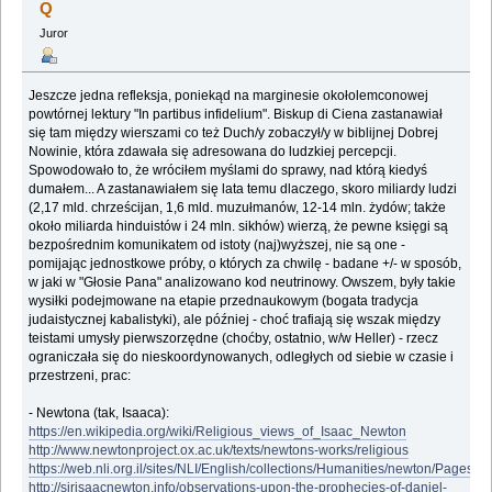
Q
Juror
Jeszcze jedna refleksja, poniekąd na marginesie okołolemconowej
powtórnej lektury "In partibus infidelium". Biskup di Ciena zastanawiał
się tam między wierszami co też Duch/y zobaczył/y w biblijnej Dobrej
Nowinie, która zdawała się adresowana do ludzkiej percepcji.
Spowodowało to, że wróciłem myślami do sprawy, nad którą kiedyś
dumałem... A zastanawiałem się lata temu dlaczego, skoro miliardy ludzi
(2,17 mld. chrześcijan, 1,6 mld. muzułmanów, 12-14 mln. żydów; także
około miliarda hinduistów i 24 mln. sikhów) wierzą, że pewne księgi są
bezpośrednim komunikatem od istoty (naj)wyższej, nie są one -
pomijając jednostkowe próby, o których za chwilę - badane +/- w sposób,
w jaki w "Głosie Pana" analizowano kod neutrinowy. Owszem, były takie
wysiłki podejmowane na etapie przednaukowym (bogata tradycja
judaistycznej kabalistyki), ale później - choć trafiają się wszak między
teistami umysły pierwszorzędne (choćby, ostatnio, w/w Heller) - rzecz
ograniczała się do nieskoordynowanych, odległych od siebie w czasie i
przestrzeni, prac:
- Newtona (tak, Isaaca):
https://en.wikipedia.org/wiki/Religious_views_of_Isaac_Newton
http://www.newtonproject.ox.ac.uk/texts/newtons-works/religious
https://web.nli.org.il/sites/NLI/English/collections/Humanities/newton/Pages/lis
http://sirisaacnewton.info/observations-upon-the-prophecies-of-daniel-