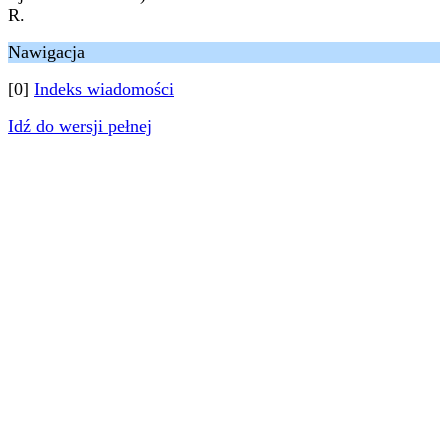
R.
Nawigacja
[0]
Indeks wiadomości
Idź do wersji pełnej