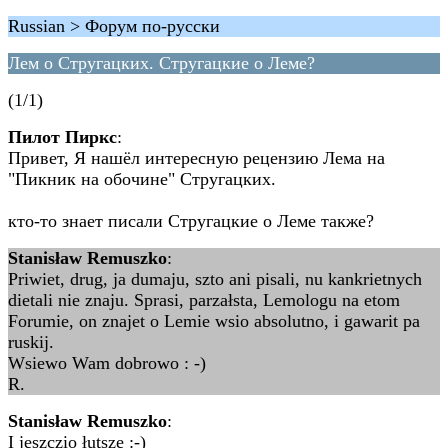
Russian > Форум по-русски
Лем о Стругацких. Стругацкие о Леме?
(1/1)
Пилот Пиркс
:
Привет, Я нашёл интересную рецензию Лема на
"Пикник на обочине" Стругацких.
кто-то знает писали Стругацкие о Леме также?
Stanisław Remuszko
:
Priwiet, drug, ja dumaju, szto ani pisali, nu kankrietnych
dietali nie znaju. Sprasi, parzałsta, Lemologu na etom
Forumie, on znajet o Lemie wsio absolutno, i gawarit pa
ruskij.
Wsiewo Wam dobrowo : -)
R.
Stanisław Remuszko
:
I jeszczio łutsze :-)