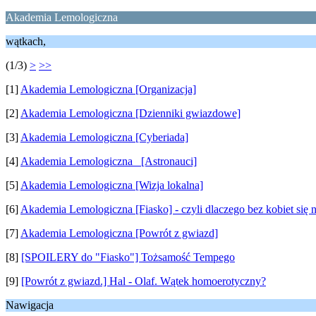
Akademia Lemologiczna
wątkach,
(1/3)
>
>>
[1]
Akademia Lemologiczna [Organizacja]
[2]
Akademia Lemologiczna [Dzienniki gwiazdowe]
[3]
Akademia Lemologiczna [Cyberiada]
[4]
Akademia Lemologiczna [Astronauci]
[5]
Akademia Lemologiczna [Wizja lokalna]
[6]
Akademia Lemologiczna [Fiasko] - czyli dlaczego bez kobiet się n
[7]
Akademia Lemologiczna [Powrót z gwiazd]
[8]
[SPOILERY do "Fiasko"] Tożsamość Tempego
[9]
[Powrót z gwiazd.] Hal - Olaf. Wątek homoerotyczny?
Nawigacja