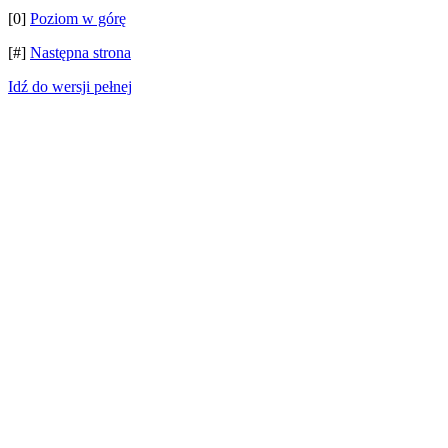
[0]
Poziom w górę
[#]
Następna strona
Idź do wersji pełnej