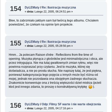
154
DyLEMaty
/
Re: Ilustracja muzyczna
«
dnia:
Lutego 22, 2005, 06:24:51 pm »
Blee, to zabrzmiało jakbym sam był twórcą tego albumu. Chciałem
powiedzieć, że czekam na opinie tym projekcie.
155
DyLEMaty
/
Re: Ilustracja muzyczna
«
dnia:
Lutego 22, 2005, 05:28:56 pm »
Hmm... Ja polecam Raison d'etre : Reflections from the time of
opening. Muzyka płynąca z głośników jest minimalistyczna i obca, ale
przez intrygująca. Nie ma tutaj gwałtownych zmian rytmu, więc nie
powinna rozpraszać przy czytaniu. Jest to muzyka, której się
doświadcza, a nie po prostu słucha. Nie napiszę tutaj, że jest piękna,
ponieważ kategoryzacja tego pojęcia u innych może być różna od
mojej, jednak nie pozostawia ona obojętnym żadnego słuchacza.
Znakomicie konweniuje ona z treścią większości dzieł mistrza (jeżeli
ktoś jest innego zdania, to proszę o konstruktywną krytykę
).
156
DyLEMaty
/
Odp: Filmy SF warte i nie warte obejrzenia
«
dnia:
Lutego 22, 2005, 04:17:16 pm »