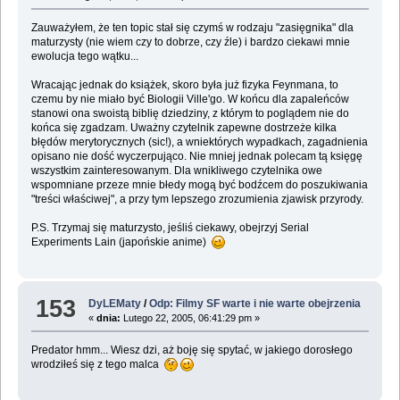
Zauważyłem, że ten topic stał się czymś w rodzaju "zasięgnika" dla
maturzysty (nie wiem czy to dobrze, czy źle) i bardzo ciekawi mnie
ewolucja tego wątku...
Wracając jednak do książek, skoro była już fizyka Feynmana, to
czemu by nie miało być Biologii Ville'go. W końcu dla zapaleńców
stanowi ona swoistą biblię dziedziny, z którym to poglądem nie do
końca się zgadzam. Uważny czytelnik zapewne dostrzeże kilka
błędów merytorycznych (sic!), a wniektórych wypadkach, zagadnienia
opisano nie dość wyczerpująco. Nie mniej jednak polecam tą księgę
wszystkim zainteresowanym. Dla wnikliwego czytelnika owe
wspomniane przeze mnie błedy mogą być bodźcem do poszukiwania
"treści właściwej", a przy tym lepszego zrozumienia zjawisk przyrody.
P.S. Trzymaj się maturzysto, jeśliś ciekawy, obejrzyj Serial
Experiments Lain (japońskie anime)
153
DyLEMaty
/
Odp: Filmy SF warte i nie warte obejrzenia
«
dnia:
Lutego 22, 2005, 06:41:29 pm »
Predator hmm... Wiesz dzi, aż boję się spytać, w jakiego dorosłego
wrodziłeś się z tego malca