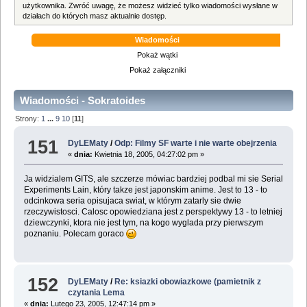
użytkownika. Zwróć uwagę, że możesz widzieć tylko wiadomości wysłane w
działach do których masz aktualnie dostęp.
Wiadomości
Pokaż wątki
Pokaż załączniki
Wiadomości - Sokratoides
Strony:
1
...
9
10
[
11
]
151
DyLEMaty
/
Odp: Filmy SF warte i nie warte obejrzenia
«
dnia:
Kwietnia 18, 2005, 04:27:02 pm »
Ja widzialem GITS, ale szczerze mówiac bardziej podbal mi sie Serial
Experiments Lain, który takze jest japonskim anime. Jest to 13 - to
odcinkowa seria opisujaca swiat, w którym zatarly sie dwie
rzeczywistosci. Calosc opowiedziana jest z perspektywy 13 - to letniej
dziewczynki, ktora nie jest tym, na kogo wyglada przy pierwszym
poznaniu. Polecam goraco
152
DyLEMaty
/
Re: ksiazki obowiazkowe (pamietnik z
czytania Lema
«
dnia:
Lutego 23, 2005, 12:47:14 pm »