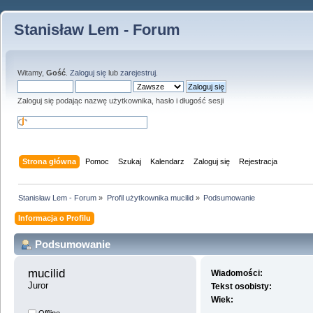
Stanisław Lem - Forum
Witamy,
Gość
.
Zaloguj się
lub
zarejestruj
.
Zaloguj się podając nazwę użytkownika, hasło i długość sesji
Strona główna
Pomoc
Szukaj
Kalendarz
Zaloguj się
Rejestracja
Stanisław Lem - Forum
»
Profil użytkownika mucilid
»
Podsumowanie
Informacja o Profilu
Podsumowanie
mucilid 
Wiadomości:
Juror
Tekst osobisty:
Wiek: