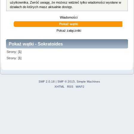
użytkownika. Zwróć uwagę, że możesz widzieć tylko wiadomości wysłane w
działach do których masz aktualnie dostęp.
Wiadomości
Pokaż wątki
Pokaż załączniki
Pokaż wątki - Sokratoides
Strony: [
1
]
Strony: [
1
]
SMF 2.0.18
|
SMF © 2015
,
Simple Machines
XHTML
RSS
WAP2