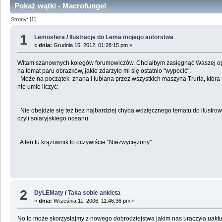
Pokaż wątki - Macrofungel
Strony: [
1
]
1
Lemosfera
/
Ilustracje do Lema mojego autorstwa
«
dnia:
Grudnia 16, 2012, 01:28:15 pm »
Witam szanownych kolegów forumowiczów. Chciałbym zasięgnąć Waszej op
na temat paru obrazków, jakie zdarzyło mi się ostatnio "wypocić".
Może na początek znana i lubiana przez wszystkich maszyna Trurla, która
nie umie liczyć:
Nie obejdzie się też bez najbardziej chyba wdzięcznego tematu do ilustrow
czyli solaryjskiego oceanu
A ten tu krążownik to oczywiście "Niezwyciężony"
2
DyLEMaty
/
Taka sobie ankieta
«
dnia:
Września 11, 2006, 11:46:36 pm »
No to może skorzystajmy z nowego dobrodziejstwa jakim nas uraczyła uaktua