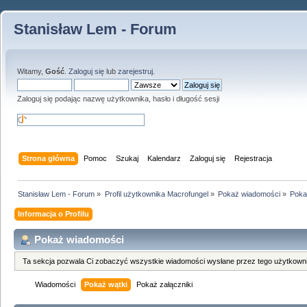
Stanisław Lem - Forum
Witamy,
Gość
.
Zaloguj się
lub
zarejestruj
.
Zaloguj się podając nazwę użytkownika, hasło i długość sesji
Strona główna
Pomoc
Szukaj
Kalendarz
Zaloguj się
Rejestracja
Stanisław Lem - Forum
»
Profil użytkownika Macrofungel
»
Pokaż wiadomości
»
Poka
Informacja o Profilu
Pokaż wiadomości
Ta sekcja pozwala Ci zobaczyć wszystkie wiadomości wysłane przez tego użytkowni
Wiadomości
Pokaż wątki
Pokaż załączniki