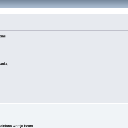
inii
ania,
lniona wersja forum...