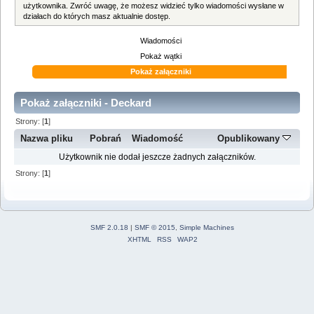
użytkownika. Zwróć uwagę, że możesz widzieć tylko wiadomości wysłane w
działach do których masz aktualnie dostęp.
Wiadomości
Pokaż wątki
Pokaż załączniki
Pokaż załączniki - Deckard
Strony: [
1
]
Nazwa pliku
Pobrań
Wiadomość
Opublikowany
Użytkownik nie dodał jeszcze żadnych załączników.
Strony: [
1
]
SMF 2.0.18
|
SMF © 2015
,
Simple Machines
XHTML
RSS
WAP2