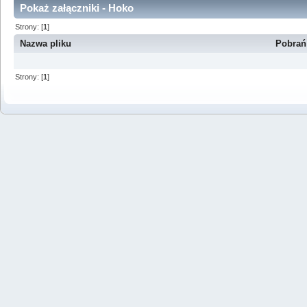
Pokaż załączniki - Hoko
Strony: [
1
]
Nazwa pliku
Pobrań
Strony: [
1
]