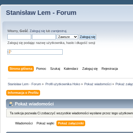
Stanisław Lem - Forum
Witamy,
Gość
.
Zaloguj się
lub
zarejestruj
.
Zaloguj się podając nazwę użytkownika, hasło i długość sesji
Strona główna
Pomoc
Szukaj
Kalendarz
Zaloguj się
Rejestracja
Stanisław Lem - Forum
»
Profil użytkownika Hoko
»
Pokaż wiadomości
»
Pokaż załąc
Informacja o Profilu
Pokaż wiadomości
Ta sekcja pozwala Ci zobaczyć wszystkie wiadomości wysłane przez tego użytkowni
Wiadomości
Pokaż wątki
Pokaż załączniki