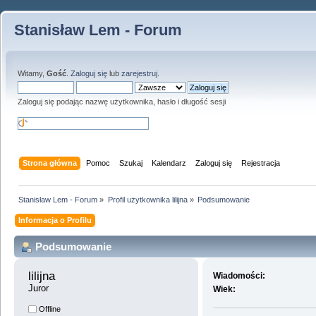
Stanisław Lem - Forum
Witamy,
Gość
.
Zaloguj się
lub
zarejestruj
.
Zaloguj się podając nazwę użytkownika, hasło i długość sesji
Strona główna
Pomoc
Szukaj
Kalendarz
Zaloguj się
Rejestracja
Stanisław Lem - Forum
»
Profil użytkownika lilijna
»
Podsumowanie
Informacja o Profilu
Podsumowanie
lilijna 
Wiadomości:
Juror
Wiek:
Offline