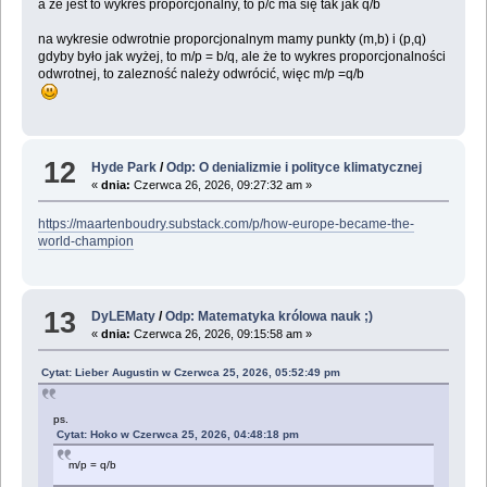
a że jest to wykres proporcjonalny, to p/c ma się tak jak q/b
na wykresie odwrotnie proporcjonalnym mamy punkty (m,b) i (p,q)
gdyby było jak wyżej, to m/p = b/q, ale że to wykres proporcjonalności
odwrotnej, to zalezność należy odwrócić, więc m/p =q/b
12
Hyde Park
/
Odp: O denializmie i polityce klimatycznej
«
dnia:
Czerwca 26, 2026, 09:27:32 am »
https://maartenboudry.substack.com/p/how-europe-became-the-
world-champion
13
DyLEMaty
/
Odp: Matematyka królowa nauk ;)
«
dnia:
Czerwca 26, 2026, 09:15:58 am »
Cytat: Lieber Augustin w Czerwca 25, 2026, 05:52:49 pm
ps.
Cytat: Hoko w Czerwca 25, 2026, 04:48:18 pm
m/p = q/b