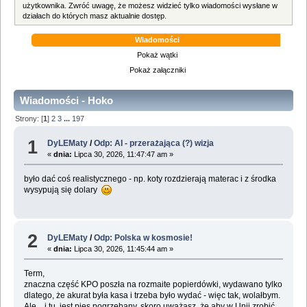
użytkownika. Zwróć uwagę, że możesz widzieć tylko wiadomości wysłane w
działach do których masz aktualnie dostęp.
Wiadomości
Pokaż wątki
Pokaż załączniki
Wiadomości - Hoko
Strony: [
1
]
2
3
...
197
1
DyLEMaty
/
Odp: AI - przerażająca (?) wizja
«
dnia:
Lipca 30, 2026, 11:47:47 am »
było dać coś realistycznego - np. koty rozdzierają materac i z środka
wysypują się dolary
2
DyLEMaty
/
Odp: Polska w kosmosie!
«
dnia:
Lipca 30, 2026, 11:45:44 am »
Term,
znaczna część KPO poszła na rozmaite popierdówki, wydawano tylko
dlatego, że akurat była kasa i trzeba było wydać - więc tak, wolałbym.
Ale... i tu jest pies pogrzebany, skoro uważasz, że aby w Unii zrobić