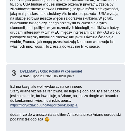
to, co w USA buduje w dużej mierze przemysł prywatny, trzeba by
zlikwidować służbę zdrowia i edukację, to tylko mówi o efektywności,
jaką mają te skostniałe struktury. Ale to nie jest prawda - USA wydają
na służbę zdrowia jeszcze więcej i z gorszym skutkiem. Więc tak,
budowanie takiego czy innego przemysłu to kwestia nie tylko
ekonomii, ale i polityki, w tym rozmaitych ideologii, konfliktów między
grupami interesów, w tym w EU między interesami państw - AS woła o
pieniądze między innymi od Nieców, ale jak tu i ówdzie ćwierkają
wróble, Francuzi jak mogą przeszkadzają Niemcom w rozwoju ich
własnych możliwości. To zresztą dotyczy nie tylko space.
3
DyLEMaty
/
Odp: Polska w kosmosie!
«
dnia:
Lipca 29, 2026, 06:10:01 pm »
EU ma kasę, ale woli wydawać na co innego.
Starty Ariane też nie sa rentowne, do tego się dopłaca, tyle że Spacex
jest na minusie, bo inwestuje, a Ariane, bo jest za drogie w stosunku
do konkurencji, więc musi robić upusty
https://florydziak.pl/uncategorized/kupujcie/
dodam, że do wynoszenia satelitów Amazona przez Ariane europejski
podatnik też dopłaca