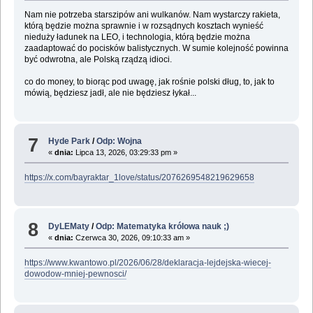
Nam nie potrzeba starszipów ani wulkanów. Nam wystarczy rakieta,
którą będzie można sprawnie i w rozsądnych kosztach wynieść
nieduży ładunek na LEO, i technologia, którą będzie można
zaadaptować do pocisków balistycznych. W sumie kolejność powinna
być odwrotna, ale Polską rządzą idioci.
co do money, to biorąc pod uwagę, jak rośnie polski dług, to, jak to
mówią, będziesz jadł, ale nie będziesz łykał...
7
Hyde Park
/
Odp: Wojna
«
dnia:
Lipca 13, 2026, 03:29:33 pm »
https://x.com/bayraktar_1love/status/2076269548219629658
8
DyLEMaty
/
Odp: Matematyka królowa nauk ;)
«
dnia:
Czerwca 30, 2026, 09:10:33 am »
https://www.kwantowo.pl/2026/06/28/deklaracja-lejdejska-wiecej-
dowodow-mniej-pewnosci/