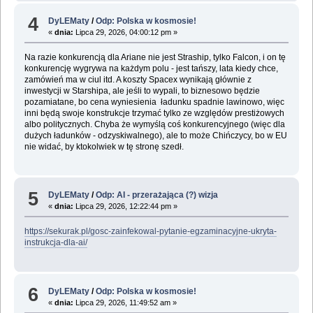
4
DyLEMaty
/
Odp: Polska w kosmosie!
«
dnia:
Lipca 29, 2026, 04:00:12 pm »
Na razie konkurencją dla Ariane nie jest Straship, tylko Falcon, i on tę
konkurencję wygrywa na każdym polu - jest tańszy, lata kiedy chce,
zamówień ma w ciul itd. A koszty Spacex wynikają głównie z
inwestycji w Starshipa, ale jeśli to wypali, to biznesowo będzie
pozamiatane, bo cena wyniesienia ładunku spadnie lawinowo, więc
inni będą swoje konstrukcje trzymać tylko ze względów prestiżowych
albo politycznych. Chyba że wymyślą coś konkurencyjnego (więc dla
dużych ładunków - odzyskiwalnego), ale to może Chińczycy, bo w EU
nie widać, by ktokolwiek w tę stronę szedł.
5
DyLEMaty
/
Odp: AI - przerażająca (?) wizja
«
dnia:
Lipca 29, 2026, 12:22:44 pm »
https://sekurak.pl/gosc-zainfekowal-pytanie-egzaminacyjne-ukryta-
instrukcja-dla-ai/
6
DyLEMaty
/
Odp: Polska w kosmosie!
«
dnia:
Lipca 29, 2026, 11:49:52 am »