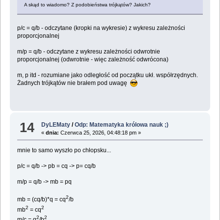
A skąd to wiadomo? Z podobieństwa trójkątów? Jakich?
p/c = q/b - odczytane (kropki na wykresie) z wykresu zależności
proporcjonalnej
m/p = q/b - odczytane z wykresu zależności odwrotnie
proporcjonalnej (odwrotnie - więc zależność odwrócona)
m, p itd - rozumiane jako odległość od początku ukł. współrzędnych.
Żadnych trójkątów nie brałem pod uwagę
14
DyLEMaty
/
Odp: Matematyka królowa nauk ;)
«
dnia:
Czerwca 25, 2026, 04:48:18 pm »
mnie to samo wyszło po chłopsku...
p/c = q/b -> pb = cq -> p= cq/b
m/p = q/b -> mb = pq
2
mb = (cq/b)*q = cq
/b
2
2
mb
= cq
2
2
m/c = q
/b