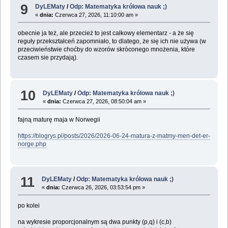
9
DyLEMaty
/
Odp: Matematyka królowa nauk ;)
«
dnia:
Czerwca 27, 2026, 11:10:00 am »
obecnie ja też, ale przecież to jest całkowy elementarz - a że się
reguły przekształceń zapomniało, to dlatego, że się ich nie używa (w
przeciwieństwie choćby do wzorów skróconego mnożenia, które
czasem sie przydają).
10
DyLEMaty
/
Odp: Matematyka królowa nauk ;)
«
dnia:
Czerwca 27, 2026, 08:50:04 am »
fajną maturę maja w Norwegii
https://blogrys.pl/posts/2026/2026-06-24-matura-z-matmy-men-det-er-
norge.php
11
DyLEMaty
/
Odp: Matematyka królowa nauk ;)
«
dnia:
Czerwca 26, 2026, 03:53:54 pm »
po kolei
na wykresie proporcjonalnym są dwa punkty (p,q) i (c,b)