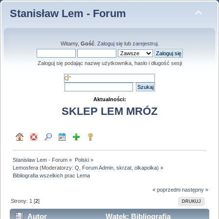
Stanisław Lem - Forum
Witamy,
Gość
.
Zaloguj się
lub
zarejestruj
.
Zaloguj się podając nazwę użytkownika, hasło i długość sesji
Aktualności:
SKLEP LEM MRÓZ
Stanisław Lem - Forum
»
Polski
»
Lemosfera
(Moderatorzy:
Q
,
Forum Admin
,
skrzat
,
olkapolka
) »
Bibliografia wszelkich prac Lema
« poprzedni
następny »
Strony:
1
[
2
]
DRUKUJ
Autor
Wątek: Bibliografia