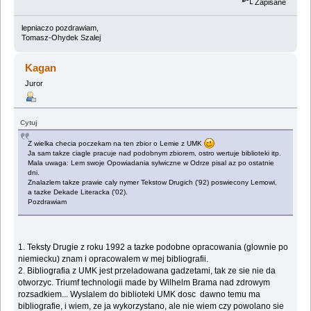
Zapisane
lepniaczo pozdrawiam,
Tomasz-Ohydek Szalej
Kagan
Juror
Cytuj
Z wielka checia poczekam na ten zbior o Lemie z UMK
Ja sam takze ciagle pracuje nad podobnym zbiorem, ostro wertuje biblioteki itp.
Mala uwaga: Lem swoje Opowiadania sylwiczne w Odrze pisal az po ostatnie
dni.
Znalazlem takze prawie caly nymer Tekstow Drugich ('92) poswiecony Lemowi,
a tazke Dekade Literacka ('02).
Pozdrawiam
1. Teksty Drugie z roku 1992 a tazke podobne opracowania (glownie po
niemiecku) znam i opracowalem w mej bibliografii.
2. Bibliografia z UMK jest przeladowana gadzetami, tak ze sie nie da
otworzyc. Triumf technologii made by Wilhelm Brama nad zdrowym
rozsadkiem... Wyslalem do biblioteki UMK dosc dawno temu ma
bibliografie, i wiem, ze ja wykorzystano, ale nie wiem czy powolano sie