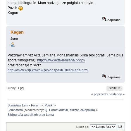
na ma bibliografie. Mam nadzieje, ze palgiatu nie bylo...
Pozdr.
Kagan
Zapisane
Kagan
Juror
Pozdrawiam tez Acta Lemiana Monashiensis (kilka bibliografii Lema plus
spora filmografia):
http://www.acta-lemiana.prv.pl/
oraz recenzje z "Act":
http://www.wsp.krakow.pl/konspekt/18/lemiana.html
Zapisane
Strony:
1
[
2
]
DRUKUJ
« poprzedni
następny »
Stanisław Lem - Forum
»
Polski
»
Lemosfera
(Moderatorzy:
Q
,
Forum Admin
,
skrzat
,
olkapolka
) »
Bibliografia wszelkich prac Lema
Skocz do: