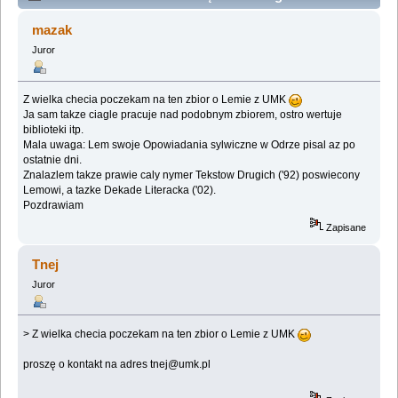
wszelkich prac Lema (Przeczytany 47504 razy)
mazak
Juror
Z wielka checia poczekam na ten zbior o Lemie z UMK
Ja sam takze ciagle pracuje nad podobnym zbiorem, ostro wertuje
biblioteki itp.
Mala uwaga: Lem swoje Opowiadania sylwiczne w Odrze pisal az po
ostatnie dni.
Znalazlem takze prawie caly nymer Tekstow Drugich ('92) poswiecony
Lemowi, a tazke Dekade Literacka ('02).
Pozdrawiam
Zapisane
Tnej
Juror
> Z wielka checia poczekam na ten zbior o Lemie z UMK
proszę o kontakt na adres tnej@umk.pl