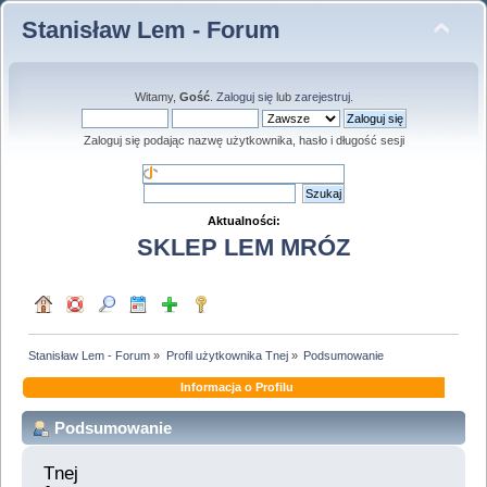
Stanisław Lem - Forum
Witamy,
Gość
.
Zaloguj się
lub
zarejestruj
.
Zaloguj się podając nazwę użytkownika, hasło i długość sesji
Aktualności:
SKLEP LEM MRÓZ
Stanisław Lem - Forum
»
Profil użytkownika Tnej
»
Podsumowanie
Informacja o Profilu
Podsumowanie
Tnej 