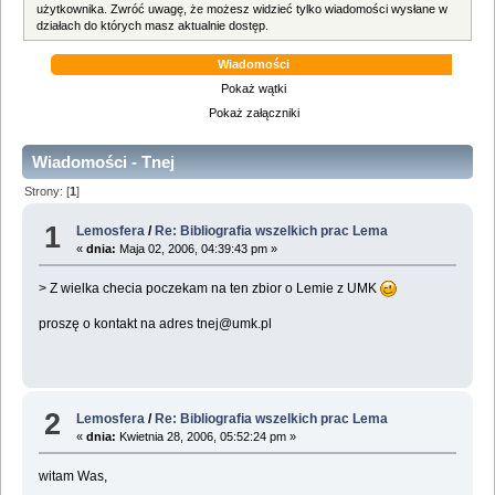
użytkownika. Zwróć uwagę, że możesz widzieć tylko wiadomości wysłane w
działach do których masz aktualnie dostęp.
Wiadomości
Pokaż wątki
Pokaż załączniki
Wiadomości - Tnej
Strony: [
1
]
1
Lemosfera
/
Re: Bibliografia wszelkich prac Lema
«
dnia:
Maja 02, 2006, 04:39:43 pm »
> Z wielka checia poczekam na ten zbior o Lemie z UMK
proszę o kontakt na adres tnej@umk.pl
2
Lemosfera
/
Re: Bibliografia wszelkich prac Lema
«
dnia:
Kwietnia 28, 2006, 05:52:24 pm »
witam Was,