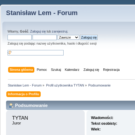
Stanisław Lem - Forum
Witamy,
Gość
.
Zaloguj się
lub
zarejestruj
.
Zaloguj się podając nazwę użytkownika, hasło i długość sesji
Strona główna
Pomoc
Szukaj
Kalendarz
Zaloguj się
Rejestracja
Stanisław Lem - Forum
»
Profil użytkownika TYTAN
»
Podsumowanie
Informacja o Profilu
Podsumowanie
TYTAN 
Wiadomości:
Juror
Tekst osobisty:
Wiek: