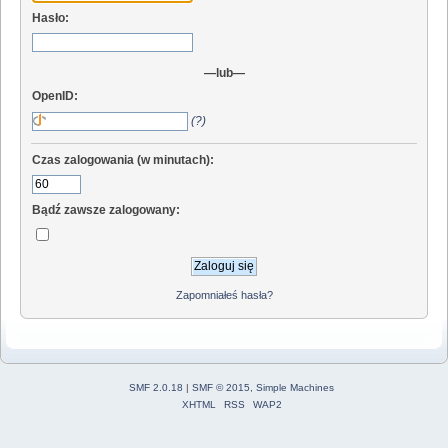
Hasło:
—lub—
OpenID:
(?)
Czas zalogowania (w minutach):
Bądź zawsze zalogowany:
Zapomniałeś hasła?
SMF 2.0.18
|
SMF © 2015
,
Simple Machines
XHTML
RSS
WAP2