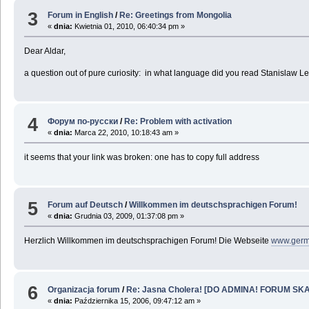
3
Forum in English
/
Re: Greetings from Mongolia
«
dnia:
Kwietnia 01, 2010, 06:40:34 pm »
Dear Aldar,
a question out of pure curiosity: in what language did you read Stanislaw
4
Форум по-русски
/
Re: Problem with activation
«
dnia:
Marca 22, 2010, 10:18:43 am »
it seems that your link was broken: one has to copy full address
5
Forum auf Deutsch
/
Willkommen im deutschsprachigen Forum!
«
dnia:
Grudnia 03, 2009, 01:37:08 pm »
Herzlich Willkommen im deutschsprachigen Forum! Die Webseite
www.germ
6
Organizacja forum
/
Re: Jasna Cholera! [DO ADMINA! FORUM SKA
«
dnia:
Października 15, 2006, 09:47:12 am »