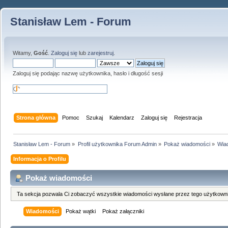
Stanisław Lem - Forum
Witamy,
Gość
.
Zaloguj się
lub
zarejestruj
.
Zaloguj się podając nazwę użytkownika, hasło i długość sesji
Strona główna
Pomoc
Szukaj
Kalendarz
Zaloguj się
Rejestracja
Stanisław Lem - Forum
»
Profil użytkownika Forum Admin
»
Pokaż wiadomości
»
Wia
Informacja o Profilu
Pokaż wiadomości
Ta sekcja pozwala Ci zobaczyć wszystkie wiadomości wysłane przez tego użytkowni
Wiadomości
Pokaż wątki
Pokaż załączniki