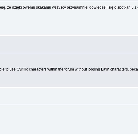
ję, że dzięki owemu skakaniu wszyscy przynajmniej dowiedzeli się o spotkaniu z 
ible to use Cyrillic characters within the forum without loosing Latin characters, bec