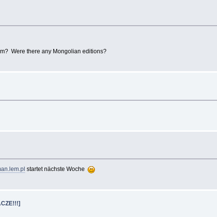
 Lem? Were there any Mongolian editions?
an.lem.pl
startet nächste Woche
CZE!!!]