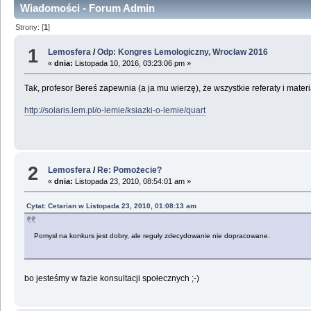
Wiadomości - Forum Admin
Strony: [
1
]
1
Lemosfera
/
Odp: Kongres Lemologiczny, Wrocław 2016
«
dnia:
Listopada 10, 2016, 03:23:06 pm »
Tak, profesor Bereś zapewnia (a ja mu wierzę), że wszystkie referaty i mat
http://solaris.lem.pl/o-lemie/ksiazki-o-lemie/quart
2
Lemosfera
/
Re: Pomożecie?
«
dnia:
Listopada 23, 2010, 08:54:01 am »
Cytat: Cetarian w Listopada 23, 2010, 01:08:13 am
Pomysł na konkurs jest dobry, ale reguły zdecydowanie nie dopracowane.
bo jesteśmy w fazie konsultacji społecznych ;-)