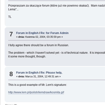
Przepraszam za skaczące forum (które już nie powinno skakać). Mam nadzie
Lema"...
TL
7
Forum in English
/
Re: for Forum Admin
«
dnia:
Kwietnia 02, 2004, 03:35:59 pm »
I fully agree there should be a forum in Russian.
The problem - which I haven't solved yet - is of technical nature. It is imposs
it some more thought, though.
8
Forum in English
/
Re: Please help,
«
dnia:
Marca 31, 2004, 12:49:31 am »
This is a good example of Mr. Lem's signature:
http://www.lem.pl/polish/lemdraw/kosmita.gif