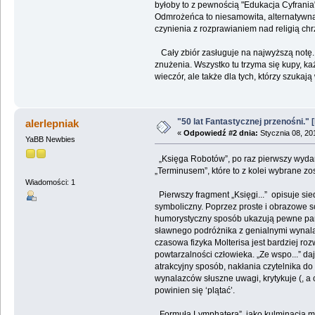
byłoby to z pewnością "Edukacja Cyfrani
Odmrożeńca to niesamowita, alternatywna
czynienia z rozprawianiem nad religią chr
Cały zbiór zasługuje na najwyższą notę. 
znużenia. Wszystko tu trzyma się kupy, ka
wieczór, ale także dla tych, którzy szukają
"50 lat Fantastycznej przenośni."
alerlepniak
«
Odpowiedź #2 dnia:
Stycznia 08, 20
YaBB Newbies
„Księga Robotów”, po raz pierwszy wydan
„Terminusem”, które to z kolei wybrane zost
Wiadomości: 1
Pierwszy fragment „Księgi...” opisuje si
symboliczny. Poprzez proste i obrazowe s
humorystyczny sposób ukazują pewne parad
sławnego podróżnika z genialnymi wynalaz
czasowa fizyka Molterisa jest bardziej ro
powtarzalności człowieka. „Ze wspo...” da
atrakcyjny sposób, nakłania czytelnika do
wynalazców słuszne uwagi, krytykuje (, a
powinien się ‘plątać’.
„Formuła Lymphatera”, jako kulminacja me