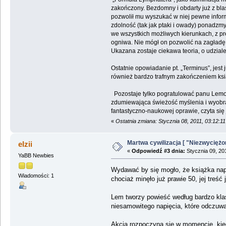
zakończony. Bezdomny i obdarty już z blas
pozwolił mu wyszukać w niej pewne inform
zdolność (tak jak ptaki i owady) ponadzm
we wszystkich możliwych kierunkach, z pr
ogniwa. Nie mógł on pozwolić na zagładę 
Ukazana zostaje ciekawa teoria, o udziale
Ostatnie opowiadanie pt. „Terminus”, jest
również bardzo trafnym zakończeniem ksi
Pozostaje tylko pogratulować panu Lemowi,
zdumiewająca świeżość myślenia i wyobra
fantastyczno-naukowej oprawie, czyta się
«
Ostatnia zmiana: Stycznia 08, 2011, 03:12:1
Martwa cywilizacja [ "Niezwyciężo
elzii
«
Odpowiedź #3 dnia:
Stycznia 09, 20
YaBB Newbies
Wydawać by się mogło, że książka napis
Wiadomości: 1
chociaż minęło już prawie 50, jej treść
Lem tworzy powieść według bardzo klasy
niesamowitego napięcia, które odczuwa
Akcja rozpoczyna się w momencie, kied