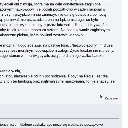
cieli oni z misją, która ma na celu odnalezienie zaginionej,
ciężonym” naukowców, nie potrafi początkowo w żaden racjonalny
 z czym przyjdzie im się zmierzyć nie da się opisać za pomocą
, ponieważ nie oszczędziła ona na lądzie niczego, co było
 instynktem, wykształconym przez lata walki. Rohan odkrywa, że
łoby to jak karanie morza za sztorm. Na poszukiwanie zaginionych
istyczne piękno, które powinni zostawić w spokoju.
ie można nikogo zostawić na pastwę losu. „Niezwyciężony” im dłużej
rzyszy jest moralnym obowiązkiem załogi. Życie ludzkie nie ma ceny,
go starcie z ,,martwą cywilizacją", to dla niego walka bardzo
owania w nią,
istot, niezależnie od ich pochodzenia. Pobyt na Regis, jest dla
ać z ich technologią oraz najtrwalszymi maszynami, to nie znaczy, że
Zapisane
ience fiction, dlatego zaskakujące może się wydać, że początkowo