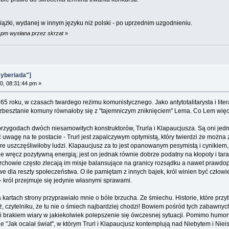
ążki, wydanej w innym języku niż polski - po uprzednim uzgodnieniu.
5 pm wysłana przez skrzat
»
yberiada"]
0, 08:31:44 pm »
 roku, w czasach twardego reżimu komunistycznego. Jako antytotalitarysta i liter
zbesztanie komuny równałoby się z "tajemniczym zniknięciem" Lema. Co Lem więc 
zygodach dwóch niesamowitych konstruktorów, Trurla i Klapaucjusza. Są oni jedno
uwagę na te postacie - Trurl jest zapalczywym optymistą, który twierdzi że można z
e uszczęśliwiłoby ludzi. Klapaucjusz za to jest opanowanym pesymistą i cynikiem
uje wręcz pozytywną energią; jest on jednak równie dobrze podatny na kłopoty i ta
chowie często zlecają im misje balansujące na granicy rozsądku a nawet prawdop
iwe dla reszty społeczeństwa. O ile pamiętam z innych bajek, król winien być czł
- król przejmuje się jedynie własnymi sprawami.
kartach strony przyprawiało mnie o bóle brzucha. Ze śmiechu. Historie, które przy
, czytelniku, że tu nie o śmiech najbardziej chodzi! Bowiem pośród tych zabawn
brakiem wiary w jakiekolwiek polepszenie się ówczesnej sytuacji. Pomimo humoryst
"Jak ocalał świat", w którym Trurl i Klapaucjusz kontemplują nad Niebytem i Ni