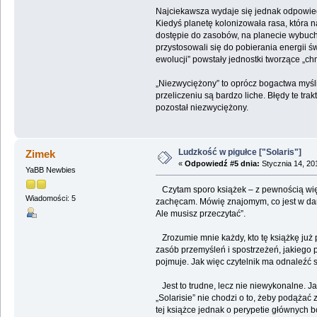
Najciekawsza wydaje się jednak odpowiedź
Kiedyś planetę kolonizowała rasa, która 
dostępie do zasobów, na planecie wybuchł
przystosowali się do pobierania energii ś
ewolucji” powstały jednostki tworzące „chm
„Niezwyciężony” to oprócz bogactwa myśli 
przeliczeniu są bardzo liche. Błędy te tr
pozostał niezwyciężony.
Ludzkość w pigułce ["Solaris"]
Zimek
«
Odpowiedź #5 dnia:
Stycznia 14, 20
YaBB Newbies
Czytam sporo książek – z pewnością więcej
Wiadomości: 5
zachęcam. Mówię znajomym, co jest w danej
Ale musisz przeczytać”.
Zrozumie mnie każdy, kto tę książkę już pr
zasób przemyśleń i spostrzeżeń, jakiego p
pojmuje. Jak więc czytelnik ma odnaleźć s
Jest to trudne, lecz nie niewykonalne. J
„Solarisie” nie chodzi o to, żeby podąża
tej książce jednak o perypetie głównych bo