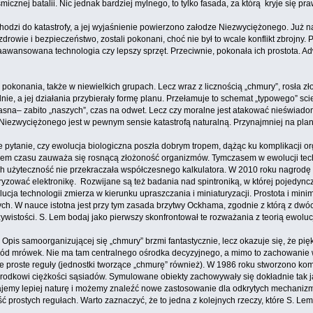
icznej batalii. Nic jednak bardziej mylnego, to tylko fasada, za którą kryje się p
hodzi do katastrofy, a jej wyjaśnienie powierzono załodze Niezwyciężonego. Już na
owie i bezpieczeństwo, zostali pokonani, choć nie był to wcale konflikt zbrojny. P
aawansowana technologia czy lepszy sprzęt. Przeciwnie, pokonała ich prostota. 
pokonania, także w niewielkich grupach. Lecz wraz z licznością „chmury”, rosła 
nie, a jej działania przybierały formę planu. Przełamuje to schemat „typowego” scienc
 jasna– zabito „naszych”, czas na odwet. Lecz czy moralne jest atakować nieświado
Niezwyciężonego jest w pewnym sensie katastrofą naturalną. Przynajmniej na plane
pytanie, czy ewolucja biologiczna poszła dobrym tropem, dążąc ku komplikacji o
wem czasu zauważa się rosnącą złożoność organizmów. Tymczasem w ewolucji tech
 ich użyteczność nie przekraczała współczesnego kalkulatora. W 2010 roku nagr
ryzować elektronikę. Rozwijane są też badania nad spintroniką, w której pojedync
lucja technologii zmierza w kierunku upraszczania i miniaturyzacji. Prostota i min
h. W nauce istotna jest przy tym zasada brzytwy Ockhama, zgodnie z którą z dwóch
ywistości. S. Lem bodaj jako pierwszy skonfrontował te rozważania z teorią ewolucj
u. Opis samoorganizującej się „chmury” brzmi fantastycznie, lecz okazuje się, że
śród mrówek. Nie ma tam centralnego ośrodka decyzyjnego, a mimo to zachowanie w
proste reguły (jednostki tworzące „chmurę” również). W 1986 roku stworzono kompu
 ku środkowi ciężkości sąsiadów. Symulowane obiekty zachowywały się dokładnie tak
ajemy lepiej naturę i możemy znaleźć nowe zastosowanie dla odkrytych mechanizmów
prostych regułach. Warto zaznaczyć, że to jedna z kolejnych rzeczy, które S. Lem