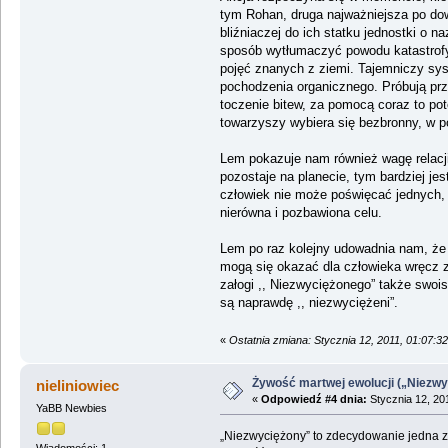
tym Rohan, druga najważniejsza po dowó
bliźniaczej do ich statku jednostki o
sposób wytłumaczyć powodu katastrofy 
pojęć znanych z ziemi. Tajemniczy sys
pochodzenia organicznego. Próbują prz
toczenie bitew, za pomocą coraz to po
towarzyszy wybiera się bezbronny, w p
Lem pokazuje nam również wagę relacji
pozostaje na planecie, tym bardziej je
człowiek nie może poświęcać jednych, k
nierówna i pozbawiona celu.
Lem po raz kolejny udowadnia nam, że o
mogą się okazać dla człowieka wręcz za
załogi ,, Niezwyciężonego” także swois
są naprawdę ,, niezwyciężeni”.
«
Ostatnia zmiana: Stycznia 12, 2011, 01:07:32
Żywość martwej ewolucji („Niezwy
nieliniowiec
«
Odpowiedź #4 dnia:
Stycznia 12, 20
YaBB Newbies
„Niezwyciężony” to zdecydowanie jedna z 