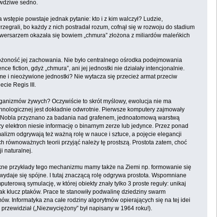
rawdziwe sedno.
 wstępie powstaje jednak pytanie: kto i z kim walczył? Ludzie,
rzegrali, bo każdy z nich postradał rozum, cofnął się w rozwoju do stadium
Adwersarzem okazała się bowiem „chmura” złożona z miliardów maleńkich
złożoność jej zachowania. Nie było centralnego ośrodka podejmowania
e fiction, gdyż „chmura”, ani jej jednostki nie działały intencjonalnie.
me i nieożywione jednostki? Nie wytacza się przecież armat przeciw
cie Regis III.
rganizmów żywych? Oczywiście to skrót myślowy, ewolucja nie ma
nologicznej jest dokładnie odwrotnie. Pierwsze komputery zajmowały
odę Nobla przyznano za badania nad grafenem, jednoatomową warstwą
zy elektron niesie informację o binarnym zerze lub jedynce. Przez ponad
imalizm odgrywają też ważną rolę w nauce i sztuce, a pojęcie elegancji
 równoważnych teorii przyjąć należy tę prostszą. Prostota zatem, choć
i naturalnej.
 piękne przykłady tego mechanizmu mamy także na Ziemi np. formowanie się
ydaje się spójne. I tutaj znaczącą rolę odgrywa prostota. Wspomniane
terową symulację, w której obiekty znały tylko 3 proste reguły: unikaj
 jak klucz ptaków. Prace te stanowiły podwalinę dziedziny swarm
. Informatyka zna całe rodziny algorytmów opierających się na tej idei
 przewidział („Niezwyciężony” był napisany w 1964 roku!).