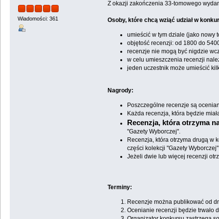
Z okazji zakończenia 33-tomowego wyda
Wiadomości: 361
Osoby, które chcą wziąć udział w konku
umieścić w tym dziale (jako nowy t
objętość recenzji: od 1800 do 54
recenzje nie mogą być nigdzie wc
w celu umieszczenia recenzji nale
jeden uczestnik może umieścić kil
Nagrody:
Poszczególne recenzje są ocenian
Każda recenzja, która będzie mia
Recenzja, która otrzyma 
"Gazety Wyborczej".
Recenzja, która otrzyma drugą w k
części kolekcji "Gazety Wyborczej"
Jeżeli dwie lub więcej recenzji o
Terminy:
Recenzje można publikować od dni
Ocenianie recenzji będzie trwało d
Organizator konkursu zastrzega so