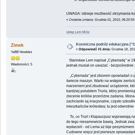
UWAGA: istnieje możliwość otrzymania ksi
«
Ostatnia zmiana: Grudnia 01, 2010, 06:20:5
sklep Lem Mróz
Kosmiczna podróż edukacyjna ["C
Zimek
«
Odpowiedź #1 dnia:
Grudnia 18, 201
YaBB Newbies
Stanisław Lem napisał „Cyberiadę” w 1965
Wiadomości: 5
jednak musiał on uważać - bezpośrednie 
„Cyberiada” jest zbiorem opowiadań o pr
świecie maszyn. Warto na wstępie zwrócić 
marzeniem jest zbudować urządzenie, któr
bardziej polubiłem Trurla, który promieni
zlecenie królów przeróżne zadania. Monar
zachcianki są irracjonalne, często szkodl
mieszkańców królestwa; tu jest odwrotnie 
To, co Trurl i Klapaucjusz wyprawiają na 
do tego niesamowicie bawią. Jednak zważ
wydarzeń - od Lema aż bije pesymizmem i 
Cudowne wręcz jest pierwsze opowiadanie 