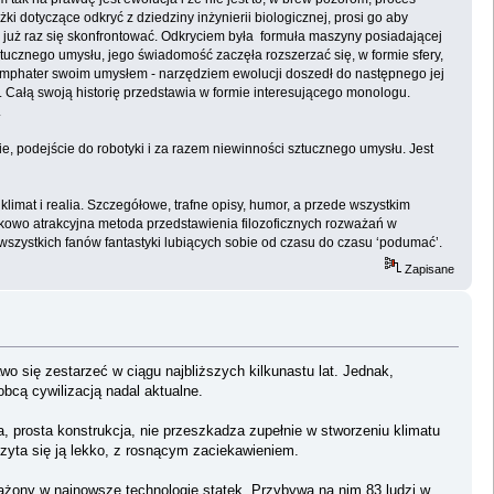
i dotyczące odkryć z dziedziny inżynierii biologicznej, prosi go aby
ł już raz się skonfrontować. Odkryciem była formuła maszyny posiadającej
ucznego umysłu, jego świadomość zaczęła rozszerzać się, w formie sfery,
Lymphater swoim umysłem - narzędziem ewolucji doszedł do następnego jej
 Całą swoją historię przedstawia w formie interesującego monologu.
.
ie, podejście do robotyki i za razem niewinności sztucznego umysłu. Jest
limat i realia. Szczegółowe, trafne opisy, humor, a przede wszystkim
kowo atrakcyjna metoda przedstawienia filozoficznych rozważań w
szystkich fanów fantastyki lubiących sobie od czasu do czasu ‘podumać’.
Zapisane
wo się zestarzeć w ciągu najbliższych kilkunastu lat. Jednak,
obcą cywilizacją nadal aktualne.
, prosta konstrukcja, nie przeszkadza zupełnie w stworzeniu klimatu
zyta się ją lekko, z rosnącym zaciekawieniem.
sażony w najnowsze technologie statek. Przybywa na nim 83 ludzi w