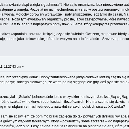
 na pytanie skąd wzięła się „chmura”? Nie są to organizmy, lecz nieożywione auto
następnie wyginęła. Pozostał po nich technologiczny ślad w postaci ogromnych mo
a wojna. Molochy górowały wprawdzie i siały zniszczenie, lecz tylko do czasu. N
wietlnej. Poza tym ewoluowały organizmy proste, łatwo zastępowalne, które nawet 
urę”. Jest to jeden z najlepszych pomysłów S. Lema, który kolejny raz przekracza g
także wspaniała literatura. Książkę czyta się świetnie. Owszem, ma pewne błędy t
aktuję jednak jako ciekawostkę, która nie wpływa na odbiór całości. Szczerze pole
11, 11:27:53 pm »
 niż przeciętny Polak. Osoby zainteresowane jakąś ciekawą lekturą często się mnie
 pozycji takiego ciekawego, że warto po nią sięgnąć. Ale gdy ktoś pyta się mnie o
zeczytał - „Solaris” jednocześnie jest o wszystkim i o niczym. Jest książką ciężką
różno szukać w niektórych publikacjach filozoficznych. Nie ma czemu się dziwić – 
ię w tej plątaninie myśli jednego z najwybitniejszych polskich pisarzy XX wieku?
a sam się zdziwiłem, że pomimo braku zacięcia do tak poważnych dyskusji wyłapa
ć za głównym wątkiem fabularnym, który – powiedzmy sobie szczerze – do najlepszy
haterów, lecz o tło. Losy Kevina, Snauta i Sartoriusa na planecie Solaris, która j