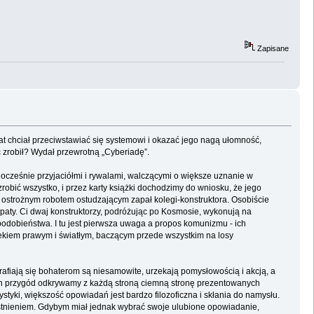
Zapisane
at chciał przeciwstawiać się systemowi i okazać jego nagą ułomność,
zrobił? Wydał przewrotną „Cyberiadę”.
cześnie przyjaciółmi i rywalami, walczącymi o większe uznanie w
robić wszystko, i przez karty książki dochodzimy do wniosku, że jego
, ostrożnym robotem ostudzającym zapał kolegi-konstruktora. Osobiście
rapaty. Ci dwaj konstruktorzy, podróżując po Kosmosie, wykonują na
odobieństwa. I tu jest pierwsza uwaga a propos komunizmu - ich
owiekiem prawym i światłym, baczącym przede wszystkim na losy
trafiają się bohaterom są niesamowite, urzekają pomysłowością i akcją, a
ych przygód odkrywamy z każdą stroną ciemną stronę prezentowanych
yki, większość opowiadań jest bardzo filozoficzna i skłania do namysłu.
eistnieniem. Gdybym miał jednak wybrać swoje ulubione opowiadanie,