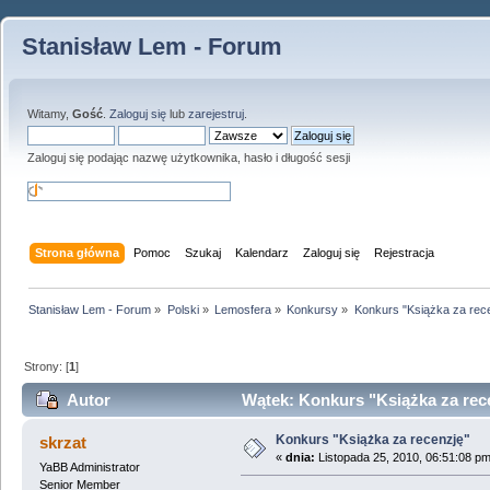
Stanisław Lem - Forum
Witamy,
Gość
.
Zaloguj się
lub
zarejestruj
.
Zaloguj się podając nazwę użytkownika, hasło i długość sesji
Strona główna
Pomoc
Szukaj
Kalendarz
Zaloguj się
Rejestracja
Stanisław Lem - Forum
»
Polski
»
Lemosfera
»
Konkursy
»
Konkurs "Książka za rec
Strony: [
1
]
Autor
Wątek: Konkurs "Książka za rece
Konkurs "Książka za recenzję"
skrzat
«
dnia:
Listopada 25, 2010, 06:51:08 pm
YaBB Administrator
Senior Member