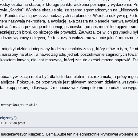
dcy osoba na statku, z którego punktu widzenia poznajemy wydarzenia. Przyle
 nazwie „Kondor”. Wkrótce okazuje się, że szereg zgromadzonych na ,,Niezwy
,,Kondora” ani zjawisk zachodzących na planecie. Wkrótce odkrywają, że to
tem nazywają nekrosferą, a ewolucję jaka zaszła na planecie martwą ewolucją
etrwać mając przewagę inteligencji, przeciwko ,,organizmom” kierującym się
tężniejszych broni, do niczego nie prowadzi. Zauważa, że w ich przypadku by
odczas wyprawy odkrywa, że to z czym walczą ma w sobie jakieś mroczne, m
 międzyludzkich i niepisany kodeks członków załogi, który mówi o tym, że n
st narażony na ataki, a nawet zagładę, jednak poszukiwanie zaginionych towa
osztem innych, nie jest maszyną, której zesute części można naprawić. Dlate
bca cywilizacja może być dla ludzi kompletnie niezrozumiała, a próby inger
bójcze. Pokazuje, że przetrwanie jest głównym motorem działania wszystkich 
tą lekcją pokory, odkrywają, że chociaż wcześniej nikomu nie udało się wygr
 pm wysłana przez elzii
»
ciężony”)
11, 11:38:30 pm »
najciekawszych książek S. Lema. Autor ten niejednokrotnie krytykował wojenne sc