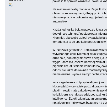
Wiadomości: 1
powieść ta sprawia wrażenie utworu o kosm
Na niezamieszkałej planecie Regis III doc
obwarowani maszynami, dbającymi o ich zdr
niemowlęcia. Nie dokonała tego jednak z
automatów.
Każda jednostka była wprawdzie łatwa do 
decyzji, ale „chmura” postępowała integral
Niemniej, dla części załogi sytuacja była
tornadom, a to co spotkało poprzedników 
W „Niezwyciężonym” S. Lem stawia ważne 
wytyczonego celu. Niemniej, wraz z upły
duże sale, pobierały mnóstwo energii, a
węgla, która ma jeszcze bardziej zminiatu
pięćdziesiąt lat istnienia komputerów, ewo
odnosi się także do równań matematycznyc
niematerialna, wydaje się być cechą rzecz
Inne zagadnienie dotyczy inteligencji roj
kluczy ptaków czy ścisły podział pracy w
ptaki i mrówki mają zakodowane niezwykle 
kolizji, kieruj się jak sąsiedzi, podążaj
intelligence. Dzięki takim badaniom pozn
np. algorytmy mrówkowe, bazujące na dość 