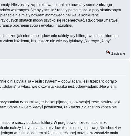
maty. Nie zostały zaprojektowane, ani nie powstały same z niczego.
lochów wojennych. Ale były tam też roboty pomniejsze, a przy skończonym
a planecie nie miały bowiem atomowego paliwa, a konkurenci
przy dużych stratach mogły szybko się regenerować. I tak drogą „martwej
ranicę biochemii życia i ewolucji naturalnej.
echniczne jak nierealne lądowanie rakiety czy biliergowe moce, które po
cam zatem każdemu, kto jeszcze nie wie czy tytułowy „Niezwyciężony”
Zapisane
 o nią pytają, ja – jeśli czytałem – opowiadam, jeśli trzeba to gorąco
 „Solaris”, a właściwie o czym ta książka jest, odpowiadam: „Nie wiem.
, przypomina czasami wręcz bełkot pijanego, a w swojej treści zawiera taki
sam Stanisław Lem kiedyś powiedział, że książki „Solaris” do końca nie
łem sporo rzeczy podczas lektury. W porę bowiem zrozumiałem, że
ch nie należy i chyba sam autor zdawał sobie z tego sprawę. Nie chodzi w
est jednym wielkim oceanem bliżej nieokreślonej mazi, to w zasadzie mało