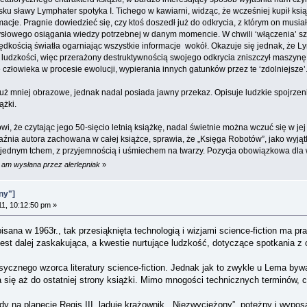
ku sławy Lymphater spotyka I. Tichego w kawiarni, widząc, że wcześniej kupił książk
acje. Pragnie dowiedzieć się, czy ktoś doszedł już do odkrycia, z którym on musia
ysłowego osiągania wiedzy potrzebnej w danym momencie. W chwili ‘włączenia’ szt
ędkością światła ogarniając wszystkie informacje wokół. Okazuje się jednak, że 
ludzkości, więc przerażony destruktywnością swojego odkrycia zniszczył maszynę.
 człowieka w procesie ewolucji, wypierania innych gatunków przez te ‘zdolniejsze’
 już mniej obrazowe, jednak nadal posiada jawny przekaz. Opisuje ludzkie spojrzen
ążki.
 że czytając jego 50-sięcio letnią książkę, nadal świetnie można wczuć się w jej k
źnia autora zachowana w całej książce, sprawia, że „Księga Robotów”, jako wyjąt
 jednym tchem, z przyjemnością i uśmiechem na twarzy. Pozycja obowiązkowa dla w
1 am wysłana przez alerlepniak
»
ny"]
11, 10:12:50 pm »
ana w 1963r., tak przesiąknięta technologią i wizjami science-fiction ma pra
 jest dalej zaskakująca, a kwestie nurtujące ludzkość, dotyczące spotkania z 
cznego wzorca literatury science-fiction. Jednak jak to zwykle u Lema bywa
 się aż do ostatniej strony książki. Mimo mnogości technicznych terminów, c
y na planecie Regis III, ląduje krążownik ,,Niezwyciężony”, potężny i wypo