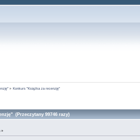
enzję"
»
Konkurs "Książka za recenzję"
nzję" (Przeczytany 99746 razy)
 »