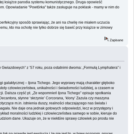
 tej książce parodia systemu komunistycznego. Druga opowieść
mem. Opowiadanie "Powtórka" także zasługuje na poklask - mamy w nim do
perfekcyjny sposób sprawiając, że ani na chwilę nie miałem uczucia
demu, kto ma ochotę nie tylko dobrze się bawić przy książce w zimowy
Zapisane
 Gwiazdowych” z ’57 roku, poza ostatnimi dwoma: „Formułą Lymphatera” i
gi galaktycznej – Ijona Tichego. Jego wyprawy mają charakter głęboko
oty człowieczeństwa, unikalności i świadomości ludzkiej, a czasem w
i. Dalsza część pt. „Ze wspomnień Ijona Tichego” opisuje spotkania
ecantora, słynne ‘skrzynie’ Corcorana, ‘klony’ Zazula czy maszyna
tyczące m.in. istnienia duszy, realności otaczającego nas świata i
zmagała. Nie daje ona jednak gotowych odpowiedzi, lecz w przystępny i
zykład moralności ludzkiej i człowieczeństwa samego w sobie, kieruje do
ludziom dane. Ukazuje on, że w niektóre sprawy człowiek po prostu nie
tak na prawdę jest ewolucja i że nie jest to, w brew pozorom, proces