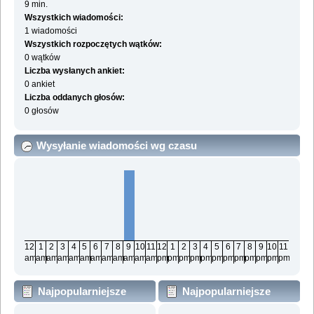
9 min.
Wszystkich wiadomości:
1 wiadomości
Wszystkich rozpoczętych wątków:
0 wątków
Liczba wysłanych ankiet:
0 ankiet
Liczba oddanych głosów:
0 głosów
Wysyłanie wiadomości wg czasu
12
1
2
3
4
5
6
7
8
9
10
11
12
1
2
3
4
5
6
7
8
9
10
11
am
am
am
am
am
am
am
am
am
am
am
am
pm
pm
pm
pm
pm
pm
pm
pm
pm
pm
pm
pm
Najpopularniejsze
Najpopularniejsze
działy wg wiadomości
działy wg aktywności