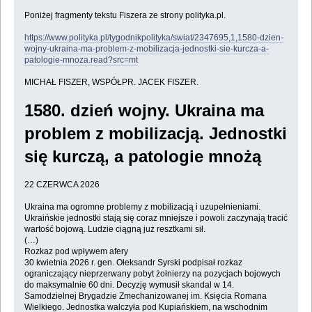
Poniżej fragmenty tekstu Fiszera ze strony polityka.pl.
https://www.polityka.pl/tygodnikpolityka/swiat/2347695,1,1580-dzien-
wojny-ukraina-ma-problem-z-mobilizacja-jednostki-sie-kurcza-a-
patologie-mnoza.read?src=mt
MICHAŁ FISZER, WSPÓŁPR. JACEK FISZER.
1580. dzień wojny. Ukraina ma
problem z mobilizacją. Jednostki
się kurczą, a patologie mnożą
22 CZERWCA 2026
Ukraina ma ogromne problemy z mobilizacją i uzupełnieniami.
Ukraińskie jednostki stają się coraz mniejsze i powoli zaczynają tracić
wartość bojową. Ludzie ciągną już resztkami sił.
(…)
Rozkaz pod wpływem afery
30 kwietnia 2026 r. gen. Ołeksandr Syrski podpisał rozkaz
ograniczający nieprzerwany pobyt żołnierzy na pozycjach bojowych
do maksymalnie 60 dni. Decyzję wymusił skandal w 14.
Samodzielnej Brygadzie Zmechanizowanej im. Księcia Romana
Wielkiego. Jednostka walczyła pod Kupiańskiem, na wschodnim