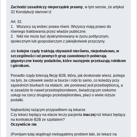
Zachodzi zasadniczy nieporządek prawny
, w tym sensie, że artykuł
32 Konstytucji stanowi iż
Art. 32.
1. Wszyscy są wobec prawa równi. Wszyscy mają prawo do
równego traktowania przez władze publiczne.
2. Nikt nie może być dyskryminowany w życiu politycznym,
społecznym lub gospodarczym z jakiejkolwiek przyczyny.
ale
kolejne rządy traktują obywateli nierówno, niejednakowo, w
szczególności od pewnych grup zawodowych pobierają
gigantyczne kwoty podatków, które następnie przekazują rolnikom
i górnikom.
Ponadto rządy tolerują fikcję B2B, która, jak doskonale wiesz, polega
na tym, że człowiek siedzi w biurze i robi to samo, co koledzy przy
sąsiednich biurkach na etatach, ale ponieważ jest przedsiębiorcą, a
w zasadzie to nawet przedsiębiorstwem, świadczącym rzekomo
usługi na rzecz drugiego przedsiębiorstwa, płaci o wiele niższe
podatki.
Najbardziej rażącym przypadkiem są lekarze.
Czy lekarz będący na etacie leczy pacjenta
inaczej
niż lekarz będący
na kontrakcie B2B ze szpitalem?
Oczywiście nie
.
(Pomijam tutaj skądinąd niebagatelny problem taki, że lekarz na