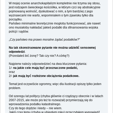
W mojej ocenie anarchokapitalizm kompletnie nie trzyma się stosu,
jest rodzajem świeckiego kościółka, w którym czci się abstrakcyjnie
pojmowaną wolność, dyskutować o nim, a tym bardziej z jego
wyznawcami nie warto, wspomniałem o tym zjawisku tylko dla
porządku.
Państwo minimalne teoretycznie mogłoby funkcjonować, ale nawet
ono musiałoby nakładać jakieś podatki dla sfinansowania wojska
policji i sądów.
„
Czy państwo ma prawo moralne żądać podatków?
”
Na tak skonstruowane pytanie nie można udzielić sensownej
odpowiedzi
.
(Przestałeś bić żonę? Tak czy nie? A córkę?)
Najpierw należy odpowiedzieć na dwa kluczowe pytania:
1/-
na jakie cele mają być przeznaczone podatki,
oraz
2/-
jak mają być rozłożone obciążenia podatkowe.
Temat jest oczywiście ogromny, więc dla ilustracji opiszę tylko jeden
problem.
Od szeregu lat politycy (chyba głównie ci rządzący obecnie i w latach
2007-2015, ale może pis też to rozważał) przymierzają się do
wprowadzenia podatku katastralnego.
Czy do tego dojdzie i kiedy – nie wiem.
Jakiś czas temu (chyba w ubiegłym roku) przeczytałem wypowiedź