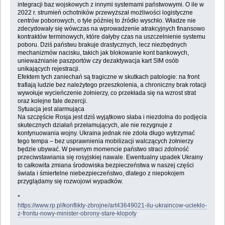
integracji baz wojskowych z innymi systemami państwowymi. O ile w
2022 r. strumień ochotników przewyższał możliwości logistyczne
centrów poborowych, o tyle później to źródło wyschło. Władze nie
zdecydowały się wówczas na wprowadzenie atrakcyjnych finansowo
kontraktów terminowych, które dałyby czas na uszczelnienie systemu
poboru. Dziś państwu brakuje drastycznych, lecz niezbędnych
mechanizmów nacisku, takich jak blokowanie kont bankowych,
unieważnianie paszportów czy dezaktywacja kart SIM osób
unikających rejestracji.
Efektem tych zaniechań są tragiczne w skutkach patologie: na front
trafiają ludzie bez należytego przeszkolenia, a chroniczny brak rotacji
wywołuje wycieńczenie żołnierzy, co przekłada się na wzrost strat
oraz kolejne fale dezercji.
Sytuacja jest alarmująca
Na szczęście Rosja jest dziś wyjątkowo słaba i niezdolna do podjęcia
skutecznych działań przełamujących, ale nie rezygnuje z
kontynuowania wojny. Ukraina jednak nie zdoła długo wytrzymać
tego tempa – bez usprawnienia mobilizacji walczących żołnierzy
będzie ubywać. W pewnym momencie państwo straci zdolność
przeciwstawiania się rosyjskiej nawale. Ewentualny upadek Ukrainy
to całkowita zmiana środowiska bezpieczeństwa w naszej części
świata i śmiertelne niebezpieczeństwo, dlatego z niepokojem
przyglądamy się rozwojowi wypadków.
*
https://www.rp.pl/konflikty-zbrojne/art43649021-ilu-ukraincow-ucieklo-
z-frontu-nowy-minister-obrony-stare-klopoty