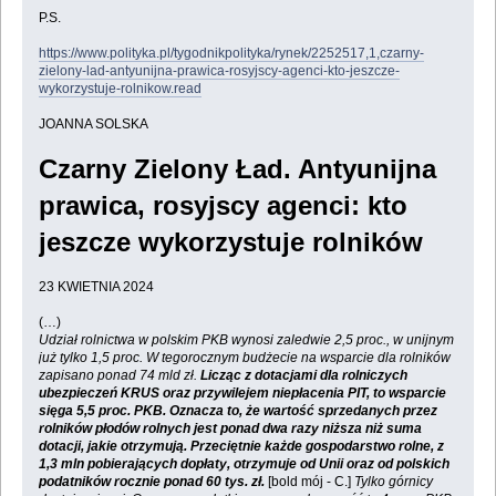
P.S.
https://www.polityka.pl/tygodnikpolityka/rynek/2252517,1,czarny-
zielony-lad-antyunijna-prawica-rosyjscy-agenci-kto-jeszcze-
wykorzystuje-rolnikow.read
JOANNA SOLSKA
Czarny Zielony Ład. Antyunijna
prawica, rosyjscy agenci: kto
jeszcze wykorzystuje rolników
23 KWIETNIA 2024
(…)
Udział rolnictwa w polskim PKB wynosi zaledwie 2,5 proc., w unijnym
już tylko 1,5 proc. W tegorocznym budżecie na wsparcie dla rolników
zapisano ponad 74 mld zł.
Licząc z dotacjami dla rolniczych
ubezpieczeń KRUS oraz przywilejem niepłacenia PIT, to wsparcie
sięga 5,5 proc. PKB. Oznacza to, że wartość sprzedanych przez
rolników płodów rolnych jest ponad dwa razy niższa niż suma
dotacji, jakie otrzymują. Przeciętnie każde gospodarstwo rolne, z
1,3 mln pobierających dopłaty, otrzymuje od Unii oraz od polskich
podatników rocznie ponad 60 tys. zł.
[bold mój - C.]
Tylko górnicy