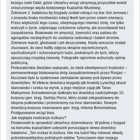
brzegu rzeki Oskil, gdzie Ukraińcy wciąż utrzymują przyczółek wokół
zniszczonego węzła kolejowego Kupiańsk-Wuzłowyj.
Żołnierze 2. batalionu tej brygady zostali odcięci na tzw. linii zerowej i
z powodu braku możliwości rotacji tkwili tam przez osiem miesięcy.
Przez większość tego czasu, obejmującego również zimę, nie tylko
walczyli o życie, odpierając codzienne szturmy, ale pozostawali bez
zaopatrzenia. Brakowało im amunicji, żywności oraz paliwa do
agregatów niezbędnych do zasilania radiostacji i baterii dronów.
Żołnierze marzli, głodowali i pili deszczówkę. Kiedy wreszcie zostali
zluzowani, do sieci trafiły zdjęcia skrajnie wycieńczonych,
wychudzonych i schorowanych ludzi, podobnych do tych, którzy
opuszczają rosyjską niewolę. Fotografie ogromnie wzburzyły opinię
publiczną.
Prokuratorskie śledztwo wykazało, że obok obiektywnych trudności –
permanentnego blokowania dróg zaopatrzeniowych przez Rosjan –
kluczowe było tu systemowe zamiatanie sprawy pod dywan przez
dowództwo. W efekcie dowódca brygady płk Anatolij Łysećkyj stracił
stanowisko i czeka na wyrok, a jego miejsce zajął płk Taras
Maksymow. Konsekwencje dotknęły też dowódcę nadrzędnego 10.
korpusu gen. bryg. Serhija Perca, który został zdegradowany do
stopnia pułkownika i przeniesiony na inne stanowisko. Nowym
dowódcą korpusu mianowano gen. bryg. Artema Bohomołowa.
Postępowanie wciąż trwa.
Jak wygląda realizacja rozkazu?
Postanowili to sprawdzić ukraińscy dziennikarze. W jednej z brygad
na kierunku kupiańskim usłyszeli poruszające słowa dowódcy
batalionu: „Ten rozkaz to bzdura. Nie ma ludzi! Aby rotować składy,
potrzebowalibyśmy potrójnych etatów. Tymczasem stan mojego