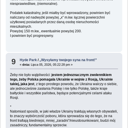
niesprawiedliwe, (niemoralne).
Podatek katastralny, jeśli miałby być wprowadzony, powinien być
naliczany od nadwyżki powyżej „
x
” m.kw. łącznej powierzchni
użytkowej posiadanych przez daną osobę nieruchomości
mieszkalnych.
Powyżej 150 m.kw., ewentualnie powyżej 200.
I powinien być progresywny.
9
Hyde Park
/
„Wysyłamy twojego syna na front!”
«
dnia:
Lipca 05, 2026, 05:22:28 pm »
Żeby nie było wątpliwości:
jestem jednoznacznym zwolennikiem
tego, żeby Polska pomagała Ukrainie w wojnie z Rosją, Ukrainie
takiej, jaka jest
, z tego prostego powodu, że Ukraina walczy o siebie,
ale jednocześnie zasłania Polskę i nie tylko Polskę, także kraje
bałtyckie i wszystkie państwa, będące potencjalnymi celami ataku
Rosji.
*
Natomiast sposób, w jaki władze Ukrainy traktują własnych obywateli,
to znaczy wybiórczość poboru, która sprowadza się do tego, że na
front trafiają biedniejsi, mniej „zaradni”/nieustosunkowani, budzi mój
zasadniczy, fundamentalny sprzeciw.