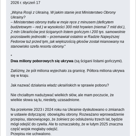
2026 r. styczeń 17
„
Wojna Rosji z Ukrainą. W jakim stanie jest Ministerstwo Obrony
Ukrainy?
– Ministerstwo obrony trafia w moje ręce z minusem (deficytem
budżetowym – red.) w wysokości 300 mld hrywien (niemal 7 mld dol.),
2 mln Ukraińców jest ściganych listem gończym i 200 tys. samowolnie
pozostawiło jednostki – przemawiał ostatnio w Radzie Najwyższej
Fedorow tuż przed tym, jak większością głosów został mianowany na
stanowisko szefa resortu obrony.
”
*
Dwa miliony poborowych się ukrywa
(są ścigani listami gończymi).
Załóżmy, że pół miliona wyjechało za granicę. Półtora miliona ukrywa
się w kraju.
Jak nazwać działania władz ukraińskich w sprawie poboru?
Nie chciałbym nadużywać wielkich słów, ale mam poczucie, że
wielkie słowa są tu, niestety, uzasadnione.
Na przełomie 2023 i 2024 roku na Ukrainie dyskutowano o zmianach
w ustawie dotyczącej obowiązku obrony. Rozważano wprowadzenie
przepisu, stanowiącego, że żołnierz po odsłużeniu trzech lat, będzie
mógł odejść do cywila. Ale to oznaczałoby, że w lutym 2025 znaczna
część wojsk mogłaby odejść.
Przepisu nie uchwalono.