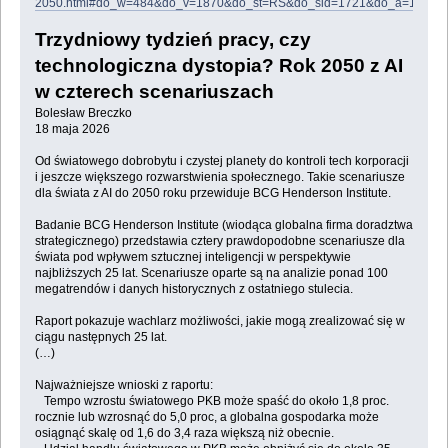
2050.html#do_w=484&do_v=1870&do_st=RS&do_sid=1721&do_a=1721&d
Trzydniowy tydzień pracy, czy
technologiczna dystopia? Rok 2050 z AI
w czterech scenariuszach
Bolesław Breczko
18 maja 2026
Od światowego dobrobytu i czystej planety do kontroli tech korporacji
i jeszcze większego rozwarstwienia społecznego. Takie scenariusze
dla świata z AI do 2050 roku przewiduje BCG Henderson Institute.
Badanie BCG Henderson Institute (wiodąca globalna firma doradztwa
strategicznego) przedstawia cztery prawdopodobne scenariusze dla
świata pod wpływem sztucznej inteligencji w perspektywie
najbliższych 25 lat. Scenariusze oparte są na analizie ponad 100
megatrendów i danych historycznych z ostatniego stulecia.
Raport pokazuje wachlarz możliwości, jakie mogą zrealizować się w
ciągu następnych 25 lat.
(…)
Najważniejsze wnioski z raportu:
Tempo wzrostu światowego PKB może spaść do około 1,8 proc.
rocznie lub wzrosnąć do 5,0 proc, a globalna gospodarka może
osiągnąć skalę od 1,6 do 3,4 raza większą niż obecnie.