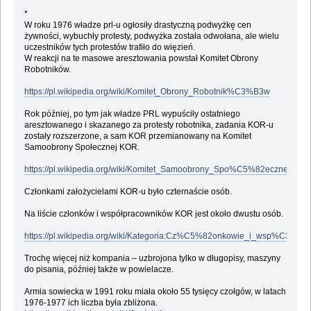
*
W roku 1976 władze prl-u ogłosiły drastyczną podwyżkę cen
żywności, wybuchły protesty, podwyżka została odwołana, ale wielu
uczestników tych protestów trafiło do więzień.
W reakcji na te masowe aresztowania powstał Komitet Obrony
Robotników.
https://pl.wikipedia.org/wiki/Komitet_Obrony_Robotnik%C3%B3w
Rok później, po tym jak władze PRL wypuściły ostatniego
aresztowanego i skazanego za protesty robotnika, zadania KOR-u
zostały rozszerzone, a sam KOR przemianowany na Komitet
Samoobrony Społecznej KOR.
https://pl.wikipedia.org/wiki/Komitet_Samoobrony_Spo%C5%82eczn
Członkami założycielami KOR-u było czternaście osób.
Na liście członków i współpracowników KOR jest około dwustu osób.
https://pl.wikipedia.org/wiki/Kategoria:Cz%C5%82onkowie_i_wsp%C3
Trochę więcej niż kompania – uzbrojona tylko w długopisy, maszyny
do pisania, później także w powielacze.
Armia sowiecka w 1991 roku miała około 55 tysięcy czołgów, w latach
1976-1977 ich liczba była zbliżona.