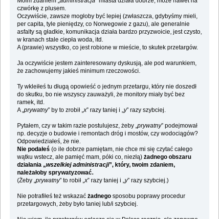
Moim zdaniem „
administracja
” miasta działa dobrze, może nawet na
czwórkę z plusem.
Oczywiście, zawsze mogłoby być lepiej (zwłaszcza, gdybyśmy mieli,
per capita, tyle pieniędzy, co Norwegowie z gazu), ale generalnie
asfalty są gładkie, komunikacja działa bardzo przyzwoicie, jest czysto,
w kranach stale ciepła woda, itd.
A (prawie) wszystko, co jest robione w mieście, to skutek przetargów.
Ja oczywiście jestem zainteresowany dyskusją, ale pod warunkiem,
że zachowujemy jakieś minimum rzeczowości.
Ty wkleiłeś tu długą opowieść o jednym przetargu, który nie doszedł
do skutku, bo nie wszyscy zauważyli, że monitory miały być bez
ramek, itd.
A „
prywatny
” by to zrobił „
x
” razy taniej i „
y
” razy szybciej.
Pytałem, czy w takim razie postulujesz, żeby „
prywatny
” podejmował
np. decyzje o budowie i remontach dróg i mostów, czy wodociągów?
Odpowiedziałeś, że nie.
Nie podałeś
(o ile dobrze pamiętam, nie chce mi się czytać całego
wątku wstecz, ale pamięć mam, póki co, niezłą)
żadnego obszaru
działania „
wszelkiej administracji
”, który, twoim zdaniem,
należałoby sprywatyzować.
(Żeby „
prywatny
” to robił „
x
” razy taniej i „
y
” razy szybciej.)
Nie potrafiłeś też wskazać
żadnego
sposobu poprawy procedur
przetargowych, żeby było taniej lub/i szybciej.