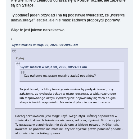
Nie wiem, ile przetargów ogłasza się w Polsce rocznie, ale zapewne
są ich tysiące.
Ty podałeś jeden przykład i na tej podstawie twierdzisz, że „
wszelka
administracja
” jest zła, ale nie masz żadnych propozycji poprawy.
Więc to jest jałowe narzekactwo.
*
Cytat: maziek w Maja 20, 2026, 09:29:52 am
Cytuj
Cytat: maziek w Maja 09, 2026, 09:24:21 am
Czy państwo ma prawo moralne żądać podatków?
To jest temat, na który teoretycznie można by podyskutować, przy
założeniu, że dyskusja byłaby w miarę rzeczowa, a wizja rozprutego
lub rozpruwanego okrętu cywilizacji nie pojawiałaby się w co drugim
akapicie twoich wypowiedzi. Na razie chyba nie ma na to szans.
Raczej oczekiwałem, jeśli mogę użyć Twego stylu, krótkiej odpowiedzi w
żołnierskich słowach tak-nie - a nie zaraz, od razu, dyskusji. To znaczy jak
Ty uważasz w przedmiocie, nie dociekam, z jakiego powodu. Krótko: tak,
uważam, że państwo ma moralne, czy też etyczne prawo pobierać podatki -
albo: nie, nie ma takiego prawa.