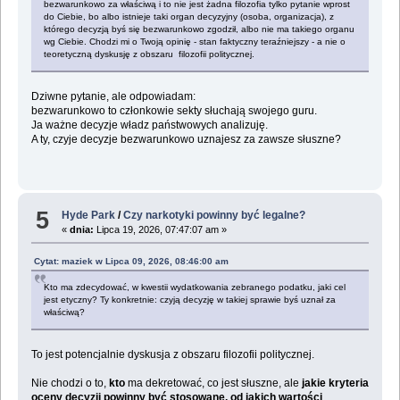
bezwarunkowo za właściwą i to nie jest żadna filozofia tylko pytanie wprost
do Ciebie, bo albo istnieje taki organ decyzyjny (osoba, organizacja), z
którego decyzją byś się bezwarunkowo zgodził, albo nie ma takiego organu
wg Ciebie. Chodzi mi o Twoją opinię - stan faktyczny teraźniejszy - a nie o
teoretyczną dyskusję z obszaru filozofii politycznej.
Dziwne pytanie, ale odpowiadam:
bezwarunkowo to członkowie sekty słuchają swojego guru.
Ja ważne decyzje władz państwowych analizuję.
A ty, czyje decyzje bezwarunkowo uznajesz za zawsze słuszne?
5
Hyde Park
/
Czy narkotyki powinny być legalne?
«
dnia:
Lipca 19, 2026, 07:47:07 am »
Cytat: maziek w Lipca 09, 2026, 08:46:00 am
Kto ma zdecydować, w kwestii wydatkowania zebranego podatku, jaki cel
jest etyczny? Ty konkretnie: czyją decyzję w takiej sprawie byś uznał za
właściwą?
To jest potencjalnie dyskusja z obszaru filozofii politycznej.
Nie chodzi o to,
kto
ma dekretować, co jest słuszne, ale
jakie kryteria
oceny decyzji powinny być stosowane, od jakich wartości