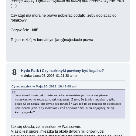
dostają więcej. Ogromne wydatki na naszą obronność to 4 proc. PKB.
(…)
Czy rząd ma moralne prawo pobierać podatki, żeby dopłacać do
rolników?
Oczywiście -
NIE
.
To jest rozbój w formalnym [anty]majestacie prawa.
8
Hyde Park
/
Czy narkotyki powinny być legalne?
«
dnia:
Lipca 08, 2026, 01:21:30 am »
Cytat: maziek w Maja 20, 2026, 10:49:08 am
Jeśli świadomość jak działa wszelka administracja równa się jałowe
narzekactwo to możesz to tak nazywać. Z tym, że ja nie narzekam, tylko
pisze Ci co sądzę, bo chyba się pytałeś? Czy też to co piszesz to deklaracje
i nie oczekujesz, aby ktokolwiek coś odpowiedział, a co najwyżej, że się
każdy zgodzi?
Tak się składa, że mieszkam w Warszawie.
Miasto jest spore, mieszka tu około dwóch milionów ludzi.