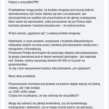
Pytasz o wszystkie
??!!
Przykładowo mogę podać, że kodeks drogowy jest raczej dobrze
skonstruowany, być może dałoby się tam coś poprawić, ale
(przynajmniej na szybko) nie przychodzą mi do głowy rozwiązania,
które warto by wprowadzić, żeby poruszanie się po Polsce było
bardziej sprawne i bardziej bezpieczne - i to jednocześnie.
W tym sensie „
zgadzam się
” z ustawą kodeks drogowy.
Natomiast, o czym pisałem, wyrywanie z budżetu kilkudziesięciu
miliardów złotych rocznie przez rolników jest absolutnie nieetyczne i
niezgodne z Konstytucją.
Ponieważ Polska jest krajem do pewnego stopnia skorumpowanym,
ta grupa zawodowa jest w stanie wyrywać pieniądze - jak napisała
red. Solska, rolnicy wyrywają średnio 60 000 zł rocznie na
gospodarstwo.
Ja się z tym wyrywaniem bardzo zdecydowanie „
nie zgadzam
”.
Masz dwa przykłady.
Finansowanie rolnictwa jest prawie na pewno objęte więcej niż jedną
ustawą, ale i tak zostaje
ca 1595-1695 ustaw.
Chyba nie oczekujesz, że się odniosę do wszystkich?
Mogę się odnieść do jakiejś konkretnej, czy do konkretnego
rozwiązania i stwierdzić, czy w mojej ocenie jest to, po pierwsze,