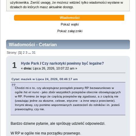
użytkownika. Zwróć uwagę, że możesz widzieć tylko wiadomości wysłane w
działach do których masz aktualnie dostęp.
Wiadomości
Pokaż wątki
Pokaż załączniki
Wiadomości - Cetarian
Strony: [
1
]
2
3
...
31
1
Hyde Park
/
Czy narkotyki powinny być legalne?
«
dnia:
Lipca 26, 2026, 10:07:22 am »
Cytat: maziek w Lipca 24, 2026, 08:46:17 am
Chodzi mi o to, czy akceptujesz porządek prawny RP bezwarunkowo w
ogóle
hic et nunc
- jako zbiór wszystkich przepisów obecnie obowiązujących
w RP. Pomimo że tego że częścią przepisów się zgadzasz, a z częścią nie
(uważając jedne za słuszne, celowe, etyczne - a inne wręcz przeciwnie).
Innymi słowy, czy pomimo wspomnianych zastrzeżeń do rolników i in. jesteś
praworządny, czy nie.
Bardzo dziwne pytanie, ale spróbuję udzielić odpowiedzi.
W RP w ogóle nie ma porządku prawnego.