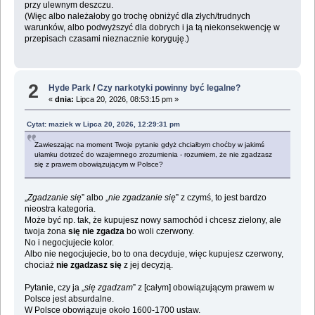
przy ulewnym deszczu.
(Więc albo należałoby go trochę obniżyć dla złych/trudnych
warunków, albo podwyższyć dla dobrych i ja tą niekonsekwencję w
przepisach czasami nieznacznie koryguję.)
2
Hyde Park
/
Czy narkotyki powinny być legalne?
«
dnia:
Lipca 20, 2026, 08:53:15 pm »
Cytat: maziek w Lipca 20, 2026, 12:29:31 pm
Zawieszając na moment Twoje pytanie gdyż chciałbym choćby w jakimś
ułamku dotrzeć do wzajemnego zrozumienia - rozumiem, że nie zgadzasz
się z prawem obowiązującym w Polsce?
„
Zgadzanie się
” albo „
nie zgadzanie się
” z czymś, to jest bardzo
nieostra kategoria.
Może być np. tak, że kupujesz nowy samochód i chcesz zielony, ale
twoja żona
się nie zgadza
bo woli czerwony.
No i negocjujecie kolor.
Albo nie negocjujecie, bo to ona decyduje, więc kupujesz czerwony,
chociaż
nie zgadzasz się
z jej decyzją.
Pytanie, czy ja „
się zgadzam
” z [całym] obowiązującym prawem w
Polsce jest absurdalne.
W Polsce obowiązuje około 1600-1700 ustaw.