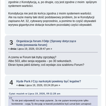
zgodnie z Konstytucją, a, po drugie, czy jest zgodne z moim spójnym
systemem wartości.
Konstytucja nie jest do końca zgodna z moim systemem wartości.
Ale na razie mamy taki dość podstawowy problem, że w Konstytucji
zapisano Art. 32, cytowany poprzednio, a pomimo to część obywateli
wyrywa gigantyczne dotacje kosztem pozostałej części obywateli.
3
Organizacja forum
/
Odp: [Sprawy dotyczące
funkcjonowania forum]
«
dnia:
Lipca 19, 2026, 03:28:47 pm »
A czemu w Forum tak tryby zgrzytają?
Albo 503, albo sesja wygasła – po 30 sekundach.
Ekran bywa jakiś dziwny, coś wystaje zza szablonu Forum?
4
Hyde Park
/
Czy narkotyki powinny być legalne?
«
dnia:
Lipca 19, 2026, 03:24:28 pm »
Cytat: maziek w Lipca 19, 2026, 09:11:28 am
To nie jest odpowiedź na moje pytanie. Ja nie pytam teoretycznie tylko
konkretnie - czyją Ty decyzję w kwestii podatków byś uznał (lub uznajesz)