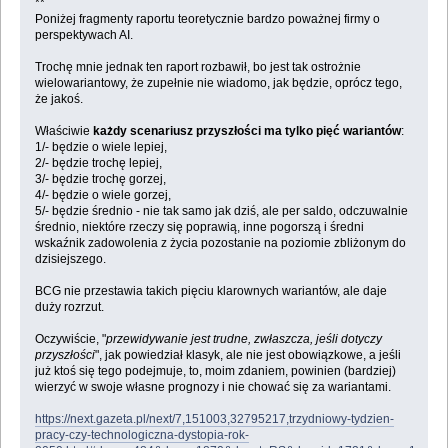
**
Poniżej fragmenty raportu teoretycznie bardzo poważnej firmy o
perspektywach AI.
Trochę mnie jednak ten raport rozbawił, bo jest tak ostrożnie
wielowariantowy, że zupełnie nie wiadomo, jak będzie, oprócz tego,
że jakoś.
Właściwie
każdy scenariusz przyszłości ma tylko pięć wariantów
:
1/- będzie o wiele lepiej,
2/- będzie trochę lepiej,
3/- będzie trochę gorzej,
4/- będzie o wiele gorzej,
5/- będzie średnio - nie tak samo jak dziś, ale per saldo, odczuwalnie
średnio, niektóre rzeczy się poprawią, inne pogorszą i średni
wskaźnik zadowolenia z życia pozostanie na poziomie zbliżonym do
dzisiejszego.
BCG nie przestawia takich pięciu klarownych wariantów, ale daje
duży rozrzut.
Oczywiście, "
przewidywanie jest trudne, zwłaszcza, jeśli dotyczy
przyszłości
", jak powiedział klasyk, ale nie jest obowiązkowe, a jeśli
już ktoś się tego podejmuje, to, moim zdaniem, powinien (bardziej)
wierzyć w swoje własne prognozy i nie chować się za wariantami.
https://next.gazeta.pl/next/7,151003,32795217,trzydniowy-tydzien-
pracy-czy-technologiczna-dystopia-rok-