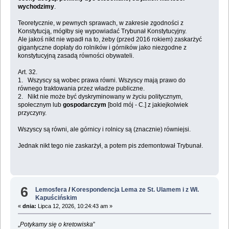
wychodzimy
.
Teoretycznie, w pewnych sprawach, w zakresie zgodności z
Konstytucją, mógłby się wypowiadać Trybunał Konstytucyjny.
Ale jakoś nikt nie wpadł na to, żeby (przed 2016 rokiem) zaskarżyć
gigantyczne dopłaty do rolników i górników jako niezgodne z
konstytucyjną zasadą równości obywateli.
Art. 32.
1. Wszyscy są wobec prawa równi. Wszyscy mają prawo do
równego traktowania przez władze publiczne.
2. Nikt nie może być dyskryminowany w życiu politycznym,
społecznym lub
gospodarczym
[bold mój - C.] z jakiejkolwiek
przyczyny.
Wszyscy są równi, ale górnicy i rolnicy są (znacznie) równiejsi.
Jednak nikt tego nie zaskarżył, a potem pis zdemontował Trybunał.
6
Lemosfera
/
Korespondencja Lema ze St. Ulamem i z Wł.
Kapuścińskim
«
dnia:
Lipca 12, 2026, 10:24:43 am »
„
Potykamy się o kretowiska
”