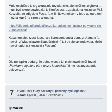
Mnie osobiście to się akurat nie przydarzyło, ale myśl jest głęboka …
musi być, skoro powiedział to Konfucjusz, a zapisał, na koszulce, W.Z.
Koszulki, ze zdjęciem Fucia, (a w limitowanej serii z jego autografem),
można kupić na stronie allegoria.
https://allegoria.pl/produkt/koszulka-unisex-konfucjusz-potykamy-sie-
o-kretowiska/
Kasa non olet, rzecz jasna, ale korespondencja Lema z Ulamem (a
nawet i z Władysławem Kapuścińskim) też by się sprzedawała. Może
nawet lepiej niż koszulki z Fuciem?
*
Dla porządku dodaję, że pełna wersja tej platynowej myśli brzmi
„
Potykamy się nie o góry, lecz o kretowiska
” (i nie jest przesadnie
odkrywcza).
7
Hyde Park
/
Czy narkotyki powinny być legalne?
«
dnia:
Lipca 09, 2026, 12:07:42 am »
@
maziek