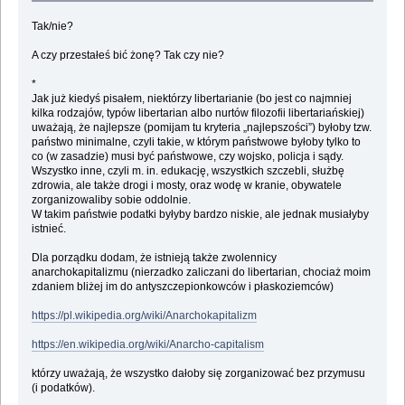
Tak/nie?
A czy przestałeś bić żonę? Tak czy nie?
*
Jak już kiedyś pisałem, niektórzy libertarianie (bo jest co najmniej
kilka rodzajów, typów libertarian albo nurtów filozofii libertariańskiej)
uważają, że najlepsze (pomijam tu kryteria „najlepszości”) byłoby tzw.
państwo minimalne, czyli takie, w którym państwowe byłoby tylko to
co (w zasadzie) musi być państwowe, czy wojsko, policja i sądy.
Wszystko inne, czyli m. in. edukację, wszystkich szczebli, służbę
zdrowia, ale także drogi i mosty, oraz wodę w kranie, obywatele
zorganizowaliby sobie oddolnie.
W takim państwie podatki byłyby bardzo niskie, ale jednak musiałyby
istnieć.
Dla porządku dodam, że istnieją także zwolennicy
anarchokapitalizmu (nierzadko zaliczani do libertarian, chociaż moim
zdaniem bliżej im do antyszczepionkowców i płaskoziemców)
https://pl.wikipedia.org/wiki/Anarchokapitalizm
https://en.wikipedia.org/wiki/Anarcho-capitalism
którzy uważają, że wszystko dałoby się zorganizować bez przymusu
(i podatków).