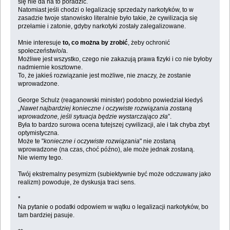
się nie da na to poradzić.
Natomiast jeśli chodzi o legalizację sprzedaży narkotyków, to w
zasadzie twoje stanowisko literalnie było takie, że cywilizacja się
przełamie i zatonie, gdyby narkotyki zostały zalegalizowane.
Mnie interesuje
to, co można by zrobić
, żeby ochronić
społeczeństw/o/a.
Możliwe jest wszystko, czego nie zakazują prawa fizyki i co nie byłoby
nadmiernie kosztowne.
To, że jakieś rozwiązanie jest możliwe, nie znaczy, że zostanie
wprowadzone.
George Schulz (reaganowski minister) podobno powiedział kiedyś
„
Nawet najbardziej konieczne i oczywiste rozwiązania zostaną
wprowadzone, jeśli sytuacja będzie wystarczająco zła
”.
Była to bardzo surowa ocena tutejszej cywilizacji, ale i tak chyba zbyt
optymistyczna.
Może te "
konieczne i oczywiste rozwiązania
" nie zostaną
wprowadzone (na czas, choć późno), ale może jednak zostaną.
Nie wiemy tego.
Twój ekstremalny pesymizm (subiektywnie być może odczuwany jako
realizm) powoduje, że dyskusja traci sens.
*
Na pytanie o podatki odpowiem w wątku o legalizacji narkotyków, bo
tam bardziej pasuje.