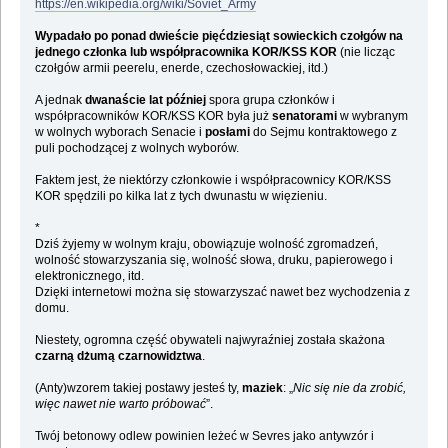
https://en.wikipedia.org/wiki/Soviet_Army
Wypadało po ponad dwieście pięćdziesiąt sowieckich czołgów na
jednego członka lub współpracownika KOR/KSS KOR
(nie licząc
czołgów armii peerelu, enerde, czechosłowackiej, itd.)
A jednak
dwanaście lat później
spora grupa członków i
współpracowników KOR/KSS KOR była już
senatorami
w wybranym
w wolnych wyborach Senacie i
posłami
do Sejmu kontraktowego z
puli pochodzącej z wolnych wyborów.
Faktem jest, że niektórzy członkowie i współpracownicy KOR/KSS
KOR spędzili po kilka lat z tych dwunastu w więzieniu.
*
Dziś żyjemy w wolnym kraju, obowiązuje wolność zgromadzeń,
wolność stowarzyszania się, wolność słowa, druku, papierowego i
elektronicznego, itd.
Dzięki internetowi można się stowarzyszać nawet bez wychodzenia z
domu.
Niestety, ogromna część obywateli najwyraźniej została skażona
czarną dżumą czarnowidztwa
.
(Anty)wzorem takiej postawy jesteś ty,
maziek
: „
Nic się nie da zrobić,
więc nawet nie warto próbować
”.
Twój betonowy odlew powinien leżeć w Sevres jako antywzór i