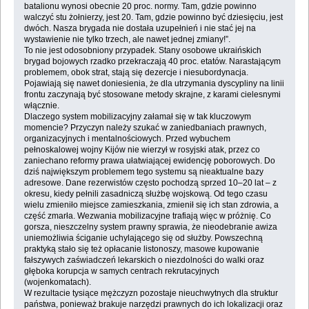
batalionu wynosi obecnie 20 proc. normy. Tam, gdzie powinno
walczyć stu żołnierzy, jest 20. Tam, gdzie powinno być dziesięciu, jest
dwóch. Nasza brygada nie dostała uzupełnień i nie stać jej na
wystawienie nie tylko trzech, ale nawet jednej zmiany!”.
To nie jest odosobniony przypadek. Stany osobowe ukraińskich
brygad bojowych rzadko przekraczają 40 proc. etatów. Narastającym
problemem, obok strat, stają się dezercje i niesubordynacja.
Pojawiają się nawet doniesienia, że dla utrzymania dyscypliny na linii
frontu zaczynają być stosowane metody skrajne, z karami cielesnymi
włącznie.
Dlaczego system mobilizacyjny załamał się w tak kluczowym
momencie? Przyczyn należy szukać w zaniedbaniach prawnych,
organizacyjnych i mentalnościowych. Przed wybuchem
pełnoskalowej wojny Kijów nie wierzył w rosyjski atak, przez co
zaniechano reformy prawa ułatwiającej ewidencję poborowych. Do
dziś największym problemem tego systemu są nieaktualne bazy
adresowe. Dane rezerwistów często pochodzą sprzed 10–20 lat – z
okresu, kiedy pełnili zasadniczą służbę wojskową. Od tego czasu
wielu zmieniło miejsce zamieszkania, zmienił się ich stan zdrowia, a
część zmarła. Wezwania mobilizacyjne trafiają więc w próżnię. Co
gorsza, nieszczelny system prawny sprawia, że nieodebranie awiza
uniemożliwia ściganie uchylającego się od służby. Powszechną
praktyką stało się też opłacanie listonoszy, masowe kupowanie
fałszywych zaświadczeń lekarskich o niezdolności do walki oraz
głęboka korupcja w samych centrach rekrutacyjnych
(wojenkomatach).
W rezultacie tysiące mężczyzn pozostaje nieuchwytnych dla struktur
państwa, ponieważ brakuje narzędzi prawnych do ich lokalizacji oraz