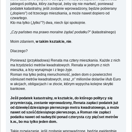
jakiegoś polityka, który zachęcał, żeby się nie martwić, ponieważ
podatek katastralny, jeśli zostanie wprowadzony, będzie pobierany
(„dopiero”) od trzeciego mieszkania, a może nawet dopiero od
czwartego.
Kto ma tylko („tylko”?) dwa, niech śpi spokojnie.
„
Czy państwo ma prawo moralne żądać podatku?
” (katastralnego)
Moim zdaniem,
w takim kształcie, nie
.
Dlaczego?
Ponieważ (przykładowa) Renata ma cztery mieszkania. Każde z nich
ma trzydzieści metrów kwadratowych. Renata w jednym z nich
mieszka, a trzy wynajmuje i z tego żyje.
Roman ma tylko jedną nieruchomość, jeden dom o powierzchni
ośmiuset metrów kwadratowych, oraz „n” milionów dolarów i/lub Euro
w akcjach, obligacjach i w złocie, którym wypycha kolejne skrytki
bankowe.
Jeśli podatek katastralny, w kształcie, do którego politycy się
przymierzają, zostanie wprowadzony, Renata zapłaci podatek już
od dziewięćdziesiątego pierwszego metra kwadratowego, a może
nawet od sześćdziesiątego pierwszego, a Roman nie zapłaci
podatku nawet od nadwyżki ponad czterysta czy pięćset metrów
k.w., bo ma tylko jeden dom.
Takie rozwiązanie, jeśli zostanie wprowadzone, będzie ewidentnie