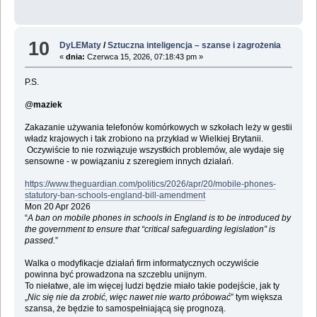
10
DyLEMaty
/
Sztuczna inteligencja – szanse i zagrożenia
«
dnia:
Czerwca 15, 2026, 07:18:43 pm »
P.S.
@
maziek
Zakazanie używania telefonów komórkowych w szkołach leży w gestii
władz krajowych i tak zrobiono na przykład w Wielkiej Brytanii.
Oczywiście to nie rozwiązuje wszystkich problemów, ale wydaje się
sensowne - w powiązaniu z szeregiem innych działań.
https://www.theguardian.com/politics/2026/apr/20/mobile-phones-
statutory-ban-schools-england-bill-amendment
Mon 20 Apr 2026
“
A ban on mobile phones in schools in England is to be introduced by
the government to ensure that “critical safeguarding legislation” is
passed.
”
Walka o modyfikacje działań firm informatycznych oczywiście
powinna być prowadzona na szczeblu unijnym.
To niełatwe, ale im więcej ludzi będzie miało takie podejście, jak ty
„
Nic się nie da zrobić, więc nawet nie warto próbować
” tym większa
szansa, że będzie to samospełniającą się prognozą.