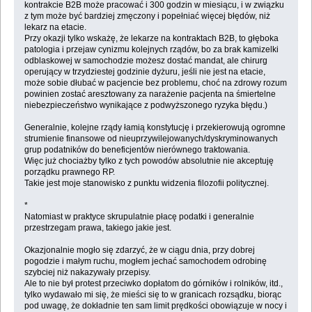
kontrakcie B2B może pracować i 300 godzin w miesiącu, i w związku
z tym może być bardziej zmęczony i popełniać więcej błędów, niż
lekarz na etacie.
Przy okazji tylko wskażę, że lekarze na kontraktach B2B, to głęboka
patologia i przejaw cynizmu kolejnych rządów, bo za brak kamizelki
odblaskowej w samochodzie możesz dostać mandat, ale chirurg
operujący w trzydziestej godzinie dyżuru, jeśli nie jest na etacie,
może sobie dłubać w pacjencie bez problemu, choć na zdrowy rozum
powinien zostać aresztowany za narażenie pacjenta na śmiertelne
niebezpieczeństwo wynikające z podwyższonego ryzyka błędu.)
Generalnie, kolejne rządy łamią konstytucję i przekierowują ogromne
strumienie finansowe od nieuprzywilejowanych/dyskryminowanych
grup podatników do beneficjentów nierównego traktowania.
Więc już chociażby tylko z tych powodów absolutnie nie akceptuję
porządku prawnego RP.
Takie jest moje stanowisko z punktu widzenia filozofii politycznej.
*
Natomiast w praktyce skrupulatnie płacę podatki i generalnie
przestrzegam prawa, takiego jakie jest.
Okazjonalnie mogło się zdarzyć, że w ciągu dnia, przy dobrej
pogodzie i małym ruchu, mogłem jechać samochodem odrobinę
szybciej niż nakazywały przepisy.
Ale to nie był protest przeciwko dopłatom do górników i rolników, itd.,
tylko wydawało mi się, że mieści się to w granicach rozsądku, biorąc
pod uwagę, że dokładnie ten sam limit prędkości obowiązuje w nocy i