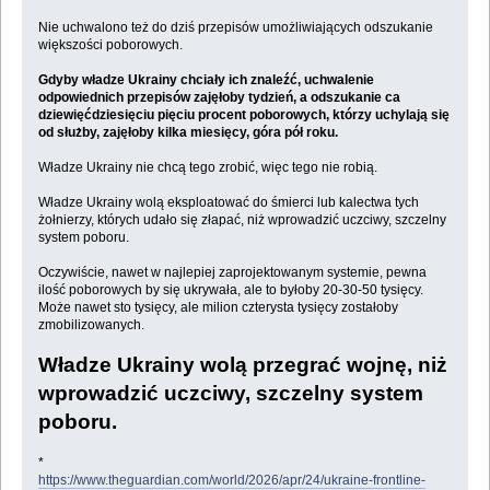
Nie uchwalono też do dziś przepisów umożliwiających odszukanie
większości poborowych.
Gdyby władze Ukrainy chciały ich znaleźć, uchwalenie
odpowiednich przepisów zajęłoby tydzień, a odszukanie ca
dziewięćdziesięciu pięciu procent poborowych, którzy uchylają się
od służby, zajęłoby kilka miesięcy, góra pół roku.
Władze Ukrainy nie chcą tego zrobić, więc tego nie robią.
Władze Ukrainy wolą eksploatować do śmierci lub kalectwa tych
żołnierzy, których udało się złapać, niż wprowadzić uczciwy, szczelny
system poboru.
Oczywiście, nawet w najlepiej zaprojektowanym systemie, pewna
ilość poborowych by się ukrywała, ale to byłoby 20-30-50 tysięcy.
Może nawet sto tysięcy, ale milion czterysta tysięcy zostałoby
zmobilizowanych.
Władze Ukrainy wolą przegrać wojnę, niż
wprowadzić uczciwy, szczelny system
poboru.
*
https://www.theguardian.com/world/2026/apr/24/ukraine-frontline-