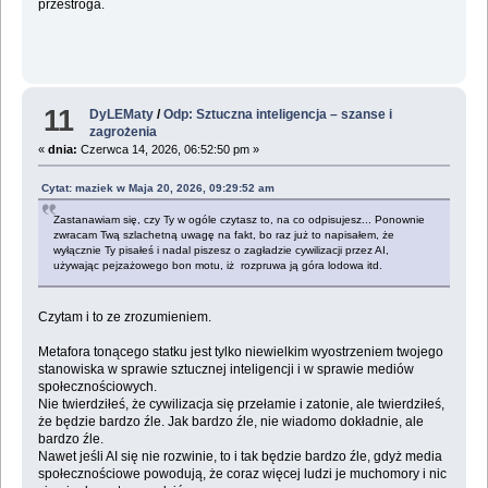
przestroga.
11
DyLEMaty
/
Odp: Sztuczna inteligencja – szanse i
zagrożenia
«
dnia:
Czerwca 14, 2026, 06:52:50 pm »
Cytat: maziek w Maja 20, 2026, 09:29:52 am
Zastanawiam się, czy Ty w ogóle czytasz to, na co odpisujesz... Ponownie
zwracam Twą szlachetną uwagę na fakt, bo raz już to napisałem, że
wyłącznie Ty pisałeś i nadal piszesz o zagładzie cywilizacji przez AI,
używając pejzażowego bon motu, iż rozpruwa ją góra lodowa itd.
Czytam i to ze zrozumieniem.
Metafora tonącego statku jest tylko niewielkim wyostrzeniem twojego
stanowiska w sprawie sztucznej inteligencji i w sprawie mediów
społecznościowych.
Nie twierdziłeś, że cywilizacja się przełamie i zatonie, ale twierdziłeś,
że będzie bardzo źle. Jak bardzo źle, nie wiadomo dokładnie, ale
bardzo źle.
Nawet jeśli AI się nie rozwinie, to i tak będzie bardzo źle, gdyż media
społecznościowe powodują, że coraz więcej ludzi je muchomory i nic