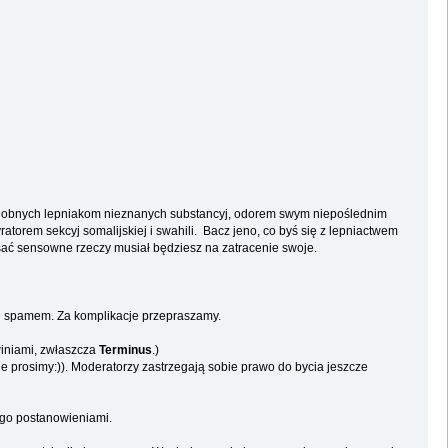
 nadobnych lepniakom nieznanych substancyj, odorem swym niepoślednim
atorem sekcyj somalijskiej i swahili. Bacz jeno, co byś się z lepniactwem
sać sensowne rzeczy musiał będziesz na zatracenie swoje.
ze spamem. Za komplikacje przepraszamy.
winiami, zwłaszcza
Terminus
.)
ie prosimy:)). Moderatorzy zastrzegają sobie prawo do bycia jeszcze
ego postanowieniami.