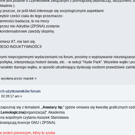
e jest pisanie o czymkolwiek związanym z pornografią (lepniaczą), faszyzmem, f
ładnie.).
szcze, że jeśli ktoś interesuje się socjologicznymi aspektami
wybór cześci ciała do tego przeznaczo-
jemności badacza, to na mocy
rzez nie-Adrytów (ZPSNA) zostanie
kondensatorowe zawżdy stopimy.
umiesz #7, nie łam się.
A JEGO INDUKTYWNOŚCI!
ymi nieprzyjemnymi wydarzeniami na forum, prosimy o wypisywanie niezwiązanych
olityka, interpretacja historii świata, etc. - w sekcji "Hyde Park". Wszelkie wątki i
charakter danego wątku, w sposób utrudniający dyskusję osobom prawdziwie zainte
m wysłana przez maziek
»
ych użytkowników forum
 02:28:17 am »
zapoznaj się z tematami ,,
Awatary itp.
" (gdzie omawia się kwestię graficznych oz
 Lemologiczna
[organizacja]". Akademia
na wspólnym czytaniu ksiażek Stanisława
owiązują licencje GNU i ZPSNA).
ie jesteś pierwszym, który tu szuka