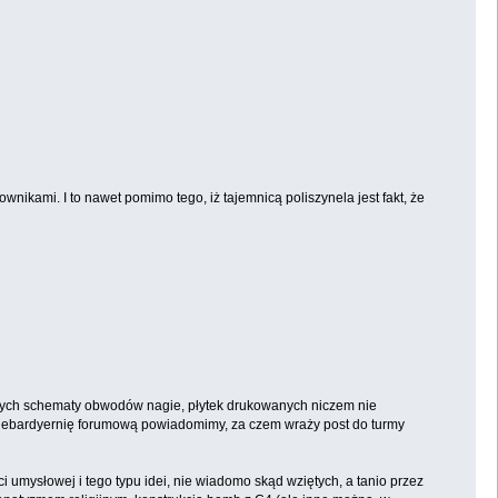
nikami. I to nawet pomimo tego, iż tajemnicą poliszynela jest fakt, że
szych schematy obwodów nagie, płytek drukowanych niczem nie
lebardyernię forumową powiadomimy, za czem wraży post do turmy
 umysłowej i tego typu idei, nie wiadomo skąd wziętych, a tanio przez