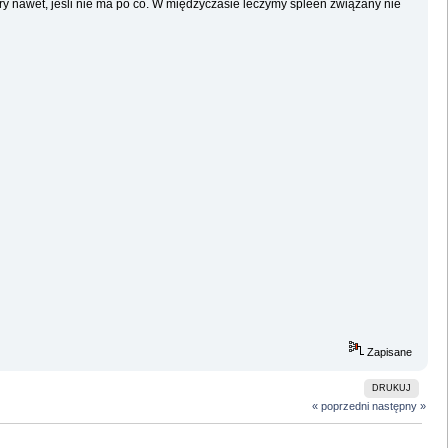
y nawet, jesli nie ma po co. W międzyczasie leczymy spleen związany nie
Zapisane
DRUKUJ
« poprzedni
następny »