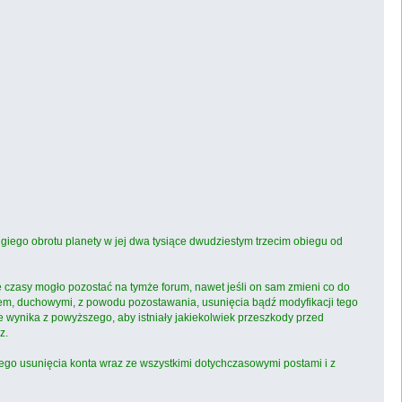
ugiego obrotu planety w jej dwa tysiące dwudziestym trzecim obiegu od
e czasy mogło pozostać na tymże forum, nawet jeśli on sam zmieni co do
kiem, duchowymi, z powodu pozostawania, usunięcia bądź modyfikacji tego
e wynika z powyższego, aby istniały jakiekolwiek przeszkody przed
z.
go usunięcia konta wraz ze wszystkimi dotychczasowymi postami i z