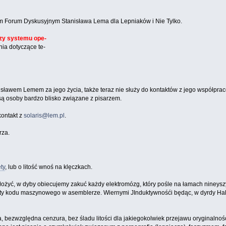
nym Forum Dyskusyjnym Stanisława Lema dla Lepniaków i Nie Tylko.
czy systemu ope-
ia dotyczące te-
isławem Lemem za jego życia, także teraz nie służy do kontaktów z jego współpracow
są osoby bardzo blisko związane z pisarzem.
ontakt z
solaris@lem.pl
.
rza.
ty
, lub o litość wnoś na klęczkach.
łożyć, w dyby obiecujemy zakuć każdy elektromózg, który pośle na łamach niney
nty kodu maszynowego w asemblerze. Wiernymi JInduktywnośći będąc, w dyrdy Ha
 bezwzględna cenzura, bez śladu litości dla jakiegokolwiek przejawu oryginalności