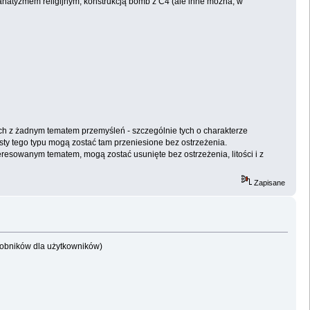
anatyzmem religijnym, konstrukcją bomb z C4 (ale inne można, w
 z żadnym tematem przemyśleń - szczególnie tych o charakterze
 posty tego typu mogą zostać tam przeniesione bez ostrzeżenia.
resowanym tematem, mogą zostać usunięte bez ostrzeżenia, litości i z
Zapisane
dobników dla użytkowników)