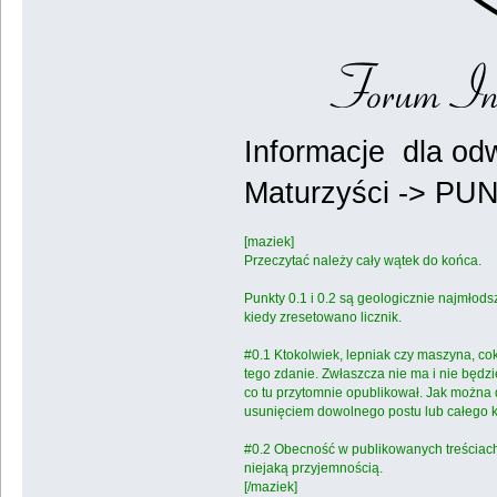
Informacje dla od
Maturzyści -> PU
[maziek]
Przeczytać należy cały wątek do końca.
Punkty 0.1 i 0.2 są geologicznie najmłod
kiedy zresetowano licznik.
#0.1 Ktokolwiek, lepniak czy maszyna, co
tego zdanie. Zwłaszcza nie ma i nie będz
co tu przytomnie opublikował. Jak można 
usunięciem dowolnego postu lub całego kont
#0.2 Obecność w publikowanych treściach
niejaką przyjemnością.
[/maziek]