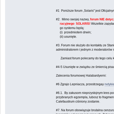
#1 Poniższe forum ,Solaris" jest Oficjal
#2. Mimo swojej nazwy,
forum NIE doty
racyjnego SOLARIS!
Wszelkie zapytan
go systemu będą:
(i) przedmiotem drwin;
(ii) usunięte.
#3. Forum nie służyło do kontaktu ze Stan
administratorem i jednym z moderatorów 
Zamiast forum polecamy do tego celu k
#4-5 Usunięte w związku ze śmiercią pisa
Zalecenia forumowej Halabardyerni:
#6 Zgrajo Lepniacza, przestrzegay
netykie
#6.1. By zakusom nieprzystojnym kres po
przybranych egzempla, lubosz to fragme
Calefaustrum ciśniony zostanie.
#7. Na forum obowiązuje brutalna cenzura,