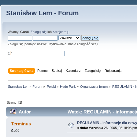
Stanisław Lem - Forum
Witamy,
Gość
.
Zaloguj się
lub
zarejestruj
.
Zaloguj się podając nazwę użytkownika, hasło i długość sesji
Strona główna
Pomoc
Szukaj
Kalendarz
Zaloguj się
Rejestracja
Stanisław Lem - Forum
»
Polski
»
Hyde Park
»
Organizacja forum
»
REGULAMIN - in
Strony: [
1
]
Autor
Wątek: REGULAMIN - informacje
REGULAMIN - informacje dla now
Terminus
«
dnia:
Września 26, 2005, 08:18:03 pm
Gość