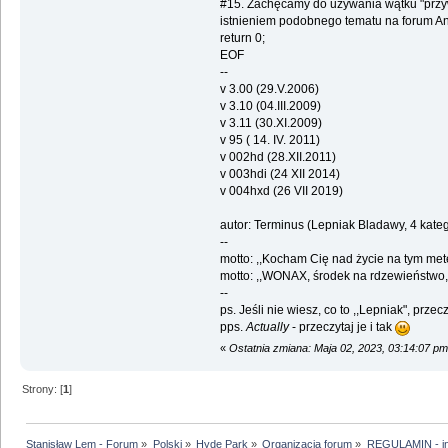
#15. Zachęcamy do używania wątku "przywi
istnieniem podobnego tematu na forum Angi
return 0;
EOF
--
v 3.00 (29.V.2006)
v 3.10 (04.III.2009)
v 3.11 (30.XI.2009)
v 95 ( 14. IV. 2011)
v 002hd (28.XII.2011)
v 003hdi (24 XII 2014)
v 004hxd (26 VII 2019)
autor: Terminus (Lepniak Bladawy, 4 kateg
--
motto: ,,Kocham Cię nad życie na tym met
motto: ,,WONAX, środek na rdzewieństwo, r
--
ps. Jeśli nie wiesz, co to ,,Lepniak", prz
pps.
Actually
- przeczytaj je i tak
«
Ostatnia zmiana: Maja 02, 2023, 03:14:07 p
Strony: [
1
]
Stanisław Lem - Forum
»
Polski
»
Hyde Park
»
Organizacja forum
»
REGULAMIN - in