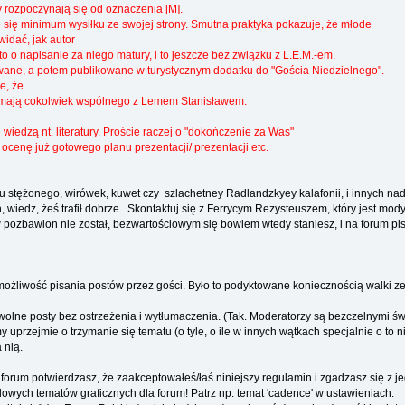
y rozpoczynają się od oznaczenia [M].
 się minimum wysiłku ze swojej strony. Smutna praktyka pokazuje, że młode
widać, jak autor
to o napisanie za niego matury, i to jeszcze bez związku z L.E.M.-em.
e, a potem publikowane w turystycznym dodatku do "Gościa Niedzielnego".
e, że
mają cokolwiek wspólnego z Lemem Stanisławem.
iedzą nt. literatury. Proście raczej o "dokończenie za Was"
ocenę już gotowego planu prezentacji/ prezentacji etc.
ługu stężonego, wirówek, kuwet czy szlachetney Radlandzkyey kalafonii, i innych
iedz, żeś trafił dobrze. Skontaktuj się z Ferrycym Rezysteuszem, który jest modyr
 pozbawion nie został, bezwartościowym się bowiem wtedy staniesz, i na forum pi
 możliwość pisania postów przez gości. Było to podyktowane koniecznością walki 
lne posty bez ostrzeżenia i wytłumaczenia. (Tak. Moderatorzy są bezczelnymi ś
uprzejmie o trzymanie się tematu (o tyle, o ile w innych wątkach specjalnie o to n
 nią.
forum potwierdzasz, że zaakceptowałeś/łaś niniejszy regulamin i zgadzasz się z j
wych tematów graficznych dla forum! Patrz np. temat 'cadence' w ustawieniach.