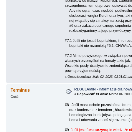
lepniaków od maszyn kupionych. Zabronion
szczególności termojądrowe, opisywać dok
Aby nie ograniczać swobód, podkreślmy je
ekslporacji wnętrz Kurdli oraz tym, jaki 
nej wiązałby się z maksymalizacją przy
#6 oraz zakazu publicznego sepulenia p
rozbuzdyganiony, a jego przywłóczyny 
#7.1 Jeśli nie jesteś Lepniakiem, i nie roz
Lepniaki nie rozumieją #6.1. CHWAŁ
#7.2 Mimo powyższego, w związku z pewn
własnych przemyśleń na tematy takie jak: p
Wszelkie posty, drastycznie zmieniające 
pewną przyjemnością.
«
Ostatnia zmiana: Maja 02, 2023, 03:21:01 p
REGULAMIN - informacje dla now
Terminus
«
Odpowiedź #1 dnia:
Marca 04, 2009,
Gość
#8. Jeśli masz ochotę pozostać na forum, 
oraz koniecznie z tematem ,,
Akademia
Lemologiczna to inicjatywa polegająca 
Lema i udawaniu ze coś się rozumie (ob
#9.
Jeśli jesteś
maturzystą
to wiedz, że n