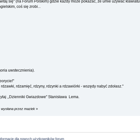
taj się" (na Forum Polskim) gdzie każdy może pokazać, że umie używać klawiatur
elskim, coś się zrobi...
oria uwstecznienia).
eorycie!"
dzawki, rdzamięć, rdzyny, rdzynki a rdzawiórki - wszędy nabyć zdołasz."
eczytaj ,,Dzienniki Gwiazdowe" Stanisława Lema.
m wysłana przez maziek
»
formacje dla nowych użytkowników forum