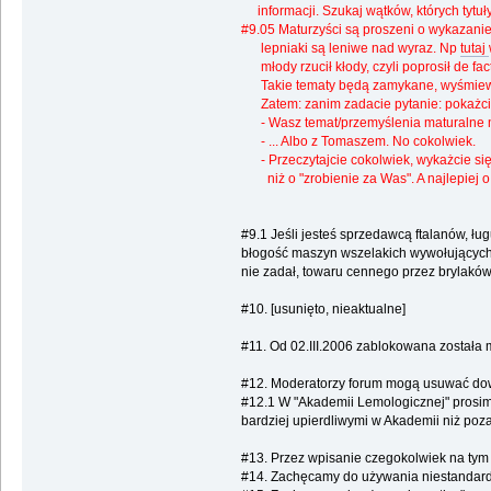
informacji. Szukaj wątków, których tytuł
#9.05 Maturzyści są proszeni o wykazanie
lepniaki są leniwe nad wyraz. Np
tutaj
młody rzucił kłody, czyli poprosił de fac
Takie tematy będą zamykane, wyśmiewan
Zatem: zanim zadacie pytanie: pokażci
- Wasz temat/przemyślenia maturalne 
- ... Albo z Tomaszem. No cokolwiek.
- Przeczytajcie cokolwiek, wykażcie się w
niż o "zrobienie za Was". A najlepiej o 
#9.1 Jeśli jesteś sprzedawcą ftalanów, 
błogość maszyn wszelakich wywołujących, w
nie zadał, towaru cennego przez brylaków
#10. [usunięto, nieaktualne]
#11. Od 02.III.2006 zablokowana została
#12. Moderatorzy forum mogą usuwać dowo
#12.1 W "Akademii Lemologicznej" prosimy 
bardziej upierdliwymi w Akademii niż poza
#13. Przez wpisanie czegokolwiek na tym 
#14. Zachęcamy do używania niestandardo