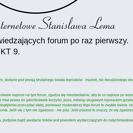
wiedzających forum po raz pierwszy.
NKT 9.
sze, dodane pod presją brutalnego świata lepniaków - maziek, sto dwudziestego dr
kolwiek napisze na tym forum, zgadza się nieodwołalnie, aby to co napisze po wsz
ie miał prawa do jakichkolwiek korzyści, poza, mówiąc plugawym lepniackim języ
dogłębniej przeczytać dalej, ponieważ moderatorzy tego forum to zwykłe świnie, ni
a. Jeśli się z tym nie zgadzasz - nie pisz. Jeśli piszesz to znaczy, że się zgadzas
, podpisie bądź awatarze linków jest powodem wystarczającym do natychmiastowe