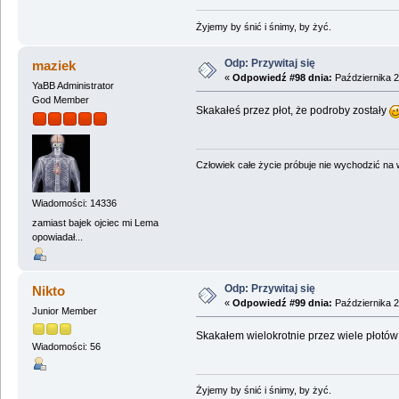
Żyjemy by śnić i śnimy, by żyć.
Odp: Przywitaj się
maziek
«
Odpowiedź #98 dnia:
Października 2
YaBB Administrator
God Member
Skakałeś przez płot, że podroby zostały
Człowiek całe życie próbuje nie wychodzić na wi
Wiadomości: 14336
zamiast bajek ojciec mi Lema
opowiadał...
Odp: Przywitaj się
Nikto
«
Odpowiedź #99 dnia:
Października 2
Junior Member
Skakałem wielokrotnie przez wiele płotów
Wiadomości: 56
Żyjemy by śnić i śnimy, by żyć.