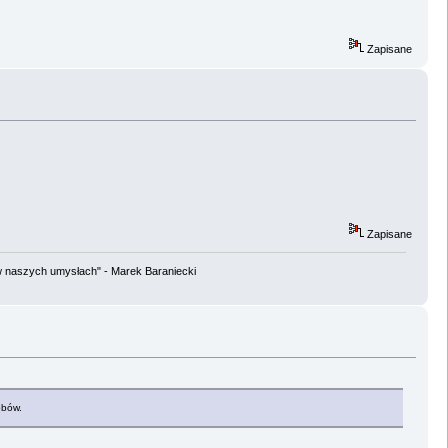
Zapisane
Zapisane
w naszych umysłach" - Marek Baraniecki
obów.