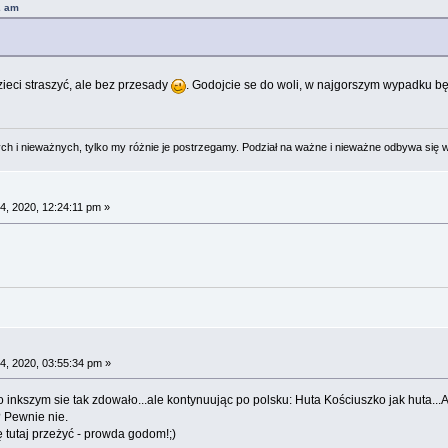
2 am
eci straszyć, ale bez przesady
. Godojcie se do woli, w najgorszym wypadku bę
 i nieważnych, tylko my różnie je postrzegamy. Podział na ważne i nieważne odbywa się 
4, 2020, 12:24:11 pm »
4, 2020, 03:55:34 pm »
o inkszym sie tak zdowało...ale kontynuując po polsku: Huta Kościuszko jak huta...
? Pewnie nie.
 tutaj przeżyć - prowda godom!;)