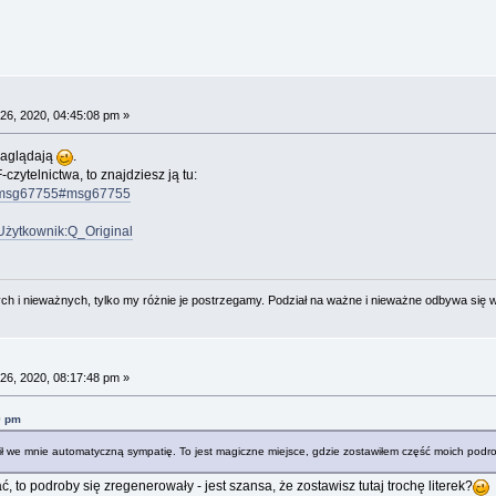
26, 2020, 04:45:08 pm »
 zaglądają
.
czytelnictwa, to znajdziesz ją tu:
99.msg67755#msg67755
Użytkownik:Q_Original
 i nieważnych, tylko my różnie je postrzegamy. Podział na ważne i nieważne odbywa się 
26, 2020, 08:17:48 pm »
9 pm
ził we mnie automatyczną sympatię. To jest magiczne miejsce, gdzie zostawiłem część moich podr
sać, to podroby się zregenerowały - jest szansa, że zostawisz tutaj trochę literek?