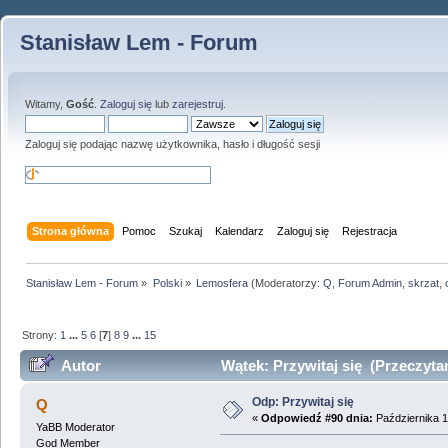
Stanisław Lem - Forum
Witamy,
Gość
.
Zaloguj się
lub
zarejestruj
.
Zaloguj się podając nazwę użytkownika, hasło i długość sesji
Strona główna
Pomoc
Szukaj
Kalendarz
Zaloguj się
Rejestracja
Stanisław Lem - Forum
»
Polski
»
Lemosfera
(Moderatorzy:
Q
,
Forum Admin
,
skrzat
,
Strony:
1
...
5
6
[
7
]
8
9
...
15
Autor
Wątek: Przywitaj się (Przeczyta
Odp: Przywitaj się
Q
«
Odpowiedź #90 dnia:
Października 1
YaBB Moderator
God Member