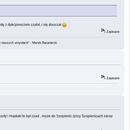
dę z dykcjonorzem czytoł, i się douczał
.
Zapisane
w naszych umysłach" - Marek Baraniecki
Zapisane
Azoty i Hajduki to był czad...może do Szopienic (przy Szopienicach zaraz