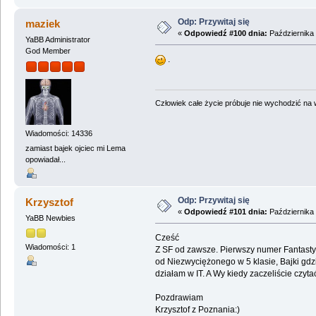
Odp: Przywitaj się
maziek
«
Odpowiedź #100 dnia:
Października 
YaBB Administrator
God Member
.
Człowiek całe życie próbuje nie wychodzić na wi
Wiadomości: 14336
zamiast bajek ojciec mi Lema
opowiadał...
Odp: Przywitaj się
Krzysztof
«
Odpowiedź #101 dnia:
Października 
YaBB Newbies
Cześć
Wiadomości: 1
Z SF od zawsze. Pierwszy numer Fantasty
od Niezwyciężonego w 5 klasie, Bajki gdzi
działam w IT. A Wy kiedy zaczeliście cz
Pozdrawiam
Krzysztof z Poznania:)