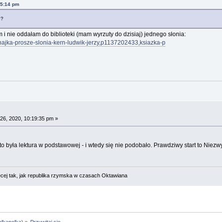
05:14 pm
o?
 i nie oddałam do biblioteki (mam wyrzuty do dzisiaj) jednego słonia:
najka-prosze-slonia-kern-ludwik-jerzy,p1137202433,ksiazka-p
26, 2020, 10:19:35 pm »
to była lektura w podstawowej - i wtedy się nie podobało. Prawdziwy start to Niez
cej tak, jak republika rzymska w czasach Oktawiana