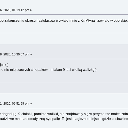
6, 2020, 01:19:12 pm »
po zakończeniu okresu nastolactwa wywiało mnie z Kr. Młyna i zawiało w opolskie.
8, 2020, 10:30:57 pm »
jcok;)
no nie miejscowych chłopaków - miałam 9 lat i wielką walizkę;)
1, 2020, 08:51:39 pm »
 dogaduję. 9-ciolatki, pomimo walizki, nie znajdowały się w perymetrze moich zai
wzbudził we mnie automatyczną sympatię. To jest magiczne miejsce, gdzie zostawił