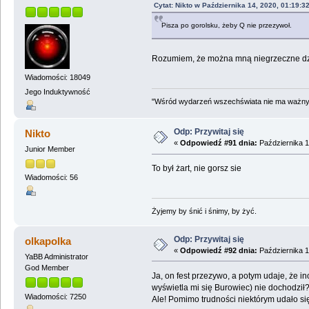
Cytat: Nikto w Października 14, 2020, 01:19:3
Pisza po gorolsku, żeby Q nie przezywoł.
Rozumiem, że można mną niegrzeczne dzi
Wiadomości: 18049
Jego Induktywność
"Wśród wydarzeń wszechświata nie ma ważnych
Odp: Przywitaj się
Nikto
«
Odpowiedź #91 dnia:
Października 1
Junior Member
To był żart, nie gorsz sie
Wiadomości: 56
Żyjemy by śnić i śnimy, by żyć.
Odp: Przywitaj się
olkapolka
«
Odpowiedź #92 dnia:
Października 1
YaBB Administrator
God Member
Ja, on fest przezywo, a potym udaje, że in
wyświetla mi się Burowiec) nie dochodził
Wiadomości: 7250
Ale! Pomimo trudności niektórym udało się