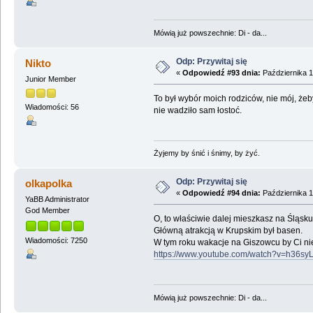
Mówią już powszechnie: Di - da...
Odp: Przywitaj się
Nikto
«
Odpowiedź #93 dnia:
Października 1
Junior Member
To był wybór moich rodziców, nie mój, że
Wiadomości: 56
nie wadziło sam łostoć.
Żyjemy by śnić i śnimy, by żyć.
Odp: Przywitaj się
olkapolka
«
Odpowiedź #94 dnia:
Października 1
YaBB Administrator
God Member
O, to właściwie dalej mieszkasz na Śląsku 
Główną atrakcją w Krupskim był basen.
Wiadomości: 7250
W tym roku wakacje na Giszowcu by Ci nie 
https://www.youtube.com/watch?v=h36sy
Mówią już powszechnie: Di - da...