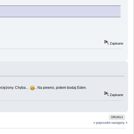
Zapisane
wyciężony. Chyba...
.. Na pewno, potem bodaj Eden.
Zapisane
DRUKUJ
« poprzedni
następny »