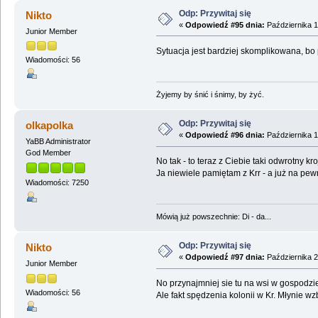
Odp: Przywitaj się
Nikto
«
Odpowiedź #95 dnia:
Października 1
Junior Member
Sytuacja jest bardziej skomplikowana, bo 
Wiadomości: 56
Żyjemy by śnić i śnimy, by żyć.
Odp: Przywitaj się
olkapolka
«
Odpowiedź #96 dnia:
Października 1
YaBB Administrator
God Member
No tak - to teraz z Ciebie taki odwrotny kro
Ja niewiele pamiętam z Krr - a już na pew
Wiadomości: 7250
Mówią już powszechnie: Di - da...
Odp: Przywitaj się
Nikto
«
Odpowiedź #97 dnia:
Października 2
Junior Member
No przynajmniej sie tu na wsi w gospodzie
Wiadomości: 56
Ale fakt spędzenia kolonii w Kr. Młynie 