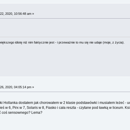
22, 2020, 10:56:48 am »
ększego idiotę niż nim faktycznie jest - i przeważnie to mu się nie udaje (moje, z życia).
26, 2020, 04:05:14 pm »
ki Hollanka dostałem jak chorowałem w 2 klasie podstawówki i musiałem leżeć - u
eś w 6, Pirx w 7, Solaris w 8, Fiasko i cała reszta - czytane pod ławką w liceum. 
ytać coś sensownego? Lema?