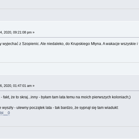
4, 2020, 09:21:08 pm »
by wyjechać z Szopienic. Ale niedaleko, do Krupskiego Młyna. A wakacje wszyskie 
6, 2020, 01:47:01 am »
- fakt, że to skraj...inny - byłam tam lata temu na moich pierwszych koloniach;)
wyszły - ulewny początek lata - tak bardzo, że sypnął się tam wiadukt:
Lbl__0