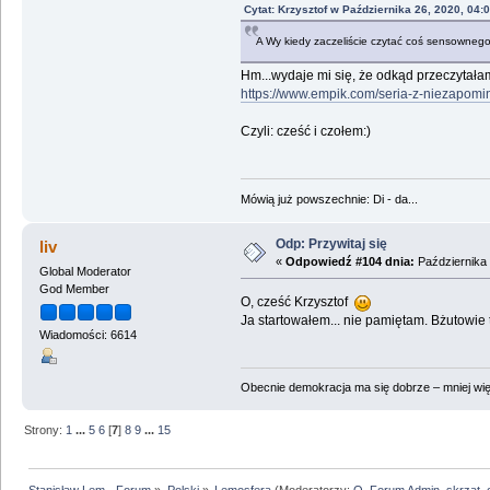
Cytat: Krzysztof w Października 26, 2020, 04:
A Wy kiedy zaczeliście czytać coś sensowneg
Hm...wydaje mi się, że odkąd przeczytałam
https://www.empik.com/seria-z-niezapomi
Czyli: cześć i czołem:)
Mówią już powszechnie: Di - da...
Odp: Przywitaj się
liv
«
Odpowiedź #104 dnia:
Października 
Global Moderator
God Member
O, cześć Krzysztof
Ja startowałem... nie pamiętam. Bżutowie 
Wiadomości: 6614
Obecnie demokracja ma się dobrze – mniej wię
Strony:
1
...
5
6
[
7
]
8
9
...
15