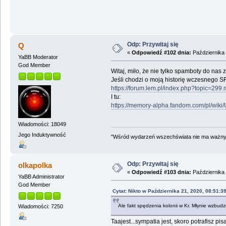
Odp: Przywitaj się
Q
«
Odpowiedź #102 dnia:
Października 
YaBB Moderator
God Member
Witaj, miło, że nie tylko spamboty do nas
Jeśli chodzi o moją historię wczesnego SF-
https://forum.lem.pl/index.php?topic=2
I tu:
https://memory-alpha.fandom.com/pl/wiki/
Wiadomości: 18049
Jego Induktywność
"Wśród wydarzeń wszechświata nie ma ważnych
Odp: Przywitaj się
olkapolka
«
Odpowiedź #103 dnia:
Października 
YaBB Administrator
God Member
Cytat: Nikto w Października 21, 2020, 08:51:3
Ale fakt spędzenia kolonii w Kr. Młynie wzbud
Wiadomości: 7250
Taajest...sympatia jest, skoro potrafisz pi