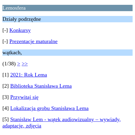
Lemosfera
Działy podrzędne
[-]
Konkursy
[-]
Prezentacje maturalne
wątkach,
(1/38)
>
>>
[1]
2021: Rok Lema
[2]
Biblioteka Stanisława Lema
[3]
Przywitaj się
[4]
Lokalizacja grobu Stanisława Lema
[5]
Stanisław Lem - wątek audiowizualny – wywiady,
adaptacje, zdjęcia