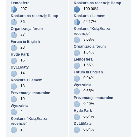
Lemosfera
Konkurs na recenzję II etap
207
100.00%
Konkurs na recenzję II etap
Konkurs z Lemem
36
54.17%
Organizacja forum
Konkurs "Książka za
recenzję"
27
3.08%
Forum in English
Organizacja forum
23
1.64%
Hyde Park
Lemosfera
16
1.55%
DyLEMaty
Forum in English
14
0.94%
Konkurs z Lemem
Wyszalnia
13
0.55%
Prezentacje maturalne
Prezentacje maturalne
10
0.49%
Wyszalnia
Hyde Park
4
0.04%
Konkurs "Książka za
recenzję"
DyLEMaty
2
0.04%