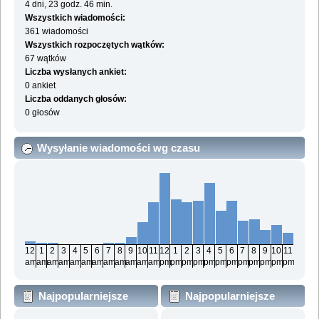
4 dni, 23 godz. 46 min.
Wszystkich wiadomości:
361 wiadomości
Wszystkich rozpoczętych wątków:
67 wątków
Liczba wysłanych ankiet:
0 ankiet
Liczba oddanych głosów:
0 głosów
Wysyłanie wiadomości wg czasu
12
1
2
3
4
5
6
7
8
9
10
11
12
1
2
3
4
5
6
7
8
9
10
11
am
am
am
am
am
am
am
am
am
am
am
am
pm
pm
pm
pm
pm
pm
pm
pm
pm
pm
pm
pm
Najpopularniejsze
Najpopularniejsze
działy wg wiadomości
działy wg aktywności