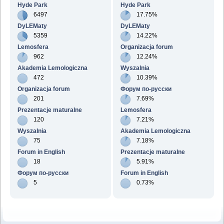
Hyde Park
Hyde Park
6497
17.75%
DyLEMaty
DyLEMaty
5359
14.22%
Lemosfera
Organizacja forum
962
12.24%
Akademia Lemologiczna
Wyszalnia
472
10.39%
Organizacja forum
Форум по-русски
201
7.69%
Prezentacje maturalne
Lemosfera
120
7.21%
Wyszalnia
Akademia Lemologiczna
75
7.18%
Forum in English
Prezentacje maturalne
18
5.91%
Форум по-русски
Forum in English
5
0.73%