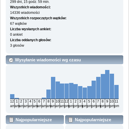
299 dni, 15 godz. 59 min.
Wszystkich wiadomości:
14336 wiadomości
Wszystkich rozpoczętych wątków:
67 wątków
Liczba wysłanych ankiet:
0 ankiet
Liczba oddanych głosów:
3 głosów
Wysyłanie wiadomości wg czasu
12
1
2
3
4
5
6
7
8
9
10
11
12
1
2
3
4
5
6
7
8
9
10
11
am
am
am
am
am
am
am
am
am
am
am
am
pm
pm
pm
pm
pm
pm
pm
pm
pm
pm
pm
pm
Najpopularniejsze
Najpopularniejsze
działy wg wiadomości
działy wg aktywności