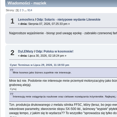
Wiadomości - maziek
Strony: [
1
]
2
3
...
914
1
Lemosfera
/
Odp: Solaris - nietypowe wydanie Litewskie
«
dnia:
Sierpnia 07, 2026, 07:25:33 pm »
Najprostsze wyjaśnienie - biorąc pod uwagę epokę - zabrakło czerwonej f
2
DyLEMaty
/
Odp: Polska w kosmosie!
«
dnia:
Lipca 30, 2026, 02:18:24 pm »
Cytat: Terminus w Lipca 29, 2026, 11:18:53 pm
Mnie kosmos jako biznes zupełnie nie interesuje.
Mnie też nie. Podobnie nie interesuje mnie przemysł motoryzacyjny jako bizn
grabową aleją).
Cytuj
Interesują mnie osiągnięcia naukowe oraz ciekawe rozwiązania inżynierskie. Najlepiej
Tzn. produkcja drukowanego z metalu silnika FFSC, który (teraz, bo jego e
rekordowe parametry, stworzenie stopu SX-500 itd., taśmowy "wypiek" płytek
uwagę tempo, z jakim się to wydarza?? To wszystko "sprowadza się tylko do