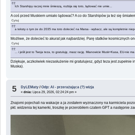
Ich Starshipy raczej mnie śmieszą, rozbija się toto, lądować nie umie...
A coś przed Muskiem umiało lądować? A co do Starshipów ja też się śmiałem 
Cytuj
a teksty o tym że do 2035 ma toto dolecieć na Marsa - wybacz, ale są kompletnie ni
Możliwe, że dolecieć to akurat jak najbardziej. Parę statków kosmicznych o
Cytuj
... i jeśli jest to Twoja teza, to gratuluję, masz rację. Mianowicie Musk=Kasa, EU-nie ma
Dziękuje, aczkolwiek niezasłużenie mi gratulujesz, gdyż teza jest zupełnie 
Muska).
5
DyLEMaty
/
Odp: AI - przerażająca (?) wizja
«
dnia:
Lipca 29, 2026, 02:24:24 pm »
Znajomi pojechali na wakacje a ja zostałem wyznaczony na karmiciela pozost
pkt. widzenia tej kamerki, troszkę je przerobiłem czatem GPT a następnie z