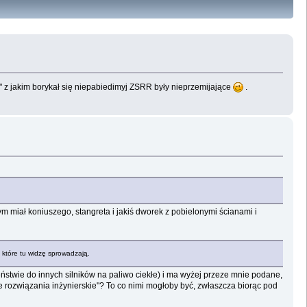
i" z jakim borykał się niepabiedimyj ZSRR były nieprzemijające
.
ym miał koniuszego, stangreta i jakiś dworek z pobielonymi ścianami i
 które tu widzę sprowadzają.
ństwie do innych silników na paliwo ciekłe) i ma wyżej przeze mnie podane,
we rozwiązania inżynierskie"? To co nimi mogłoby być, zwłaszcza biorąc pod