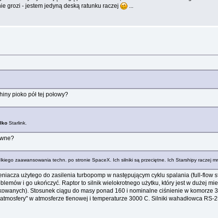
nie grozi - jestem jedyną deską ratunku raczej
...
hiny pioko pół tej połowy?
ylko
Starlink.
owne?
iego zaawansowania techn. po stronie SpaceX. Ich silniki są przeciętne. Ich Starshipy raczej mni
leniacza użytego do zasilenia turbopomp w następującym cyklu spalania (full-flow 
blemów i go ukończyć. Raptor to silnik wielokrotnego użytku, który jest w dużej m
wdrukowanych). Stosunek ciągu do masy ponad 160 i nominalne ciśnienie w komorze 
"atmosfery" w atmosferze tlenowej i temperaturze 3000 C. Silniki wahadłowca RS-25 