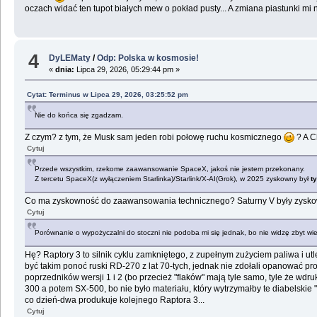
oczach widać ten tupot białych mew o pokład pusty... A zmiana piastunki mi 
4
DyLEMaty
/
Odp: Polska w kosmosie!
«
dnia:
Lipca 29, 2026, 05:29:44 pm »
Cytat: Terminus w Lipca 29, 2026, 03:25:52 pm
Nie do końca się zgadzam.
Z czym? z tym, że Musk sam jeden robi połowę ruchu kosmicznego
? A C
Cytuj
Przede wszystkim, rzekome zaawansowanie SpaceX, jakoś nie jestem przekonany.
Z tercetu SpaceX(z wyłączeniem Starlinka)/Starlink/X-AI(Grok), w 2025 zyskowny był
t
Co ma zyskowność do zaawansowania technicznego? Saturny V były zysk
Cytuj
Porównanie o wypożyczalni do stoczni nie podoba mi się jednak, bo nie widzę zbyt wielk
Hę? Raptory 3 to silnik cyklu zamkniętego, z zupełnym zużyciem paliwa i ut
być takim ponoć ruski RD-270 z lat 70-tych, jednak nie zdołali opanować pro
poprzedników wersji 1 i 2 (bo przecież "flaków" mają tyle samo, tyle że 
300 a potem SX-500, bo nie było materiału, który wytrzymałby te diabelskie 
co dzień-dwa produkuje kolejnego Raptora 3...
Cytuj