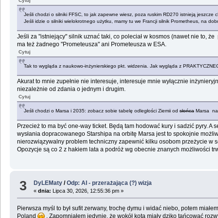
Cytuj
Jeśli chodzi o silniki FFSC, to jak zapewne wiesz, poza ruskim RD270 istnieją jeszc
Jeśli idzie o silniki wielokrotnego użytku, mamy tu we Francji silnik Prometheus, na d
Jeśli za "istniejący" silnik uznać taki, co poleciał w kosmos (nawet nie to, ż
ma też żadnego "Prometeusza" ani Prometeusza w ESA.
Cytuj
Tak to wygląda z naukowo-inżynierskiego pkt. widzenia. Jak wygląda z PRAKTYCZNEGO,
Akurat to mnie zupełnie nie interesuje, interesuje mnie wyłącznie inżyniery
niezależnie od zdania o jednym i drugim.
Cytuj
Jeśli chodzi o Marsa i 2035: zobacz sobie tabelę odległości Ziemii od
słońca
Marsa na n
Przecież to ma być one-way ticket. Będą tam hodować kury i sadzić pyry. A s
wysłania dopracowanego Starshipa na orbitę Marsa jest to spokojnie możliwe, 
nierozwiązywalny problem techniczny zapewnić kilku osobom przeżycie w sens
Opozycje są co 2 z hakiem lata a podróż wg obecnie znanych możliwości trwa
3
DyLEMaty
/
Odp: AI - przerażająca (?) wizja
«
dnia:
Lipca 30, 2026, 12:55:36 pm »
Pierwsza myśl to był sufit zerwany, trochę dymu i widać niebo, potem miałem
Poland
. Zapomniałem jedynie, że wokół kota miały dziko tańcować rozwy