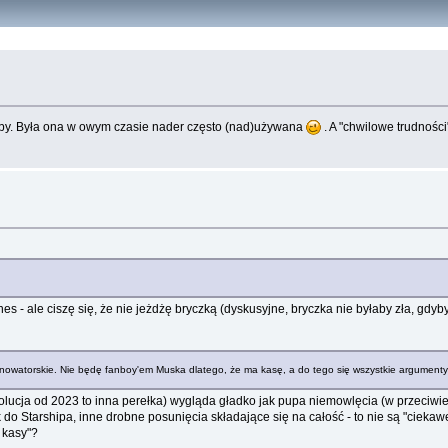
arby. Była ona w owym czasie nader często (nad)używana
. A "chwilowe trudnośc
es - ale ciszę się, że nie jeżdżę bryczką (dyskusyjne, bryczka nie byłaby zła, gdyb
, nowatorskie. Nie będę fanboy'em Muska dlatego, że ma kasę, a do tego się wszystkie argumenty
wolucja od 2023 to inna perełka) wygląda gładko jak pupa niemowlęcia (w przeciwie
 do Starshipa, inne drobne posunięcia składające się na całość - to nie są "cieka
 kasy"?