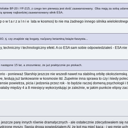
ze chińskie BF-20 i YF-215, z czego ten pierwszy jest dość zaawansowany. Oba mają za sobą udan
obrą sprawę najbardziej zaawansowany silnik ESA.
e p o w t a r z a l n i e lata w kosmos) to nie ma żadnego innego silnika wielokrotn
 tj. czy znajdzie się bogaty, naćpany ketaminą książe-faszysta...
jny, techniczny i technologiczny efekt. A co ESA sam sobie odpowiedziałeś - ESA n
astępne 15 lat, a zrozumiesz, że już praktycznie po ptokach.
erio - ponieważ Starship jeszcze nie wszedł nawet na stabilną orbitę okołoziemską
testują już tankowanie w kosmosie itd. Zupełnie inna sprawa to czy i kiedy polecą 
ie powietrza, picia i jedzenia przez rok - to będzie raczej domeną psychologii i
łaby między 4 a 8 miesięcy wykorzystując je zależnie, w jakim punkcie elipsy zach
 jeszcze parę innych równie dramatycznych - ale ostatecznie zdecydowałem się na w
drzone myszy. Swoją drogą powiedziałem AI, że kot ma mieć kaca - i wg mnie uchwy