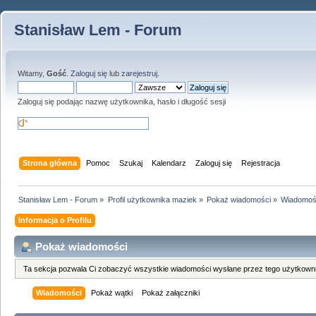
Stanisław Lem - Forum
Witamy,
Gość
.
Zaloguj się
lub
zarejestruj
.
Zaloguj się podając nazwę użytkownika, hasło i długość sesji
Strona główna
Pomoc
Szukaj
Kalendarz
Zaloguj się
Rejestracja
Stanisław Lem - Forum
»
Profil użytkownika maziek
»
Pokaż wiadomości
»
Wiadomoś
Informacja o Profilu
Pokaż wiadomości
Ta sekcja pozwala Ci zobaczyć wszystkie wiadomości wysłane przez tego użytkowni
Wiadomości
Pokaż wątki
Pokaż załączniki