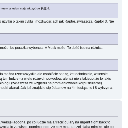
e testy, a jeden mają włożyć do 长征 9.
ego użytku o takim cyklu i możliwościach jak Raptor, zwłaszcza Raptor 3. Nie
ie może, bo porażka wyborcza. A Musk może. To dość istotna różnica
 to można rzec wszystko ale osobiście sądzę, że technicznie, w sensie
tym ludzie - z wielu różnych powodów, ale też nie z takiego, że to jakiś
 biologii (zwłaszcza ze względu na promieniowanie korpuskularne).
odzi akurat. Jak już znajdzie się Jebanow na 4 miesiące to i 8 wytrzyma.
ersję łagodną, po co ludzie mają tracić dulary na urgent flight back to
ciła to zjawisko, pomimo tego, że koty mają raczej słabą mimikę, ale po