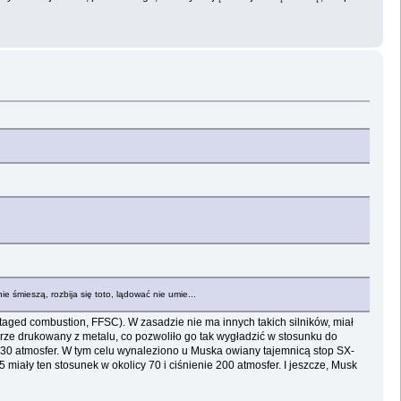
e śmieszą, rozbija się toto, lądować nie umie...
staged combustion, FFSC). W zasadzie nie ma innych takich silników, miał
ierze drukowany z metalu, co pozwoliło go tak wygładzić w stosunku do
330 atmosfer. W tym celu wynaleziono u Muska owiany tajemnicą stop SX-
miały ten stosunek w okolicy 70 i ciśnienie 200 atmosfer. I jeszcze, Musk