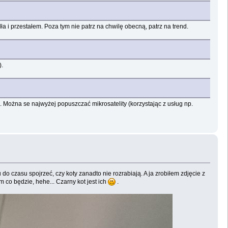
 i przestałem. Poza tym nie patrz na chwilę obecną, patrz na trend.
).
". Można se najwyżej popuszczać mikrosatelity (korzystając z usług np.
o czasu spojrzeć, czy koty zanadto nie rozrabiają. A ja zrobiłem zdjęcie z
 co będzie, hehe... Czarny kot jest ich
.