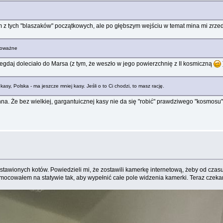
z tych "blaszaków" początkowych, ale po głębszym wejściu w temat mina mi zrzedła
epoważne
negdaj doleciało do Marsa (z tym, że weszło w jego powierzchnię z II kosmiczną
 kasy, Polska - ma jeszcze mniej kasy. Jeśli o to Ci chodzi, to masz rację.
inna. Że bez wielkiej, gargantuicznej kasy nie da się "robić" prawdziwego "kosmosu
awionych kotów. Powiedzieli mi, że zostawili kamerkę internetową, żeby od czasu d
amocowałem na statywie tak, aby wypełnić całe pole widzenia kamerki. Teraz czekam