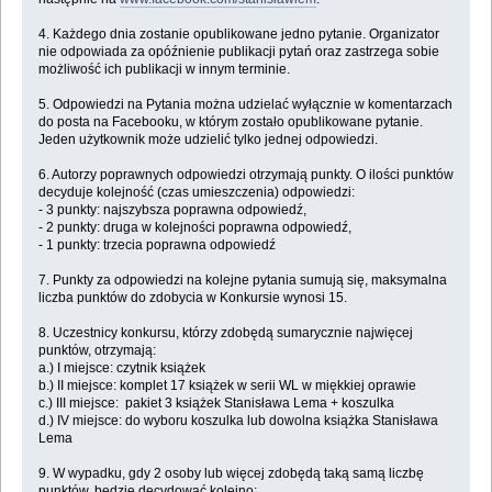
4. Każdego dnia zostanie opublikowane jedno pytanie. Organizator
nie odpowiada za opóźnienie publikacji pytań oraz zastrzega sobie
możliwość ich publikacji w innym terminie.
5. Odpowiedzi na Pytania można udzielać wyłącznie w komentarzach
do posta na Facebooku, w którym zostało opublikowane pytanie.
Jeden użytkownik może udzielić tylko jednej odpowiedzi.
6. Autorzy poprawnych odpowiedzi otrzymają punkty. O ilości punktów
decyduje kolejność (czas umieszczenia) odpowiedzi:
- 3 punkty: najszybsza poprawna odpowiedź,
- 2 punkty: druga w kolejności poprawna odpowiedź,
- 1 punkty: trzecia poprawna odpowiedź
7. Punkty za odpowiedzi na kolejne pytania sumują się, maksymalna
liczba punktów do zdobycia w Konkursie wynosi 15.
8. Uczestnicy konkursu, którzy zdobędą sumarycznie najwięcej
punktów, otrzymają:
a.) I miejsce: czytnik książek
b.) II miejsce: komplet 17 książek w serii WL w miękkiej oprawie
c.) III miejsce: pakiet 3 książek Stanisława Lema + koszulka
d.) IV miejsce: do wyboru koszulka lub dowolna książka Stanisława
Lema
9. W wypadku, gdy 2 osoby lub więcej zdobędą taką samą liczbę
punktów, będzie decydować kolejno: