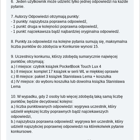
6. Jeden użytkownik może udzielić tylko jednej odpowiedzi na każde
pytanie.
7. Autorzy Odpowiedzi otrzymają punkty:
- 3 punkty: najszybsza poprawna odpowiedź,
- 1 punkt: druga w kolejności poprawna odpowiedź,
- 1 punkt: najciekawsza bądź najbardziej oryginalna odpowiedź.
8. Punkty za odpowiedzi na kolejne pytania sumują się, maksymalna
liczba punktów do zdobycia w Konkursie wynosi 15.
9. Uczestnicy konkursu, którzy zdobędą sumarycznie najwięcej
punktów, otrzymają:
a.) I miejsce: czytnik książek PocketBook Touch Lux 4
b.) II miejsce: komplet 17 książek w serii WL w miękkiej oprawie
c.) III miejsce: pakiet 3 książek Stanisława Lema + koszulka
d.) IV miejsce: do wyboru koszulka lub dowolna książka Stanisława
Lema
10. W wypadku, gdy 2 osoby lub więcej zdobędą taką samą liczbę
punktów, będzie decydować kolejno:
a.) liczba punktowanych odpowiedzi: wygrywa uczestnik, który
udzielił większej liczby poprawnych bądź najciekawszych
odpowiedzi,
b.) najszybsza poprawna odpowiedź: wygrywa ten uczestnik, który
udzielił najszybciej poprawnej odpowiedzi na którekolwiek pytanie
konkursowe.