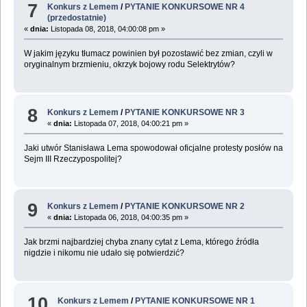
7
Konkurs z Lemem
/
PYTANIE KONKURSOWE NR 4
(przedostatnie)
«
dnia:
Listopada 08, 2018, 04:00:08 pm »
W jakim języku tłumacz powinien był pozostawić bez zmian, czyli w
oryginalnym brzmieniu, okrzyk bojowy rodu Selektrytów?
8
Konkurs z Lemem
/
PYTANIE KONKURSOWE NR 3
«
dnia:
Listopada 07, 2018, 04:00:21 pm »
Jaki utwór Stanisława Lema spowodował oficjalne protesty posłów na
Sejm III Rzeczypospolitej?
9
Konkurs z Lemem
/
PYTANIE KONKURSOWE NR 2
«
dnia:
Listopada 06, 2018, 04:00:35 pm »
Jak brzmi najbardziej chyba znany cytat z Lema, którego źródła
nigdzie i nikomu nie udało się potwierdzić?
10
Konkurs z Lemem
/
PYTANIE KONKURSOWE NR 1