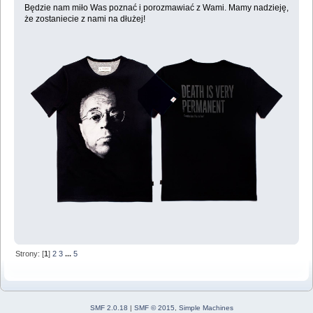
Będzie nam miło Was poznać i porozmawiać z Wami. Mamy nadzieję,
że zostaniecie z nami na dłużej!
Strony: [
1
]
2
3
...
5
SMF 2.0.18
|
SMF © 2015
,
Simple Machines