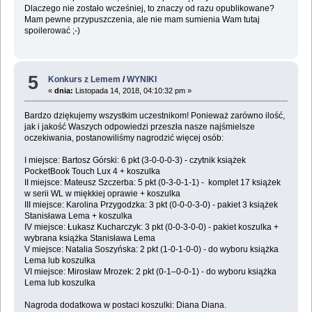
Dlaczego nie zostało wcześniej, to znaczy od razu opublikowane?
Mam pewne przypuszczenia, ale nie mam sumienia Wam tutaj
spoilerować ;-)
5
Konkurs z Lemem
/
WYNIKI
«
dnia:
Listopada 14, 2018, 04:10:32 pm »
Bardzo dziękujemy wszystkim uczestnikom! Ponieważ zarówno ilość,
jak i jakość Waszych odpowiedzi przeszła nasze najśmielsze
oczekiwania, postanowiliśmy nagrodzić więcej osób:
I miejsce: Bartosz Górski: 6 pkt (3-0-0-0-3) - czytnik książek
PocketBook Touch Lux 4 + koszulka
II miejsce: Mateusz Szczerba: 5 pkt (0-3-0-1-1) - komplet 17 książek
w serii WL w miękkiej oprawie + koszulka
III miejsce: Karolina Przygodzka: 3 pkt (0-0-0-3-0) - pakiet 3 książek
Stanisława Lema + koszulka
IV miejsce: Łukasz Kucharczyk: 3 pkt (0-0-3-0-0) - pakiet koszulka +
wybrana książka Stanisława Lema
V miejsce: Natalia Soszyńska: 2 pkt (1-0-1-0-0) - do wyboru książka
Lema lub koszulka
VI miejsce: Mirosław Mrozek: 2 pkt (0-1–0-0-1) - do wyboru książka
Lema lub koszulka
Nagroda dodatkowa w postaci koszulki: Diana Diana.