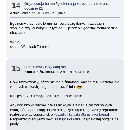
14
Organizacja forum
/
godzinna przerwa techniczna o
godzinie 21
«
dnia:
Marca 22, 2018, 09:22:15 pm »
Będziemy przenosić forum na nową bazę danych, szybszą i
stabilniejszą. W związku z tym od 21 przez ok. godzinę forum będzie
nieczynne.
Wasz,
skrzat (Wojciech Zemek)
15
Lemosfera
/
Przywitaj się
«
dnia:
Października 24, 2017, 01:16:43 pm »
Nowi użytkownicy, którzy nie mają śmiałości, aby od razu udzielać się
w innych wątkach, mogą potrenować tutaj
Kim jesteś? Dlaczego Lem? Or just say "Hello"!
Aby dodatkowo zachęcić Was do wyjścia z cienia, wśród nowych
osób, które opublikują post w niniejszym wątku, będziemy regularnie
rozlosowywać superanckie
koszulki i książki Stanisława Lema
!
Nagradzać planujemy również najciekawsze i najbardziej oryginalne
posty.