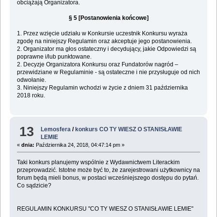
obciążają Organizatora.
§ 5 [Postanowienia końcowe]
1. Przez wzięcie udziału w Konkursie uczestnik Konkursu wyraża
zgodę na niniejszy Regulamin oraz akceptuje jego postanowienia.
2. Organizator ma głos ostateczny i decydujący, jakie Odpowiedzi są
poprawne i/lub punktowane.
2. Decyzje Organizatora Konkursu oraz Fundatorów nagród –
przewidziane w Regulaminie - są ostateczne i nie przysługuje od nich
odwołanie.
3. Niniejszy Regulamin wchodzi w życie z dniem 31 października
2018 roku.
13
Lemosfera
/
konkurs CO TY WIESZ O STANISŁAWIE
LEMIE
«
dnia:
Października 24, 2018, 04:47:14 pm »
Taki konkurs planujemy wspólnie z Wydawnictwem Literackim
przeprowadzić. Istotne może być to, że zarejestrowani użytkownicy na
forum będą mieli bonus, w postaci wcześniejszego dostępu do pytań.
Co sądzicie?
REGULAMIN KONKURSU "CO TY WIESZ O STANISŁAWIE LEMIE"