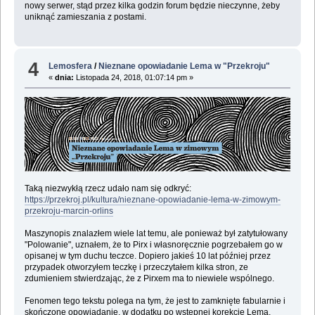
nowy serwer, stąd przez kilka godzin forum będzie nieczynne, żeby
uniknąć zamieszania z postami.
4
Lemosfera
/
Nieznane opowiadanie Lema w "Przekroju"
«
dnia:
Listopada 24, 2018, 01:07:14 pm »
Taką niezwykłą rzecz udało nam się odkryć:
https://przekroj.pl/kultura/nieznane-opowiadanie-lema-w-zimowym-
przekroju-marcin-orlins
Maszynopis znalazłem wiele lat temu, ale ponieważ był zatytułowany
"Polowanie", uznałem, że to Pirx i własnoręcznie pogrzebałem go w
opisanej w tym duchu teczce. Dopiero jakieś 10 lat później przez
przypadek otworzyłem teczkę i przeczytałem kilka stron, ze
zdumieniem stwierdzając, że z Pirxem ma to niewiele wspólnego.
Fenomen tego tekstu polega na tym, że jest to zamknięte fabularnie i
skończone opowiadanie, w dodatku po wstępnej korekcie Lema.