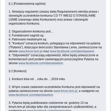
§ 1 [Postanowienia ogólne]
1. Niniejszy regulamin (zwany dalej Regulaminem) określa prawa i
obowiązki uczestników konkursu CO TY WIESZ O STANISŁAWIE
LEMIE (zwanego dalej Konkursem) oraz prawa i obowiązki
organizatora Konkursu.
2. Organizatorem konkursu jest ...
3. Fundatorami nagród są:
4. Patronami medialnymi są:
5. "Konkurs" oznacza konkurs, polegający na odpowiedzi na pytania
("Pytania"), dotyczące twórczości Stanisława Lema, zamieszczone na
stronie
www.forum.lem.pl
oraz
www.facebook.com/stanislawlem
.
6. "Odpowiedzi" oznaczają odpowiedzi, które będą umieszczone w
komentarzach pod postem zawierającym poszczególne Pytania na
stronie
www.facebook.com/stanislawlem
.
§ 2 [Konkurs]
1. Konkurs trwa od ... roku do ... 2018 roku.
2. W tym czasie zadaniem uczestników Konkursu jest odpowiedź na
pytania zamieszczone na stronie
www.forum.lem.pl
, a następnie na
www.facebook.com/stanislawlem
.
3. Pytania będą publikowane codziennie ok. godziny 15 na
forum.lem.pl (dostęp tylko dla zarejestrowanych użytkowników), a
następnie na
www.facebook.com/stanislawlem
.