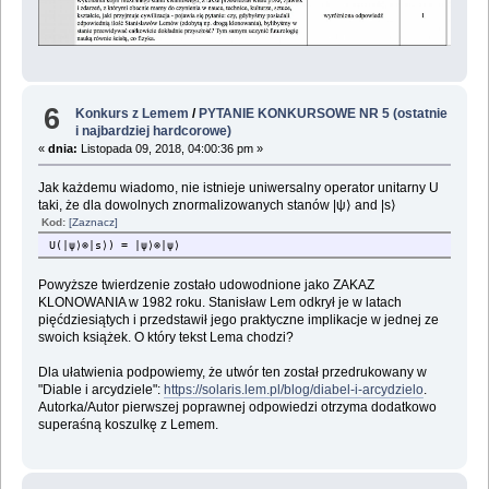
6
Konkurs z Lemem
/
PYTANIE KONKURSOWE NR 5 (ostatnie
i najbardziej hardcorowe)
«
dnia:
Listopada 09, 2018, 04:00:36 pm »
Jak każdemu wiadomo, nie istnieje uniwersalny operator unitarny U
taki, że dla dowolnych znormalizowanych stanów |ψ⟩ and |s⟩
Kod:
[Zaznacz]
U(|ψ⟩⊗|s⟩) = |ψ⟩⊗|ψ⟩
Powyższe twierdzenie zostało udowodnione jako ZAKAZ
KLONOWANIA w 1982 roku. Stanisław Lem odkrył je w latach
pięćdziesiątych i przedstawił jego praktyczne implikacje w jednej ze
swoich książek. O który tekst Lema chodzi?
Dla ułatwienia podpowiemy, że utwór ten został przedrukowany w
"Diable i arcydziele":
https://solaris.lem.pl/blog/diabel-i-arcydzielo
.
Autorka/Autor pierwszej poprawnej odpowiedzi otrzyma dodatkowo
superaśną koszulkę z Lemem.