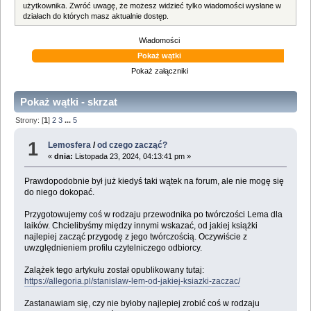
użytkownika. Zwróć uwagę, że możesz widzieć tylko wiadomości wysłane w
działach do których masz aktualnie dostęp.
Wiadomości
Pokaż wątki
Pokaż załączniki
Pokaż wątki - skrzat
Strony: [
1
]
2
3
...
5
1
Lemosfera
/
od czego zacząć?
«
dnia:
Listopada 23, 2024, 04:13:41 pm »
Prawdopodobnie był już kiedyś taki wątek na forum, ale nie mogę się
do niego dokopać.
Przygotowujemy coś w rodzaju przewodnika po twórczości Lema dla
laików. Chcielibyśmy między innymi wskazać, od jakiej książki
najlepiej zacząć przygodę z jego twórczością. Oczywiście z
uwzględnieniem profilu czytelniczego odbiorcy.
Zalążek tego artykułu został opublikowany tutaj:
https://allegoria.pl/stanislaw-lem-od-jakiej-ksiazki-zaczac/
Zastanawiam się, czy nie byłoby najlepiej zrobić coś w rodzaju