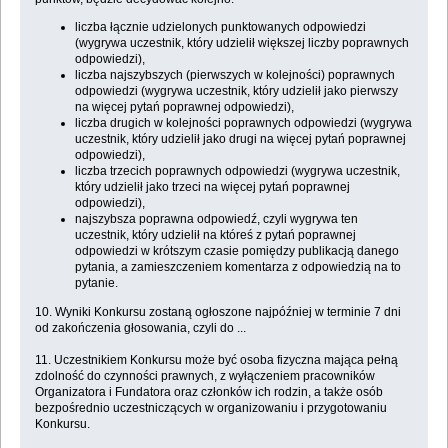
liczba łącznie udzielonych punktowanych odpowiedzi
(wygrywa uczestnik, który udzielił większej liczby poprawnych
odpowiedzi),
liczba najszybszych (pierwszych w kolejności) poprawnych
odpowiedzi (wygrywa uczestnik, który udzielił jako pierwszy
na więcej pytań poprawnej odpowiedzi),
liczba drugich w kolejności poprawnych odpowiedzi (wygrywa
uczestnik, który udzielił jako drugi na więcej pytań poprawnej
odpowiedzi),
liczba trzecich poprawnych odpowiedzi (wygrywa uczestnik,
który udzielił jako trzeci na więcej pytań poprawnej
odpowiedzi),
najszybsza poprawna odpowiedź, czyli wygrywa ten
uczestnik, który udzielił na któreś z pytań poprawnej
odpowiedzi w krótszym czasie pomiędzy publikacją danego
pytania, a zamieszczeniem komentarza z odpowiedzią na to
pytanie.
10. Wyniki Konkursu zostaną ogłoszone najpóźniej w terminie 7 dni
od zakończenia głosowania, czyli do ...
11. Uczestnikiem Konkursu może być osoba fizyczna mająca pełną
zdolność do czynności prawnych, z wyłączeniem pracowników
Organizatora i Fundatora oraz członków ich rodzin, a także osób
bezpośrednio uczestniczących w organizowaniu i przygotowaniu
Konkursu.