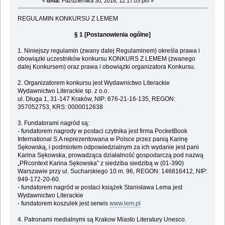
«
dnia:
Października 30, 2018, 12:17:03 pm »
REGULAMIN KONKURSU Z LEMEM
§ 1 [Postanowienia ogólne]
1. Niniejszy regulamin (zwany dalej Regulaminem) określa prawa i
obowiązki uczestników konkursu KONKURS Z LEMEM (zwanego
dalej Konkursem) oraz prawa i obowiązki organizatora Konkursu.
2. Organizatorem konkursu jest Wydawnictwo Literackie
Wydawnictwo Literackie sp. z o.o.
ul. Długa 1, 31-147 Kraków, NIP: 676-21-16-135, REGON:
357052753, KRS: 0000012638
3. Fundatorami nagród są:
- fundatorem nagrody w postaci czytnika jest firma PocketBook
International S.A reprezentowana w Polsce przez panią Karinę
Sękowską, i podmiotem odpowiedzialnym za ich wydanie jest pani
Karina Sękowska, prowadząca działalność gospodarczą pod nazwą
„PRcontext Karina Sękowska” z siedziba siedzibą w (01-390)
Warszawie przy ul. Sucharskiego 10 m. 96, REGON: 146816412, NIP:
949-172-20-60.
- fundatorem nagród w postaci książek Stanisława Lema jest
Wydawnictwo Literackie
- fundatorem koszulek jest serwis
www.lem.pl
4. Patronami medialnymi są Krakow Miasto Literatury Unesco.