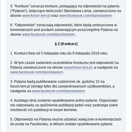
5. "Konkurs" oznacza konkurs, polegający na odpowiedzi na pytania
("Pytania"), dotyczące twórczości Stanisława Lema, zamieszczone na
stronie
www.forum.lem.pl
oraz
www.facebook.com/stanislawlem
.
6. "Odpowiedzi" oznaczają odpowiedzi, które będą umieszczone w
komentarzach pod postami zawierającym poszczególne Pytania na
stronie
www.facebook.com/stanislawlem
..
§ 2 [Konkurs]
1. Konkurs trwa od 5 listopada roku do 9 listopada 2018 roku.
2. W tym czasie zadaniem uczestników Konkursu jest odpowiedź na
Pytania zamieszczone na stronie
www.forum.lem.pl
, a następnie na
www.facebook.com/stanislawlem
.
3. Pytania będą publikowane codziennie ok. godziny 15 na
forum.lem.pl (dostęp tylko dla zarejestrowanych użytkowników), a
następnie na
www.facebook.com/stanislawlem
.
4. Każdego dnia zostanie opublikowane jedno pytanie. Organizator
nie odpowiada za opóźnienie publikacji pytań oraz zastrzega sobie
możliwość ich publikacji w innym terminie.
5. Odpowiedzi na Pytania można udzielać wyłącznie w komentarzach
do posta na Facebooku, w którym zostało opublikowane pytanie.