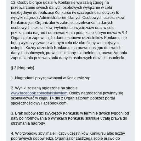
12. Osoby biorące udział w Konkursie wyrażają zgodę na
przetwarzanie swoich danych osobowych wyłącznie w celu
niezbędnym do realizacji Konkursu (w szczególności dotyczy to
wysyłki nagród). Administratorem Danych Osobowych uczestników
Konkursu jest Organizator w zakresie przetwarzania danych
osobowych uczestników, wyłonienia zwycięzców oraz w celu
przekazania nagród i odprowadzenia podatku, o którym mowa w § 4.
Organizator zapewnia, że dane osobowe uczestników Konkursu nie
będą wykorzystywane w innym celu niż określony w niniejszym
ustępie. Każdy uczestnik Konkursu ma prawo dostępu do swoich
danych osobowych, prawo ich zmiany, uzupełnienia, prawo żądania
zaprzestania przetwarzania danych osobowych oraz ich usunięcia.
§ 3 [Nagrody]
1. Nagrodami przyznawanymi w Konkursie są:
2. Wyniki zostaną ogłoszone na stronie
www.facebook.com/stanislawlem
. Osoby nagrodzone powinny się
skontaktować w ciągu 14 dni z Organizatorem poprzez portal
społecznościowy Facebook.com.
3. Brak odpowiedzi zwycięzcy Konkursu w terminie dwóch tygodni od
daty poinformowania o wynikach Konkursu skutkuje utratą prawa do
otrzymania nagrody.
4. W przypadku zbyt małej liczby uczestników Konkursu albo liczby
poprawnych odpowiedzi, Organizator zastrzega sobie prawo do