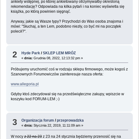
ankiety wstępnej, po której ankietowany otrzymywałby określoną
rekomendację? Odpowiada na kilka pytań i na koniec wyświetla się
książka, po którą powinien sięgnąć.
Anyway, jakie są Wasze typy? Przychodzi do Was osoba znajoma i
mówi: "Słuchaj, a ten Lem, podobno niezły, co być mi na początek
polecił?".
2
Hyde Park
/
SKLEP LEM MRÓZ
«
dnia:
Grudnia 08, 2022, 12:13:32 pm »
Próbujemy uruchomić coś w rodzaju sklepu firmowego, może kogoś z
Szanownych Forumowiczów zainteresuje nasza oferta:
www.allegoria.pl
Gdyby ktoś zdecydował się na przedświąteczne zakupy, wpiszcie w
koszyku kod FORUM-LEM ;-)
3
Organizacja forum
/
przeprowadzka
«
dnia:
Stycznia 22, 2019, 11:11:09 am »
W nocy
z 22 na 23
z 23 na 24 stycznia będziemy przenosić się na