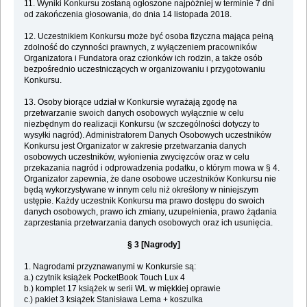
11. Wyniki Konkursu zostaną ogłoszone najpóźniej w terminie 7 dni
od zakończenia głosowania, do dnia 14 listopada 2018.
12. Uczestnikiem Konkursu może być osoba fizyczna mająca pełną
zdolność do czynności prawnych, z wyłączeniem pracowników
Organizatora i Fundatora oraz członków ich rodzin, a także osób
bezpośrednio uczestniczących w organizowaniu i przygotowaniu
Konkursu.
13. Osoby biorące udział w Konkursie wyrażają zgodę na
przetwarzanie swoich danych osobowych wyłącznie w celu
niezbędnym do realizacji Konkursu (w szczególności dotyczy to
wysyłki nagród). Administratorem Danych Osobowych uczestników
Konkursu jest Organizator w zakresie przetwarzania danych
osobowych uczestników, wyłonienia zwycięzców oraz w celu
przekazania nagród i odprowadzenia podatku, o którym mowa w § 4.
Organizator zapewnia, że dane osobowe uczestników Konkursu nie
będą wykorzystywane w innym celu niż określony w niniejszym
ustępie. Każdy uczestnik Konkursu ma prawo dostępu do swoich
danych osobowych, prawo ich zmiany, uzupełnienia, prawo żądania
zaprzestania przetwarzania danych osobowych oraz ich usunięcia.
§ 3 [Nagrody]
1. Nagrodami przyznawanymi w Konkursie są:
a.) czytnik książek PocketBook Touch Lux 4
b.) komplet 17 książek w serii WL w miękkiej oprawie
c.) pakiet 3 książek Stanisława Lema + koszulka