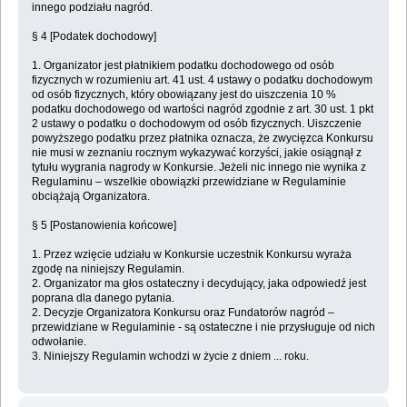
innego podziału nagród.
§ 4 [Podatek dochodowy]
1. Organizator jest płatnikiem podatku dochodowego od osób
fizycznych w rozumieniu art. 41 ust. 4 ustawy o podatku dochodowym
od osób fizycznych, który obowiązany jest do uiszczenia 10 %
podatku dochodowego od wartości nagród zgodnie z art. 30 ust. 1 pkt
2 ustawy o podatku o dochodowym od osób fizycznych. Uiszczenie
powyższego podatku przez płatnika oznacza, że zwycięzca Konkursu
nie musi w zeznaniu rocznym wykazywać korzyści, jakie osiągnął z
tytułu wygrania nagrody w Konkursie. Jeżeli nic innego nie wynika z
Regulaminu – wszelkie obowiązki przewidziane w Regulaminie
obciążają Organizatora.
§ 5 [Postanowienia końcowe]
1. Przez wzięcie udziału w Konkursie uczestnik Konkursu wyraża
zgodę na niniejszy Regulamin.
2. Organizator ma głos ostateczny i decydujący, jaka odpowiedź jest
poprana dla danego pytania.
2. Decyzje Organizatora Konkursu oraz Fundatorów nagród –
przewidziane w Regulaminie - są ostateczne i nie przysługuje od nich
odwołanie.
3. Niniejszy Regulamin wchodzi w życie z dniem ... roku.