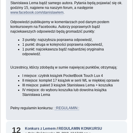
Stanisława Lema bądź samego autora. Pytania będą pojawiać się ok.
godziny 15, najpierw na naszym forum, a następnie
www.facebook.com/stanislawlem
.
Odpowiedzi publikujemy w komentarzach pod danym postem
konkursowym na Facebooku. Autorzy poprawnych bądź
najciekawszych odpowiedzi będą gromadzić punkty:
3 punkty: najszybsza poprawna odpowiedź,
1 punkt: druga w kolejności poprawna odpowiedź,
1 punkt: najciekawsza bądź najbardziej oryginalna
odpowiedź.
Uczestnicy, którzy zdobędą w sumie najwięcej punktów, otrzymają:
I miejsce: czytnik książek PocketBook Touch Lux 4
II miejsce: komplet 17 książek w serii WL w miękkiej oprawie
III miejsce: pakiet 3 książek Stanisława Lema + koszulka
IV miejsce: do wyboru koszulka lub dowolna książka
Stanisława Lema
Pełny regulamin konkursu:
::REGULAMIN::
12
Konkurs z Lemem
/
REGULAMIN KONKURSU