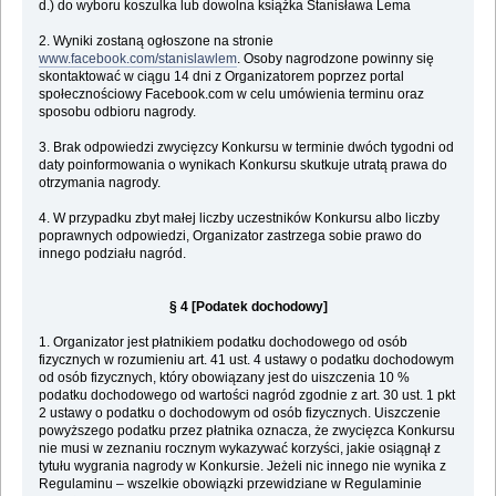
d.) do wyboru koszulka lub dowolna książka Stanisława Lema
2. Wyniki zostaną ogłoszone na stronie
www.facebook.com/stanislawlem
. Osoby nagrodzone powinny się
skontaktować w ciągu 14 dni z Organizatorem poprzez portal
społecznościowy Facebook.com w celu umówienia terminu oraz
sposobu odbioru nagrody.
3. Brak odpowiedzi zwycięzcy Konkursu w terminie dwóch tygodni od
daty poinformowania o wynikach Konkursu skutkuje utratą prawa do
otrzymania nagrody.
4. W przypadku zbyt małej liczby uczestników Konkursu albo liczby
poprawnych odpowiedzi, Organizator zastrzega sobie prawo do
innego podziału nagród.
§ 4 [Podatek dochodowy]
1. Organizator jest płatnikiem podatku dochodowego od osób
fizycznych w rozumieniu art. 41 ust. 4 ustawy o podatku dochodowym
od osób fizycznych, który obowiązany jest do uiszczenia 10 %
podatku dochodowego od wartości nagród zgodnie z art. 30 ust. 1 pkt
2 ustawy o podatku o dochodowym od osób fizycznych. Uiszczenie
powyższego podatku przez płatnika oznacza, że zwycięzca Konkursu
nie musi w zeznaniu rocznym wykazywać korzyści, jakie osiągnął z
tytułu wygrania nagrody w Konkursie. Jeżeli nic innego nie wynika z
Regulaminu – wszelkie obowiązki przewidziane w Regulaminie