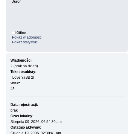
Juror
Offline
Pokaż wiadomości
Pokaż statystyki
Wiadomości:
2 (brak na dzień)
Tekst osobisty:
I Love YaBB 2!
Wiek:
45
Data rejestracji:
brak
Czas lokalny:
Sierpnia 09, 2026, 06:54:30 am
Ostatnio aktywny:
Grudnia 19, 2006, 02:30:41 am