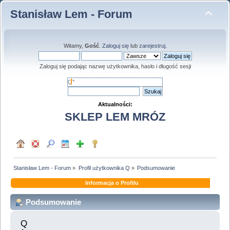
Stanisław Lem - Forum
Witamy,
Gość
.
Zaloguj się
lub
zarejestruj
.
Zaloguj się podając nazwę użytkownika, hasło i długość sesji
Aktualności:
SKLEP LEM MRÓZ
Stanisław Lem - Forum
»
Profil użytkownika Q
»
Podsumowanie
Informacja o Profilu
Podsumowanie
Q 