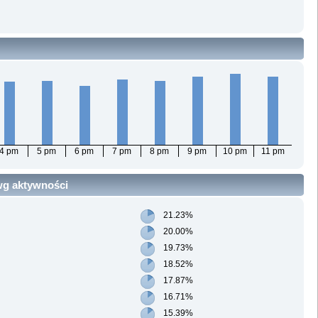
4 pm
5 pm
6 pm
7 pm
8 pm
9 pm
10 pm
11 pm
 wg aktywności
21.23%
20.00%
19.73%
18.52%
17.87%
16.71%
15.39%