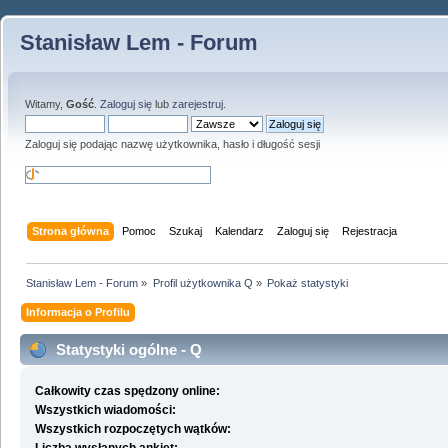
Stanisław Lem - Forum
Witamy,
Gość
.
Zaloguj się
lub
zarejestruj
.
Zaloguj się podając nazwę użytkownika, hasło i długość sesji
Strona główna
Pomoc
Szukaj
Kalendarz
Zaloguj się
Rejestracja
Stanisław Lem - Forum
»
Profil użytkownika Q
»
Pokaż statystyki
Informacja o Profilu
Statystyki ogólne - Q
Całkowity czas spędzony online:
Wszystkich wiadomości:
Wszystkich rozpoczętych wątków: