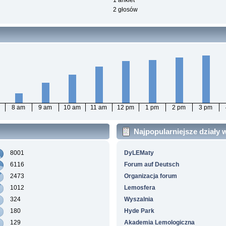
1 ankiet
2 głosów
8 am
9 am
10 am
11 am
12 pm
1 pm
2 pm
3 pm
Najpopularniejsze działy
8001
DyLEMaty
6116
Forum auf Deutsch
2473
Organizacja forum
1012
Lemosfera
324
Wyszalnia
180
Hyde Park
129
Akademia Lemologiczna