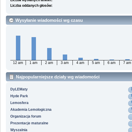
Liczba wysłanych ankiet:
Liczba oddanych głosów:
Wysyłanie wiadomości wg czasu
12 am
1 am
2 am
3 am
4 am
5 am
6 am
7 am
Najpopularniejsze działy wg wiadomości
DyLEMaty
Hyde Park
Lemosfera
Akademia Lemologiczna
Organizacja forum
Prezentacje maturalne
Wyszalnia