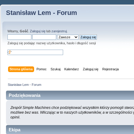
Stanisław Lem - Forum
Witamy,
Gość
.
Zaloguj się
lub
zarejestruj
.
Zaloguj się podając nazwę użytkownika, hasło i długość sesji
Strona główna
Pomoc
Szukaj
Kalendarz
Zaloguj się
Rejestracja
Stanisław Lem - Forum
Podziękowania
Zespół Simple Machines chce podziękować wszystkim którzy pomogli stworzyć
możliwe bez was. Wliczając w to naszych użytkowników, a w szczególności
opinii.
Ekipa