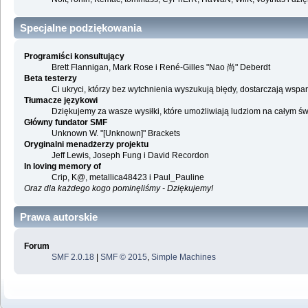
Specjalne podziękowania
Programiści konsultujący
Brett Flannigan, Mark Rose i René-Gilles "Nao 尚" Deberdt
Beta testerzy
Ci ukryci, którzy bez wytchnienia wyszukują błędy, dostarczają ws
Tłumacze językowi
Dziękujemy za wasze wysiłki, które umożliwiają ludziom na całym ś
Główny fundator SMF
Unknown W. "[Unknown]" Brackets
Oryginalni menadżerzy projektu
Jeff Lewis, Joseph Fung i David Recordon
In loving memory of
Crip, K@, metallica48423 i Paul_Pauline
Oraz dla każdego kogo pominęliśmy - Dziękujemy!
Prawa autorskie
Forum
SMF 2.0.18
|
SMF © 2015
,
Simple Machines