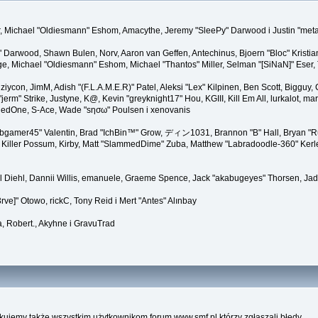
ner, Michael "Oldiesmann" Eshom, Amacythe, Jeremy "SleePy" Darwood i Justin "met
" Darwood, Shawn Bulen, Norv, Aaron van Geffen, Antechinus, Bjoern "Bloc" Kristi
 Michael "Oldiesmann" Eshom, Michael "Thantos" Miller, Selman "[SiNaN]" Eser, Th
 ziycon, JimM, Adish "(F.L.A.M.E.R)" Patel, Aleksi "Lex" Kilpinen, Ben Scott, Biggu
" Strike, Justyne, K@, Kevin "greyknight17" Hou, KGIII, Kill Em All, lurkalot, marga
, RedOne, S-Ace, Wade "sησω" Poulsen i xenovanis
gamer45" Valentin, Brad "IchBin™" Grow, ディン1031, Brannon "B" Hall, Bryan "Run
Killer Possum, Kirby, Matt "SlammedDime" Zuba, Matthew "Labradoodle-360" Kerle, 
el Diehl, Dannii Willis, emanuele, Graeme Spence, Jack "akabugeyes" Thorsen, Jad
ve]" Otowo, rickC, Tony Reid i Mert "Antes" Alınbay
, Robert., Akyhne i GravuTrad
kujemy także wszystkim użytkownikom forum www.smf.pl którzy zgłaszali błędy