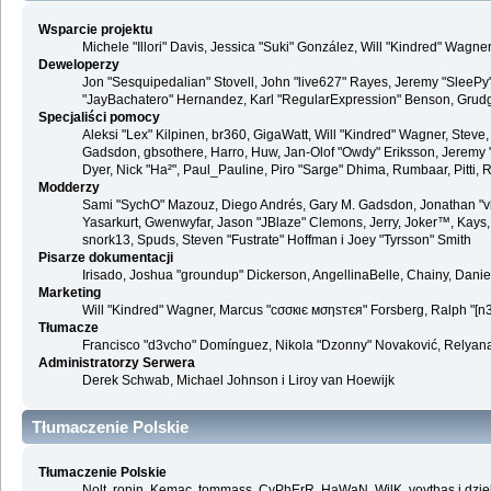
Wsparcie projektu
Michele "Illori" Davis, Jessica "Suki" González, Will "Kindred" Wag
Deweloperzy
Jon "Sesquipedalian" Stovell, John "live627" Rayes, Jeremy "SleePy
"JayBachatero" Hernandez, Karl "RegularExpression" Benson, Grudge,
Specjaliści pomocy
Aleksi "Lex" Kilpinen, br360, GigaWatt, Will "Kindred" Wagner, Steve,
Gadsdon, gbsothere, Harro, Huw, Jan-Olof "Owdy" Eriksson, Jeremy "jerm
Dyer, Nick "Ha²", Paul_Pauline, Piro "Sarge" Dhima, Rumbaar, Pitti
Modderzy
Sami "SychO" Mazouz, Diego Andrés, Gary M. Gadsdon, Jonathan "vb
Yasarkurt, Gwenwyfar, Jason "JBlaze" Clemons, Jerry, Joker™, Kays, 
snork13, Spuds, Steven "Fustrate" Hoffman i Joey "Tyrsson" Smith
Pisarze dokumentacji
Irisado, Joshua "groundup" Dickerson, AngellinaBelle, Chainy, Dani
Marketing
Will "Kindred" Wagner, Marcus "cσσкιє мσηѕтєя" Forsberg, Ralph "[n3r
Tłumacze
Francisco "d3vcho" Domínguez, Nikola "Dzonny" Novaković, Relyana
Administratorzy Serwera
Derek Schwab, Michael Johnson i Liroy van Hoewijk
Tłumaczenie Polskie
Tłumaczenie Polskie
Nolt, ronin, Kemac, tommass, CyPhErR, HaWaN, WilK, voythas i dzię