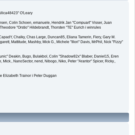
allica48423" O'Leary
ansen, Colin Schoen, emanuele, Hendrik Jan "Compuart" Visser, Juan
eodore "Orstio" Hildebrandt, Thorsten "TE" Eurich i winrules
y, CapadY, Chalky, Chas Large, Duncan85, Eliana Tamerin, Fiery, Gary M.
rett, Mattitude, Mashby, Mick G., Michele "Illori" Davis, MrPhil, Nick "Fizzy"
ic" Deakin, Bugo, Bulakbol, Colin "Shadow82x" Blaber, Daniel15, Eren
Mick., NanoSector, nend, Nibogo, Niko, Peter "Arantor" Spicer, Ricky.,
e Elizabeth Trainor i Peter Duggan