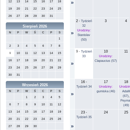
12
13
14
15
16
17
18
»
19
20
21
22
23
24
25
26
27
28
29
30
31
2
3
4
-
Tydzień
32
Sierpień 2026
Urodziny:
»
N
P
W
Ś
C
P
S
Stanislav
1
(50)
2
3
4
5
6
7
8
9
10
11
-
Tydzień
9
10
11
12
13
14
15
33
Urodziny:
16
17
18
19
20
21
22
Clapaucius (57)
»
23
24
25
26
27
28
29
30
31
16
17
18
-
Wrzesień 2026
Tydzień 34
Urodziny:
Urodzin
gumiska (46)
Ada
N
P
W
Ś
C
P
S
»
(67)
,
1
2
3
4
5
Peyma
6
7
8
9
10
11
12
(49)
13
14
15
16
17
18
19
23
24
25
-
Tydzień 35
20
21
22
23
24
25
26
»
27
28
29
30