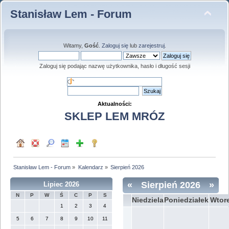
Stanisław Lem - Forum
Witamy,
Gość
.
Zaloguj się
lub
zarejestruj
.
Zaloguj się podając nazwę użytkownika, hasło i długość sesji
Aktualności:
SKLEP LEM MRÓZ
Stanisław Lem - Forum
»
Kalendarz
»
Sierpień 2026
«
Sierpień 2026
»
Lipiec 2026
N
P
W
Ś
C
P
S
Niedziela
Poniedziałek
Wtor
1
2
3
4
5
6
7
8
9
10
11