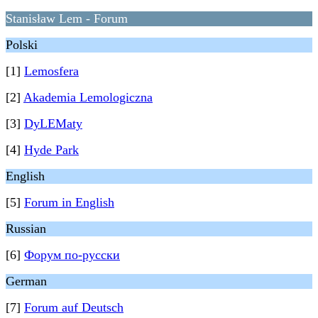
Stanisław Lem - Forum
Polski
[1]
Lemosfera
[2]
Akademia Lemologiczna
[3]
DyLEMaty
[4]
Hyde Park
English
[5]
Forum in English
Russian
[6]
Форум по-русски
German
[7]
Forum auf Deutsch