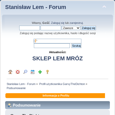
Stanisław Lem - Forum
Witamy,
Gość
.
Zaloguj się
lub
zarejestruj
.
Zaloguj się podając nazwę użytkownika, hasło i długość sesji
Aktualności:
SKLEP LEM MRÓZ
Stanisław Lem - Forum
»
Profil użytkownika GarvyTheDichton
»
Podsumowanie
Informacja o Profilu
Podsumowanie