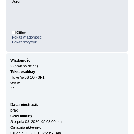
Juror
Offline
Pokaż wiadomości
Pokaż statystyki
Wiadomości:
2 (brak na dzień)
Tekst osobisty:
I love YaBB 1G - SP1!
Wiek:
42
Data rejestracji:
brak
Czas lokalny:
Sierpnia 08, 2026, 05:08:00 pm
Ostatnio aktywny:
Grudnia 01, 2010, 07:29:51 pm