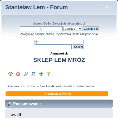
Stanisław Lem - Forum
Witamy,
Gość
.
Zaloguj się
lub
zarejestruj
.
Zaloguj się podając nazwę użytkownika, hasło i długość sesji
Aktualności:
SKLEP LEM MRÓZ
Stanisław Lem - Forum
»
Profil użytkownika wraith
»
Podsumowanie
Informacja o Profilu
Podsumowanie
wraith 