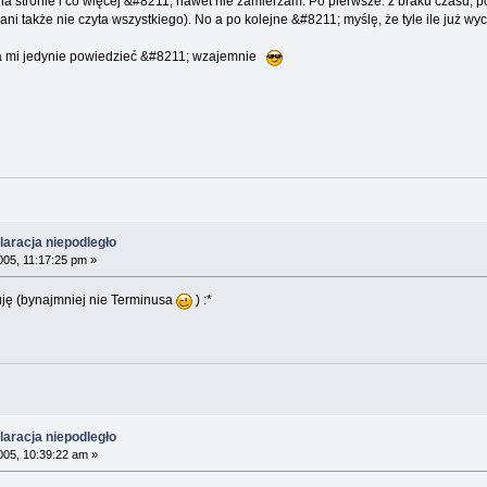
a stronie i co więcej &#8211; nawet nie zamierzam. Po pierwsze: z braku czasu; po 
ni także nie czyta wszystkiego). No a po kolejne &#8211; myślę, że tyle ile już wyc
da mi jedynie powiedzieć &#8211; wzajemnie
aracja niepodległo
005, 11:17:25 pm »
ałuję (bynajmniej nie Terminusa
) :*
aracja niepodległo
005, 10:39:22 am »