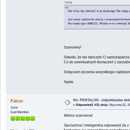
Cytuj
Nie chcę się mieszać w tą dyskusję! Nie staję
Już samo założenie strony i rozpowszechnianie, 
Na hasła typu &#8211; Musisz w to uwierzyć &#
Szanowny!
Szkoda, że nie starczyło Ci samozaparcia 
Co do ewentualnych tłumaczeń z zarzutów 
Dołączam życzenia wszystkiego najlepsz
Agata.
Re: PENTALOG - indywidualna dekl
Falcor
«
Odpowiedź #31 dnia:
Stycznia 02, 2
Juror
God Member
Wielce szanowna!
Sprciachna i inteligentna odpowiedź (ta z