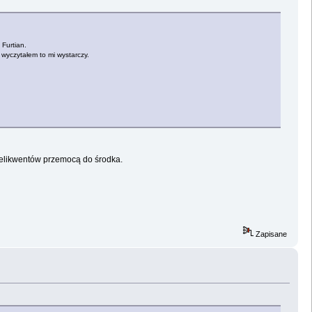
 Furtian.
 wyczytałem to mi wystarczy.
 delikwentów przemocą do środka.
Zapisane