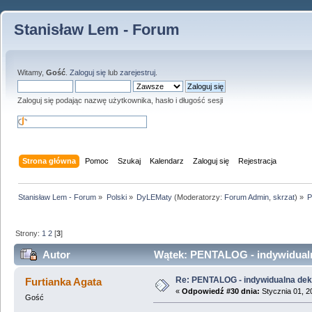
Stanisław Lem - Forum
Witamy,
Gość
.
Zaloguj się
lub
zarejestruj
.
Zaloguj się podając nazwę użytkownika, hasło i długość sesji
Strona główna
Pomoc
Szukaj
Kalendarz
Zaloguj się
Rejestracja
Stanisław Lem - Forum
»
Polski
»
DyLEMaty
(Moderatorzy:
Forum Admin
,
skrzat
) »
P
Strony:
1
2
[
3
]
Autor
Wątek: PENTALOG - indywidualna 
Re: PENTALOG - indywidualna dekl
Furtianka Agata
«
Odpowiedź #30 dnia:
Stycznia 01, 2
Gość