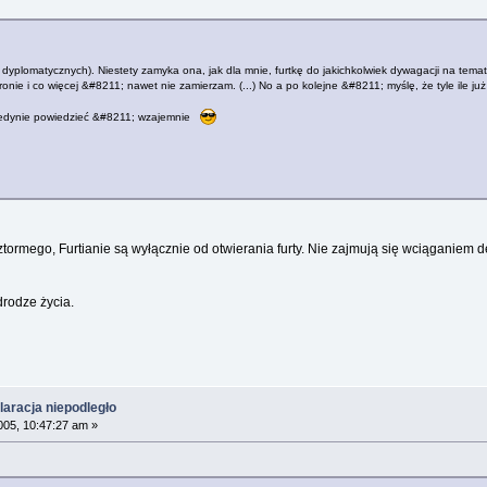
 dyplomatycznych). Niestety zamyka ona, jak dla mnie, furtkę do jakichkolwiek dywagacji na temat
onie i co więcej &#8211; nawet nie zamierzam. (...) No a po kolejne &#8211; myślę, że tyle ile już
 jedynie powiedzieć &#8211; wzajemnie
ztormego, Furtianie są wyłącznie od otwierania furty. Nie zajmują się wciąganiem
drodze życia.
aracja niepodległo
005, 10:47:27 am »