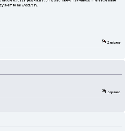
drugie &#8211; jest kilka stron w sieci których zawartość interesuje mnie
zytałem to mi wystarczy.
Zapisane
Zapisane