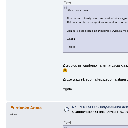
Cytuj
Wielce szanowna!
Sprciachna i inteligentna odpowiedź (ta z typu
Faktycznie nie przeczytałem wszystkiego na str
Dziękuję serdecznie za życzenia i wypada mi
Całuję
Falcor
Z tego co mi wiadomo na temat życia klas
Życzę wszystkiego najlepszego na starej 
Agata
Re: PENTALOG - indywidualna dekl
Furtianka Agata
«
Odpowiedź #34 dnia:
Stycznia 03, 2
Gość
Cytuj