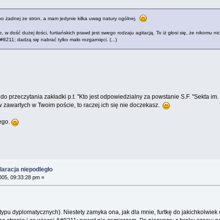
 po żadnej ze stron, a mam jedynie kilka uwag natury ogólnej.
w dość dużej ilości, furtiańskich prawd jest swego rodzaju agitacją. To iż głosi się, że nikomu ni
8211; dadzą się nabrać tylko mało rozgarnięci. (...)
do przeczytania zakładki p.t. "Kto jest odpowiedzialny za powstanie S.F. "Sekta i
zawartych w Twoim poście, to raczej ich się nie doczekasz.
ego.
aracja niepodległo
005, 09:33:28 pm »
 typu dyplomatycznych). Niestety zamyka ona, jak dla mnie, furtkę do jakichkolwiek 