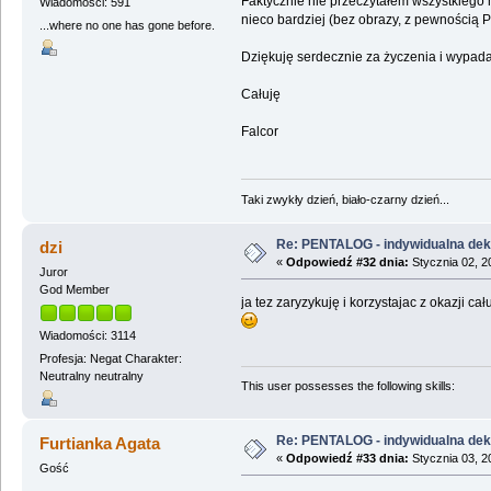
Faktycznie nie przeczytałem wszystkiego n
Wiadomości: 591
nieco bardziej (bez obrazy, z pewnością Pa
...where no one has gone before.
Dziękuję serdecznie za życzenia i wypa
Całuję
Falcor
Taki zwykły dzień, biało-czarny dzień...
Re: PENTALOG - indywidualna dekl
dzi
«
Odpowiedź #32 dnia:
Stycznia 02, 2
Juror
God Member
ja tez zaryzykuję i korzystajac z okazji c
Wiadomości: 3114
Profesja: Negat Charakter:
Neutralny neutralny
This user possesses the following skills:
Re: PENTALOG - indywidualna dekl
Furtianka Agata
«
Odpowiedź #33 dnia:
Stycznia 03, 2
Gość