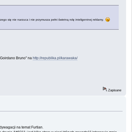
czego się nie narzuca i nie przymusza pełni świetną rolę inteligentnej reklamy.
m. Goirdano Bruno" na
http://republika.pl/karawaka/
Zapisane
dywagacji na temat Furtian.