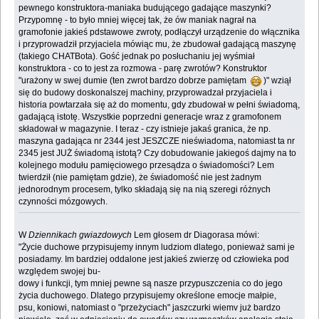
pewnego konstruktora-maniaka budującego gadające maszynki?
Przypomnę - to było mniej więcej tak, że ów maniak nagrał na
gramofonie jakieś pdstawowe zwroty, podłączył urządzenie do włącznika
i przyprowadził przyjaciela mówiąc mu, że zbudował gadającą maszynę
(takiego CHATBota). Gość jednak po posłuchaniu jej wyśmiał
konstruktora - co to jest za rozmowa - parę zwrotów? Konstruktor
"urażony w swej dumie (ten zwrot bardzo dobrze pamiętam
)" wziął
się do budowy doskonalszej machiny, przyprowadzał przyjaciela i
historia powtarzała się aż do momentu, gdy zbudował w pełni świadomą,
gadającą istotę. Wszystkie poprzedni generacje wraz z gramofonem
składował w magazynie. I teraz - czy istnieje jakaś granica, że np.
maszyna gadająca nr 2344 jest JESZCZE nieświadoma, natomiast ta nr
2345 jest JUŻ świadomą istotą? Czy dobudowanie jakiegoś dajmy na to
kolejnego modułu pamięciowego przesądza o świadomości? Lem
twierdził (nie pamiętam gdzie), że świadomość nie jest żadnym
jednorodnym procesem, tylko składają się na nią szeregi różnych
czynności mózgowych.
W
Dziennikach gwiazdowych
Lem głosem dr Diagorasa mówi:
"Życie duchowe przypisujemy innym ludziom dlatego, ponieważ sami je
posiadamy. Im bardziej oddalone jest jakieś zwierzę od człowieka pod
względem swojej bu-
dowy i funkcji, tym mniej pewne są nasze przypuszczenia co do jego
życia duchowego. Dlatego przypisujemy określone emocje małpie,
psu, koniowi, natomiast o "przeżyciach" jaszczurki wiemv już bardzo