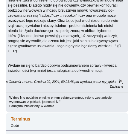
niewiele, zaś w odniesieniu do owadów czy wymoczków analogie stają
się bezsilne. Dlatego nigdy się nie dowiemy, czy pewnej konfiguracji
bodźców nerwowych w mózgu brzusznym mrówki towarzyszy od-
czuwana przez nią "radość" czy ,,niepokój" i czy ona w ogóle może
przeżywać tego rodzaju stany. Otóż to, co jest w odniesieniu do zwie-
rząt raczej trywialne i niezbyt istotne - problem istnienia lub nieist-
nienia ich życia duchowego - staje się zmorą w obliczu kyberno-
iciów. (idvz one, ledwo powstają z martwych, już zaczynają walczyć,
pragną się wyzwolić, ale czemu tak jest, jaki stan subiektywny wywo-
tujc te gwałtowne usiłowania - tego nigdy nie będziemy wiedzieli..." (O
C R)
Wydaje mi się to bardzo dobrym podsumowaniem sprawy - kwestia
świadomości (wg mnie) jest analogiczna do kwestii emocji.
«
Ostatnia zmiana: Grudnia 29, 2004, 09:21:46 pm wysłana przez nty_qrld
»
Zapisane
W dniu N o godzinie entej, w entym sektorze entego rejonu zostaniecie
wyentowani z pokładu jednostki N."
Pamiętnik znaleziony w wannie
Terminus
Gość