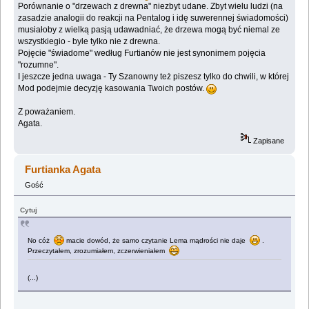
Porównanie o "drzewach z drewna" niezbyt udane. Zbyt wielu ludzi (na
zasadzie analogii do reakcji na Pentalog i idę suwerennej świadomości)
musiałoby z wielką pasją udawadniać, że drzewa mogą być niemal ze
wszystkiegio - byle tylko nie z drewna.
Pojęcie "świadome" według Furtianów nie jest synonimem pojęcia
"rozumne".
I jeszcze jedna uwaga - Ty Szanowny też piszesz tylko do chwili, w której
Mod podejmie decyzję kasowania Twoich postów.
Z poważaniem.
Agata.
Zapisane
Furtianka Agata
Gość
Cytuj
No cóż
macie dowód, że samo czytanie Lema mądrości nie daje
.
Przeczytałem, zrozumiałem, zczerwieniałem
(...)