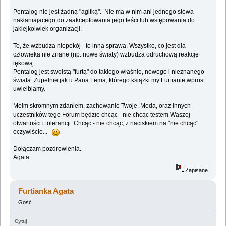
Pentalog nie jest żadną "agitką". Nie ma w nim ani jednego słowa
nakłaniajacego do zaakceptowania jego teści lub wstępowania do
jakiejkolwiek organizacji.
To, że wzbudza niepokój - to inna sprawa. Wszystko, co jest dla
człowieka nie znane (np. nowe światy) wzbudza odruchową reakcję
lękową.
Pentalog jest swoistą "furtą" do takiego właśnie, nowego i nieznanego
świata. Zupełnie jak u Pana Lema, którego książki my Furtianie wprost
uwielbiamy.
Moim skromnym zdaniem, zachowanie Twoje, Moda, oraz innych
uczestników tego Forum będzie chcąc - nie chcąc testem Waszej
otwartości i tolerancji. Chcąc - nie chcąc, z naciskiem na "nie chcąc"
oczywiście...
Dołączam pozdrowienia.
Agata
Zapisane
Furtianka Agata
Gość
Cytuj