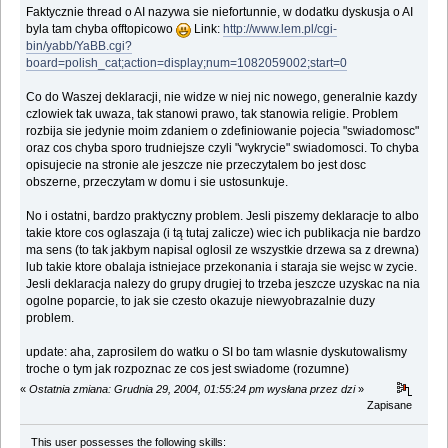
Faktycznie thread o AI nazywa sie niefortunnie, w dodatku dyskusja o AI
byla tam chyba offtopicowo
Link:
http://www.lem.pl/cgi-
bin/yabb/YaBB.cgi?
board=polish_cat;action=display;num=1082059002;start=0
Co do Waszej deklaracji, nie widze w niej nic nowego, generalnie kazdy
czlowiek tak uwaza, tak stanowi prawo, tak stanowia religie. Problem
rozbija sie jedynie moim zdaniem o zdefiniowanie pojecia "swiadomosc"
oraz cos chyba sporo trudniejsze czyli "wykrycie" swiadomosci. To chyba
opisujecie na stronie ale jeszcze nie przeczytalem bo jest dosc
obszerne, przeczytam w domu i sie ustosunkuje.
No i ostatni, bardzo praktyczny problem. Jesli piszemy deklaracje to albo
takie ktore cos oglaszaja (i tą tutaj zalicze) wiec ich publikacja nie bardzo
ma sens (to tak jakbym napisal oglosil ze wszystkie drzewa sa z drewna)
lub takie ktore obalaja istniejace przekonania i staraja sie wejsc w zycie.
Jesli deklaracja nalezy do grupy drugiej to trzeba jeszcze uzyskac na nia
ogolne poparcie, to jak sie czesto okazuje niewyobrazalnie duzy
problem.
update: aha, zaprosilem do watku o SI bo tam wlasnie dyskutowalismy
troche o tym jak rozpoznac ze cos jest swiadome (rozumne)
«
Ostatnia zmiana: Grudnia 29, 2004, 01:55:24 pm wysłana przez dzi
»
Zapisane
This user possesses the following skills: