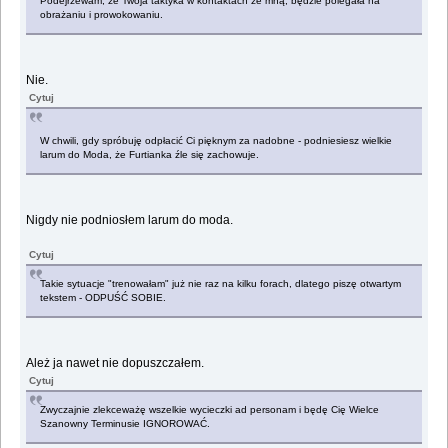
Podejrzewam, że Twoja taktyka w kontaktach ze mną, będzie polegała na
obrażaniu i prowokowaniu.
Nie.
Cytuj
W chwili, gdy spróbuję odpłacić Ci pięknym za nadobne - podniesiesz wielkie
larum do Moda, że Furtianka źle się zachowuje.
Nigdy nie podniosłem larum do moda.
Cytuj
Takie sytuacje "trenowałam" już nie raz na kilku forach, dlatego piszę otwartym
tekstem - ODPUŚĆ SOBIE.
Ależ ja nawet nie dopuszczałem.
Cytuj
Zwyczajnie zlekceważę wszelkie wycieczki ad personam i będę Cię Wielce
Szanowny Terminusie IGNOROWAĆ.