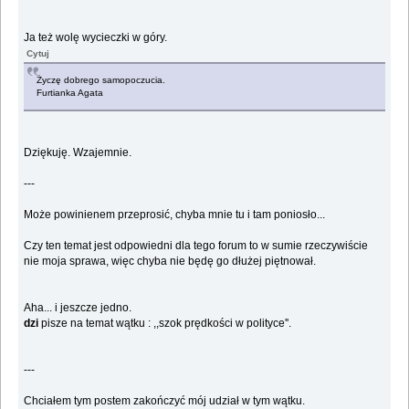
Ja też wolę wycieczki w góry.
Cytuj
Życzę dobrego samopoczucia.
Furtianka Agata
Dziękuję. Wzajemnie.
---
Może powinienem przeprosić, chyba mnie tu i tam poniosło...
Czy ten temat jest odpowiedni dla tego forum to w sumie rzeczywiście
nie moja sprawa, więc chyba nie będę go dłużej piętnował.
Aha... i jeszcze jedno.
dzi
pisze na temat wątku : ,,szok prędkości w polityce''.
---
Chciałem tym postem zakończyć mój udział w tym wątku.