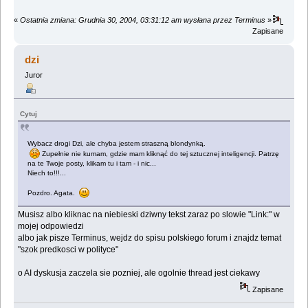
«
Ostatnia zmiana: Grudnia 30, 2004, 03:31:12 am wysłana przez Terminus
»
Zapisane
dzi
Juror
Cytuj
Wybacz drogi Dzi, ale chyba jestem straszną blondynką.
Zupełnie nie kumam, gdzie mam kliknąć do tej sztucznej inteligencji. Patrzę
na te Twoje posty, klikam tu i tam - i nic...
Niech to!!!...
Pozdro. Agata.
Musisz albo kliknac na niebieski dziwny tekst zaraz po slowie "Link:" w
mojej odpowiedzi
albo jak pisze Terminus, wejdz do spisu polskiego forum i znajdz temat
"szok predkosci w polityce"
o AI dyskusja zaczela sie pozniej, ale ogolnie thread jest ciekawy
Zapisane