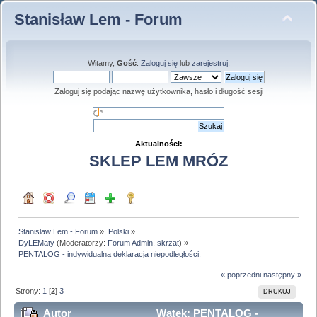
Stanisław Lem - Forum
Witamy,
Gość
.
Zaloguj się
lub
zarejestruj
.
Zaloguj się podając nazwę użytkownika, hasło i długość sesji
Aktualności:
SKLEP LEM MRÓZ
Stanisław Lem - Forum
»
Polski
»
DyLEMaty
(Moderatorzy:
Forum Admin
,
skrzat
) »
PENTALOG - indywidualna deklaracja niepodległości.
« poprzedni
następny »
Strony:
1
[
2
]
3
DRUKUJ
Autor
Wątek: PENTALOG -