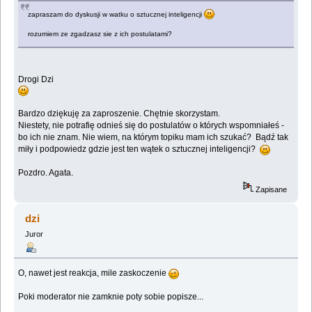
zapraszam do dyskusji w watku o sztucznej inteligencji
rozumiem ze zgadzasz sie z ich postulatami?
Drogi Dzi
Bardzo dziękuję za zaproszenie. Chętnie skorzystam.
Niestety, nie potrafię odnieś się do postulatów o których wspomniałeś -
bo ich nie znam. Nie wiem, na którym topiku mam ich szukać? Bądź tak
miły i podpowiedz gdzie jest ten wątek o sztucznej inteligencji?
Pozdro. Agata.
Zapisane
dzi
Juror
O, nawet jest reakcja, mile zaskoczenie
Poki moderator nie zamknie poty sobie popisze...