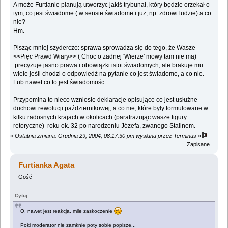
A może Furtianie planują utworzyc jakiś trybunał, który będzie orzekał o
tym, co jest świadome ( w sensie świadome i już, np. zdrowi ludzie) a co
nie?
Hm.
Pisząc mniej szyderczo: sprawa sprowadza się do tego, że Wasze
<<Pięc Prawd Wiary>> ( Choc o żadnej 'Wierze' mowy tam nie ma)
precyzuje jasno prawa i obowiązki istot świadomych, ale brakuje mu
wiele jeśli chodzi o odpowiedź na pytanie co jest świadome, a co nie.
Lub nawet co to jest świadomośc.
Przypomina to nieco wzniosłe deklaracje opisujące co jest usłużne
duchowi rewolucji październikowej, a co nie, które były formułowane w
kilku radosnych krajach w okolicach (parafrazując wasze figury
retoryczne) roku ok. 32 po narodzeniu Józefa, zwanego Stalinem.
«
Ostatnia zmiana: Grudnia 29, 2004, 08:17:30 pm wysłana przez Terminus
»
Zapisane
Furtianka Agata
Gość
Cytuj
O, nawet jest reakcja, mile zaskoczenie
Poki moderator nie zamknie poty sobie popisze...