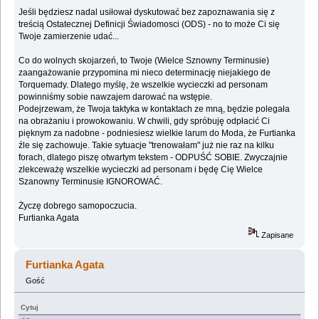
Jeśli będziesz nadal usiłował dyskutować bez zapoznawania się z
treścią Ostatecznej Definicji Świadomosci (ODS) - no to może Ci się
Twoje zamierzenie udać...
Co do wolnych skojarzeń, to Twoje (Wielce Sznowny Terminusie)
zaangażowanie przypomina mi nieco determinację niejakiego de
Torquemady. Dlatego myślę, że wszelkie wycieczki ad personam
powinniśmy sobie nawzajem darować na wstępie.
Podejrzewam, że Twoja taktyka w kontaktach ze mną, będzie polegała
na obrażaniu i prowokowaniu. W chwili, gdy spróbuję odpłacić Ci
pięknym za nadobne - podniesiesz wielkie larum do Moda, że Furtianka
źle się zachowuje. Takie sytuacje "trenowałam" już nie raz na kilku
forach, dlatego piszę otwartym tekstem - ODPUŚĆ SOBIE. Zwyczajnie
zlekceważę wszelkie wycieczki ad personam i będę Cię Wielce
Szanowny Terminusie IGNOROWAĆ.
Życzę dobrego samopoczucia.
Furtianka Agata
Zapisane
Furtianka Agata
Gość
Cytuj