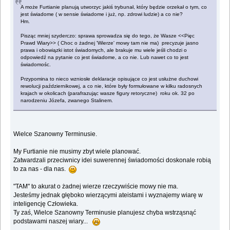
A może Furtianie planują utworzyc jakiś trybunał, który będzie orzekał o tym, co
jest świadome ( w sensie świadome i już, np. zdrowi ludzie) a co nie?
Hm.
Pisząc mniej szyderczo: sprawa sprowadza się do tego, że Wasze <<Pięc
Prawd Wiary>> ( Choc o żadnej 'Wierze' mowy tam nie ma) precyzuje jasno
prawa i obowiązki istot świadomych, ale brakuje mu wiele jeśli chodzi o
odpowiedź na pytanie co jest świadome, a co nie. Lub nawet co to jest
świadomośc.
Przypomina to nieco wzniosłe deklaracje opisujące co jest usłużne duchowi
rewolucji październikowej, a co nie, które były formułowane w kilku radosnych
krajach w okolicach (parafrazując wasze figury retoryczne) roku ok. 32 po
narodzeniu Józefa, zwanego Stalinem.
Wielce Szanowny Terminusie.
My Furtianie nie musimy zbyt wiele planować.
Zatwardzali przeciwnicy idei suwerennej świadomości doskonale robią
to za nas - dla nas.
"TAM" to akurat o żadnej wierze rzeczywiście mowy nie ma.
Jesteśmy jednak głęboko wierzącymi ateistami i wyznajemy wiarę w
inteligencję Człowieka.
Ty zaś, Wielce Szanowny Terminusie planujesz chyba wstrząsnąć
podstawami naszej wiary...