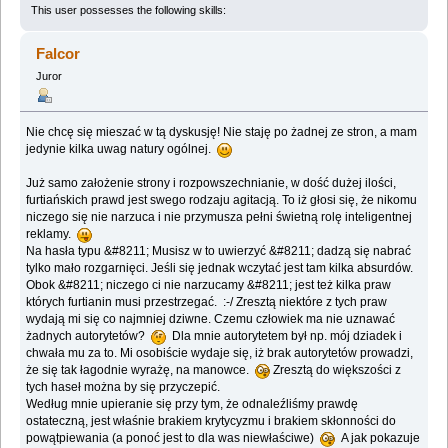
This user possesses the following skills:
Falcor
Juror
Nie chcę się mieszać w tą dyskusję! Nie staję po żadnej ze stron, a mam
jedynie kilka uwag natury ogólnej.
Już samo założenie strony i rozpowszechnianie, w dość dużej ilości,
furtiańskich prawd jest swego rodzaju agitacją. To iż głosi się, że nikomu
niczego się nie narzuca i nie przymusza pełni świetną rolę inteligentnej
reklamy.
Na hasła typu &#8211; Musisz w to uwierzyć &#8211; dadzą się nabrać
tylko mało rozgarnięci. Jeśli się jednak wczytać jest tam kilka absurdów.
Obok &#8211; niczego ci nie narzucamy &#8211; jest też kilka praw
których furtianin musi przestrzegać. :-/ Zresztą niektóre z tych praw
wydają mi się co najmniej dziwne. Czemu człowiek ma nie uznawać
żadnych autorytetów?
Dla mnie autorytetem był np. mój dziadek i
chwała mu za to. Mi osobiście wydaje się, iż brak autorytetów prowadzi,
że się tak łagodnie wyrażę, na manowce.
Zresztą do większości z
tych haseł można by się przyczepić.
Według mnie upieranie się przy tym, że odnaleźliśmy prawdę
ostateczną, jest właśnie brakiem krytycyzmu i brakiem skłonności do
powątpiewania (a ponoć jest to dla was niewłaściwe)
A jak pokazuje