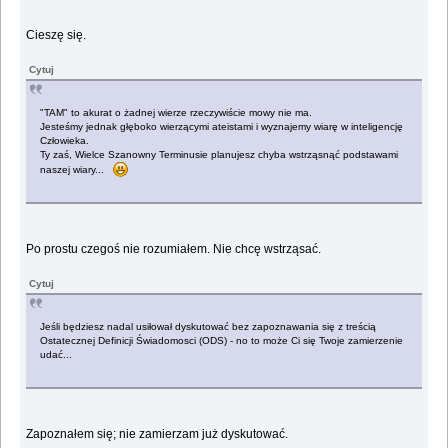
Cieszę się.
Cytuj
"TAM" to akurat o żadnej wierze rzeczywiście mowy nie ma.
Jesteśmy jednak głęboko wierzącymi ateistami i wyznajemy wiarę w inteligencję
Człowieka.
Ty zaś, Wielce Szanowny Terminusie planujesz chyba wstrząsnąć podstawami
naszej wiary...
Po prostu czegoś nie rozumiałem. Nie chcę wstrząsać.
Cytuj
Jeśli będziesz nadal usiłował dyskutować bez zapoznawania się z treścią
Ostatecznej Definicji Świadomosci (ODS) - no to może Ci się Twoje zamierzenie
udać...
Zapoznałem się; nie zamierzam już dyskutować.