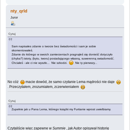
nty_qrld
Juror
Cytuj
Sam napisałes zdanie o tworze bez świadomości i sam je sobie
skomentowałeś.
Zdanie do którego w swoich zamierzeniach pragnąłeś się donieść dotyczyło
(chyba?) istoty, (bytu, tworu) posiadającego własną, suwerenną swiadomość.
Chciałeś - ale ci nie wyszło... Nie szkodzi.
Nie ty pierwszy...
No cóż
macie dowód, że samo czytanie Lema mądrości nie daje
. Przeczytałem, zrozumiałem, zczerwieniałem
Cytuj
Zupełnie jak u Pana Lema, którego książki my Furtianie wprost uwielbiamy.
Czytaliście więc zapewne w
Summie
, jak Autor opisywał historię