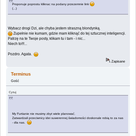
Proponuje poprostu kliknac na podany przezemnie link
(...)
Wybacz drogi Dzi, ale chyba jestem straszną blondynką.
Zupełnie nie kumam, gdzie mam kliknąć do tej sztucznej inteligencji.
Patrzę na te Twoje posty, klikam tu i tam - i nic...
Niech to!!!...
Pozdro. Agata.
Zapisane
Terminus
Gość
Cytuj
My Furtianie nie musimy zbyt wiele planować.
Zatwardzali przeciwnicy idei suwerennej świadomości doskonale robią to za nas
- dla nas.