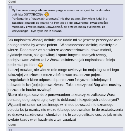
Cytuj
My Furtianie mamy zdefiniowane pojęcie świadomość i jest to na dodatek
definicja OSTATECZNA
Porównanie o "drzewach z drewna" niezbyt udane. Zbyt wielu ludzi (na
zasadzie analogii do reakcji na Pentalog i idę suwerennej świadomości)
musiałoby z wielką pasją udawadniać, że drzewa mogą być niemal ze
wszystkiegio - byle tylko nie z drewna.
Jak napisalem Waszej definicji nie udalo mi sie jeszcze przeczytac wiec
do tego trzeba by wrocic potem... W ostatecznosc definicji niestety nie
wierze. Dodam tez ze nie wierze w czasteczkowa budowe materii,
dylatacje czasu, sile grawitacji i sporo innych uznanych rzeczy,
podejrzewam zatem ze i z Wasza ostateczna jak napisalas definicja
bede mial problem
Inaczej mowiac, nie wierze (nie moge uwierzyc bo moja logika mi tego
zakazuje) ze czlowiek moze zdefiniowac ostateczne pojecia
czegokolwiek ktore odpowiadaja rzeczom faktycznie istniejacym i
udowodnic ich (pojec) prawdziwosc. Takie rzeczy robi Bóg wiec musimy
jeszcze sie troche rozwinąć.
Skoro nie zgadzasz sie z porownaniem to znaczy ze zaliczasz Wasz
pentalog do grupy drugiej czyli to deklaracji niezgodnych z obecnymi?
Wyjasnij mi zatem co jest innego w nim od powszechnie uznanego
pojecia bo ja roznicy nie widze (dlatego porownalem to do oswiadczenia
ze drzewa sa zdrewna - chodzilo mi o to ze oglosiliscie cos, co jak mi sie
wydaje kazdy wie i kazdy sie z tym zgadza)
Cytuj