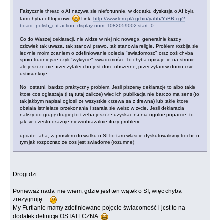
Faktycznie thread o AI nazywa sie niefortunnie, w dodatku dyskusja o AI byla
tam chyba offtopicowo
Link:
http://www.lem.pl/cgi-bin/yabb/YaBB.cgi?
board=polish_cat;action=display;num=1082059002;start=0
Co do Waszej deklaracji, nie widze w niej nic nowego, generalnie kazdy
czlowiek tak uwaza, tak stanowi prawo, tak stanowia religie. Problem rozbija sie
jedynie moim zdaniem o zdefiniowanie pojecia "swiadomosc" oraz coś chyba
sporo trudniejsze czyli "wykrycie" swiadomości. To chyba opisujecie na stronie
ale jeszcze nie przeczytalem bo jest dosc obszerne, przeczytam w domu i sie
ustosunkuje.
No i ostatni, bardzo praktyczny problem. Jesli piszemy deklaracje to albo takie
ktore cos oglaszaja (i tą tutaj zalicze) wiec ich publikacja nie bardzo ma sens (to
tak jakbym napisal oglosil ze wszystkie drzewa sa z drewna) lub takie ktore
obalaja istniejace przekonania i staraja sie wejsc w zycie. Jesli deklaracja
nalezy do grupy drugiej to trzeba jeszcze uzyskac na nia ogolne poparcie, to
jak sie czesto okazuje niewyobrazalnie duzy problem.
update: aha, zaprosilem do watku o SI bo tam wlasnie dyskutowalismy troche o
tym jak rozpoznac ze cos jest swiadome (rozumne)
Drogi dzi.
Ponieważ nadal nie wiem, gdzie jest ten wątek o SI, więc chyba
zrezygnuję...
My Furtianie mamy zdefiniowane pojęcie świadomość i jest to na
dodatek definicja OSTATECZNA