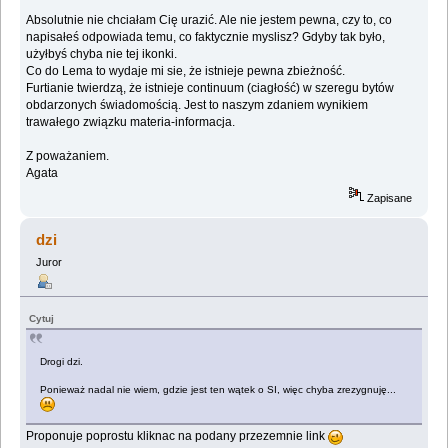
Absolutnie nie chciałam Cię urazić. Ale nie jestem pewna, czy to, co
napisałeś odpowiada temu, co faktycznie myslisz? Gdyby tak było,
użyłbyś chyba nie tej ikonki.
Co do Lema to wydaje mi sie, że istnieje pewna zbieżność.
Furtianie twierdzą, że istnieje continuum (ciagłość) w szeregu bytów
obdarzonych świadomością. Jest to naszym zdaniem wynikiem
trawałego związku materia-informacja.
Z poważaniem.
Agata
Zapisane
dzi
Juror
Cytuj
Drogi dzi.
Ponieważ nadal nie wiem, gdzie jest ten wątek o SI, więc chyba zrezygnuję...
Proponuje poprostu kliknac na podany przezemnie link