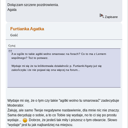
Dołączam szczere pozdrowienia.
Agata
Zapisane
Furtianka Agatka
Gość
Cytuj
A w ogóle to takie agitki wolno smarowac na forach? Co to ma z Lemem
wspólnego? Toż to potwarz.
Wydaje mi się że ta krótkotrwała działalnośc p. Furtianki Agaty już się
zakończyła i że nie pojawi się ona więcej na forum...
Wydaje mi się, że o tym czy takie "agitki wolno tu smarować" zadecyduje
Moderator.
Żałuję, ale samo Twoje negatywne nastawienie, dla mnie nic nie znaczy.
Sama decyduję o sobie, a to co Tobie się wydaje, no to ci się po prostu
wydaje...
Dobrze, że jesteś tak miły i piszesz o tym otwarcie. Słowo
"wydaje" jest tu jak najbardziej na miejscu.