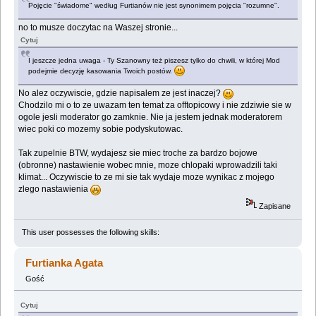
Pojęcie "świadome" według Furtianów nie jest synonimem pojęcia "rozumne".
no to musze doczytac na Waszej stronie...
Cytuj
I jeszcze jedna uwaga - Ty Szanowny też piszesz tylko do chwili, w której Mod
podejmie decyzję kasowania Twoich postów.
No alez oczywiscie, gdzie napisalem ze jest inaczej?
Chodzilo mi o to ze uwazam ten temat za offtopicowy i nie zdziwie sie w
ogole jesli moderator go zamknie. Nie ja jestem jednak moderatorem
wiec poki co mozemy sobie podyskutowac.
Tak zupelnie BTW, wydajesz sie miec troche za bardzo bojowe
(obronne) nastawienie wobec mnie, moze chlopaki wprowadzili taki
klimat... Oczywiscie to ze mi sie tak wydaje moze wynikac z mojego
zlego nastawienia
Zapisane
This user possesses the following skills:
Furtianka Agata
Gość
Cytuj