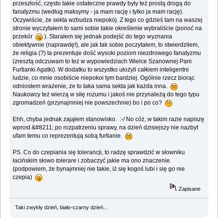
przeszłość, często takie ostateczne prawdy były też prostą drogą do
fanatyzmu (według maksymy - ja mam rację i tylko ja mam rację).
Oczywiście, że sekta wzbudza niepokój. Z tego co gdzieś tam na waszej
stronie wyczytałem to sami sobie takie określenie wybraliście (ponoć na
przekór
). Starałem się jednak podejść do tego wyznania
obiektywnie (naprawdę!), ale jak tak sobie poczytałem, to stwierdziłem,
że religia (?) ta prezentuje dość wysoki poziom niezdrowego fanatyzmu
(zresztą odczuwam to też w wypowiedziach Wielce Szanownej Pani
Furtianki Agatki). W dodatku to wszystko ułożyli całkiem inteligentni
ludzie, co mnie osobiście niepokoi tym bardziej. Ogólnie rzecz biorąc
odniosłem wrażenie, że to taka sama sekta jak każda inna.
Naukowcy też wierzą w siłę rozumu i jakoś nie przynależą do tego typu
zgromadzeń (przynajmniej nie powszechnie) bo i po co?
Ehh, chyba jednak zająłem stanowisko. :-/ No cóż, w takim razie napiszę
wprost &#8211; po rozpatrzeniu sprawy, na dzień dzisiejszy nie nazbyt
ufam temu co reprezentują sobą furtianie.
PS. Co do czepiania się tolerancji, to radzę sprawdzić w słowniku
łacińskim słowo
tolerare
i zobaczyć jakie ma ono znaczenie.
(podpowiem, że bynajmniej nie takie, iż się kogoś lubi i się go nie
czepia)
Zapisane
Taki zwykły dzień, biało-czarny dzień...