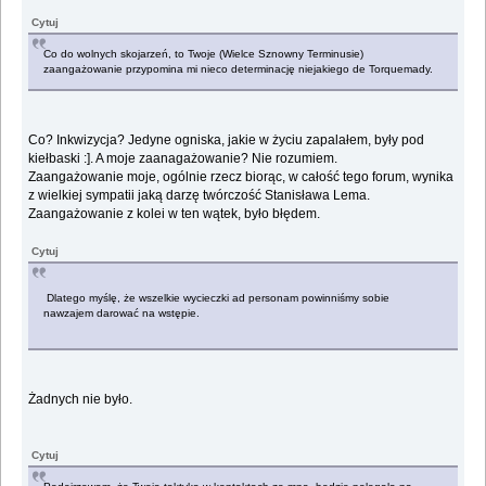
Cytuj
Co do wolnych skojarzeń, to Twoje (Wielce Sznowny Terminusie)
zaangażowanie przypomina mi nieco determinację niejakiego de Torquemady.
Co? Inkwizycja? Jedyne ogniska, jakie w życiu zapalałem, były pod
kiełbaski :]. A moje zaanagażowanie? Nie rozumiem.
Zaangażowanie moje, ogólnie rzecz biorąc, w całość tego forum, wynika
z wielkiej sympatii jaką darzę twórczość Stanisława Lema.
Zaangażowanie z kolei w ten wątek, było błędem.
Cytuj
Dlatego myślę, że wszelkie wycieczki ad personam powinniśmy sobie
nawzajem darować na wstępie.
Żadnych nie było.
Cytuj