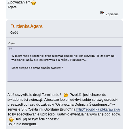
Z poważaniem
Agata
Zapisane
Furtianka Agara
Gość
Cytuj
W takim razie niszczenie życia nieświadomego nie jest krzywdą. To znaczy, np.
wypalanie lasów nie jest krzywdą dla roślin? Rozumiem...
Mam przejśc do świadomości zwierząt?
Ależ oczywiście drogi Terminusie !
Przejdź, jeśli chcesz do
świadomości zwierząt. A jeszcze lepiej, gdybyś sobie sprawę uprościł i
przeszedł od razu do zakładki "Ostateczna Definicja Świadomości" w
serwisie S.F. "Sekta im. Giordano Bruno" na
http://republika.pl/karawaka/
To by zdecydowanie uprościło i ułatwiło ewentualna wymianę poglądów.
Jeśli jej oczywiście chcesz?...
Bo ja nie nalegam...