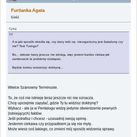
indywidualna deklaracja niepodległości. (Przeczytany
Furtianka Agata
113123 razy)
Gość
Cytuj
A w jaki sposób określa się, czy dany twór np. nieorganiczny jest świadomy czy
nie? Test Turinga?
Bo... takowe twory jeszcze nie istnieją, więc jestem bardzo ciekaw jak
zamierzacie te problemy rozwiązac.
Będzie trzeba rozszerzyc doktrynę...
Wielce Szanowny Terminusie.
To, że coś nie istnieje teraz jeszcze nic nie oznacza.
Chcę uprzejmie zapytać, gdzie Ty tu widzisz doktrynę?
Wybacz - ale ja w Pentalogu widzę jedynie stwierdzenie pewnych
(istniejących) faktów.
Jeśli potrafisz i chcesz - uzasadnij swoją opinię.
Jestemm ciekawa czy przypadkiem ja się nie mylę.
Może wiesz coś takiego, co zmieni mój sposób widzenia sprawy.