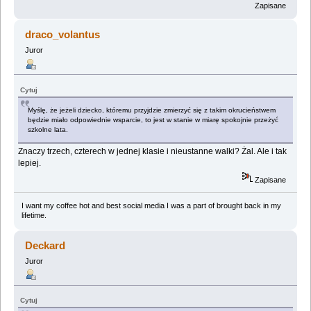
Zapisane
draco_volantus
Juror
Cytuj
Myślę, że jeżeli dziecko, któremu przyjdzie zmierzyć się z takim okrucieństwem
będzie miało odpowiednie wsparcie, to jest w stanie w miarę spokojnie przeżyć
szkolne lata.
Znaczy trzech, czterech w jednej klasie i nieustanne walki? Żal. Ale i tak
lepiej.
Zapisane
I want my coffee hot and best social media I was a part of brought back in my
lifetime.
Deckard
Juror
Cytuj