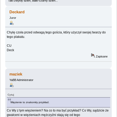
Taki zwykły dzień, biało-czarny dzień...
Deckard
Juror
Chylę czoła przed odwagą tego gościa, który użyczył swojej twarzy do
tego plakatu.
CU
Deck
Zapisane
maziek
YaBB Administrator
Cytuj
Więzienie to znakomity przykład.
Co Wy z tym więzieniem? Na co to ma być przykład? Co Wy, sądzicie że
gwałceni w więzieniach mężczyźni stają się od tego