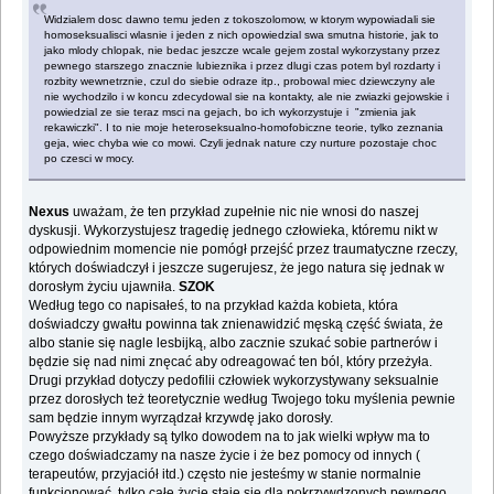
Widzialem dosc dawno temu jeden z tokoszolomow, w ktorym wypowiadali sie
homoseksualisci wlasnie i jeden z nich opowiedzial swa smutna historie, jak to
jako mlody chlopak, nie bedac jeszcze wcale gejem zostal wykorzystany przez
pewnego starszego znacznie lubieznika i przez dlugi czas potem byl rozdarty i
rozbity wewnetrznie, czul do siebie odraze itp., probowal miec dziewczyny ale
nie wychodzilo i w koncu zdecydowal sie na kontakty, ale nie zwiazki gejowskie i
powiedzial ze sie teraz msci na gejach, bo ich wykorzystuje i "zmienia jak
rekawiczki". I to nie moje heteroseksualno-homofobiczne teorie, tylko zeznania
geja, wiec chyba wie co mowi. Czyli jednak nature czy nurture pozostaje choc
po czesci w mocy.
Nexus
uważam, że ten przykład zupełnie nic nie wnosi do naszej
dyskusji. Wykorzystujesz tragedię jednego człowieka, któremu nikt w
odpowiednim momencie nie pomógł przejść przez traumatyczne rzeczy,
których doświadczył i jeszcze sugerujesz, że jego natura się jednak w
dorosłym życiu ujawniła.
SZOK
Według tego co napisałeś, to na przykład każda kobieta, która
doświadczy gwałtu powinna tak znienawidzić męską część świata, że
albo stanie się nagle lesbijką, albo zacznie szukać sobie partnerów i
będzie się nad nimi znęcać aby odreagować ten ból, który przeżyła.
Drugi przykład dotyczy pedofilii człowiek wykorzystywany seksualnie
przez dorosłych też teoretycznie według Twojego toku myślenia pewnie
sam będzie innym wyrządzał krzywdę jako dorosły.
Powyższe przykłady są tylko dowodem na to jak wielki wpływ ma to
czego doświadczamy na nasze życie i że bez pomocy od innych (
terapeutów, przyjaciół itd.) często nie jesteśmy w stanie normalnie
funkcjonować, tylko całe życie staje się dla pokrzywdzonych pewnego