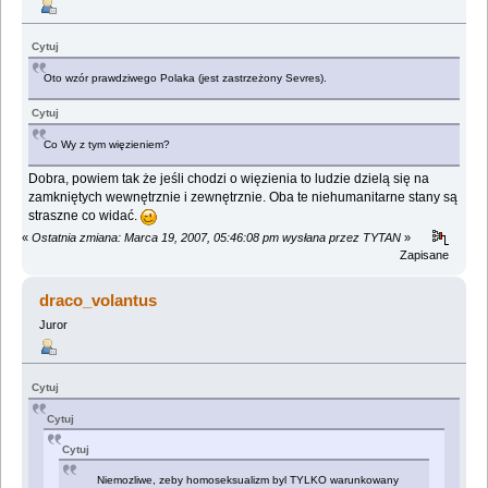
Cytuj
Oto wzór prawdziwego Polaka (jest zastrzeżony Sevres).
Cytuj
Co Wy z tym więzieniem?
Dobra, powiem tak że jeśli chodzi o więzienia to ludzie dzielą się na
zamkniętych wewnętrznie i zewnętrznie. Oba te niehumanitarne stany są
straszne co widać.
«
Ostatnia zmiana: Marca 19, 2007, 05:46:08 pm wysłana przez TYTAN
»
Zapisane
draco_volantus
Juror
Cytuj
Cytuj
Cytuj
Niemozliwe, zeby homoseksualizm byl TYLKO warunkowany