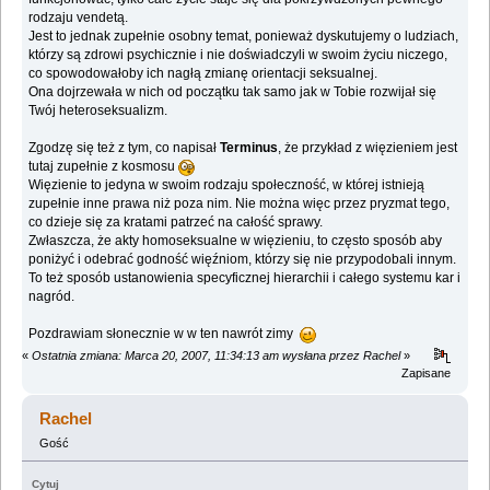
rodzaju vendetą.
Jest to jednak zupełnie osobny temat, ponieważ dyskutujemy o ludziach,
którzy są zdrowi psychicznie i nie doświadczyli w swoim życiu niczego,
co spowodowałoby ich nagłą zmianę orientacji seksualnej.
Ona dojrzewała w nich od początku tak samo jak w Tobie rozwijał się
Twój heteroseksualizm.
Zgodzę się też z tym, co napisał
Terminus
, że przykład z więzieniem jest
tutaj zupełnie z kosmosu
Więzienie to jedyna w swoim rodzaju społeczność, w której istnieją
zupełnie inne prawa niż poza nim. Nie można więc przez pryzmat tego,
co dzieje się za kratami patrzeć na całość sprawy.
Zwłaszcza, że akty homoseksualne w więzieniu, to często sposób aby
poniżyć i odebrać godność więźniom, którzy się nie przypodobali innym.
To też sposób ustanowienia specyficznej hierarchii i całego systemu kar i
nagród.
Pozdrawiam słonecznie w w ten nawrót zimy
«
Ostatnia zmiana: Marca 20, 2007, 11:34:13 am wysłana przez Rachel
»
Zapisane
Rachel
Gość
Cytuj