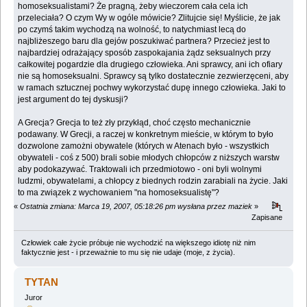
homoseksualistami? Że pragną, żeby wieczorem cała cela ich
przeleciała? O czym Wy w ogóle mówicie? Zlitujcie się! Myślicie, że jak
po czymś takim wychodzą na wolność, to natychmiast lecą do
najbliżeszego baru dla gejów poszukiwać partnera? Przecież jest to
najbardziej odrażający sposób zaspokajania żądz seksualnych przy
całkowitej pogardzie dla drugiego człowieka. Ani sprawcy, ani ich ofiary
nie są homoseksualni. Sprawcy są tylko dostatecznie zezwierzęceni, aby
w ramach sztucznej pochwy wykorzystać dupę innego człowieka. Jaki to
jest argument do tej dyskusji?
A Grecja? Grecja to też zły przykłąd, choć często mechanicznie
podawany. W Grecji, a raczej w konkretnym mieście, w którym to było
dozwolone zamożni obywatele (których w Atenach było - wszystkich
obywateli - coś z 500) brali sobie młodych chłopców z niższych warstw
aby podokazywać. Traktowali ich przedmiotowo - oni byli wolnymi
ludzmi, obywatelami, a chłopcy z biednych rodzin zarabiali na życie. Jaki
to ma związek z wychowaniem "na homoseksualistę"?
«
Ostatnia zmiana: Marca 19, 2007, 05:18:26 pm wysłana przez maziek
»
Zapisane
Człowiek całe życie próbuje nie wychodzić na większego idiotę niż nim
faktycznie jest - i przeważnie to mu się nie udaje (moje, z życia).
TYTAN
Juror