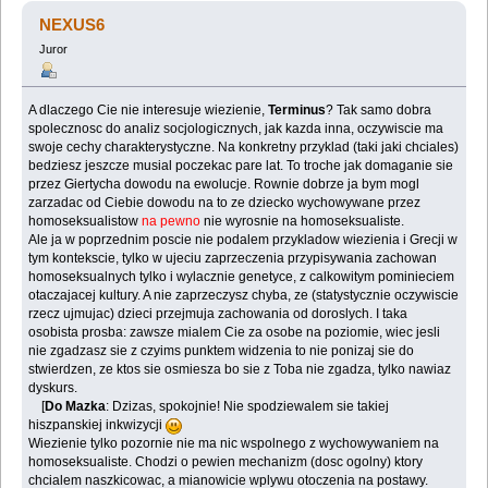
NEXUS6
Juror
A dlaczego Cie nie interesuje wiezienie,
Terminus
? Tak samo dobra
spolecznosc do analiz socjologicznych, jak kazda inna, oczywiscie ma
swoje cechy charakterystyczne. Na konkretny przyklad (taki jaki chciales)
bedziesz jeszcze musial poczekac pare lat. To troche jak domaganie sie
przez Giertycha dowodu na ewolucje. Rownie dobrze ja bym mogl
zarzadac od Ciebie dowodu na to ze dziecko wychowywane przez
homoseksualistow
na pewno
nie wyrosnie na homoseksualiste.
Ale ja w poprzednim poscie nie podalem przykladow wiezienia i Grecji w
tym kontekscie, tylko w ujeciu zaprzeczenia przypisywania zachowan
homoseksualnych tylko i wylacznie genetyce, z calkowitym pominieciem
otaczajacej kultury. A nie zaprzeczysz chyba, ze (statystycznie oczywiscie
rzecz ujmujac) dzieci przejmuja zachowania od doroslych. I taka
osobista prosba: zawsze mialem Cie za osobe na poziomie, wiec jesli
nie zgadzasz sie z czyims punktem widzenia to nie ponizaj sie do
stwierdzen, ze ktos sie osmiesza bo sie z Toba nie zgadza, tylko nawiaz
dyskurs.
[
Do Mazka
: Dzizas, spokojnie! Nie spodziewalem sie takiej
hiszpanskiej inkwizycji
Wiezienie tylko pozornie nie ma nic wspolnego z wychowywaniem na
homoseksualiste. Chodzi o pewien mechanizm (dosc ogolny) ktory
chcialem naszkicowac, a mianowicie wplywu otoczenia na postawy.