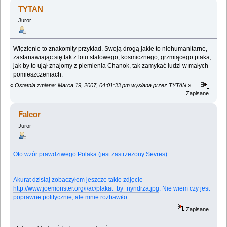
dalej? (Przeczytany 478548 razy)
TYTAN
Juror
Więzienie to znakomity przykład. Swoją drogą jakie to niehumanitarne,
zastanawiając się tak z lotu stalowego, kosmicznego, grzmiącego ptaka,
jak by to ujął znajomy z plemienia Chanok, tak zamykać ludzi w małych
pomieszczeniach.
«
Ostatnia zmiana: Marca 19, 2007, 04:01:33 pm wysłana przez TYTAN
»
Zapisane
Falcor
Juror
Oto wzór prawdziwego Polaka (jest zastrzeżony Sevres).
Akurat dzisiaj zobaczyłem jeszcze takie zdjęcie
http://www.joemonster.org/i/ac/plakat_by_nyndrza.jpg
. Nie wiem czy jest
poprawne politycznie, ale mnie rozbawiło.
Zapisane