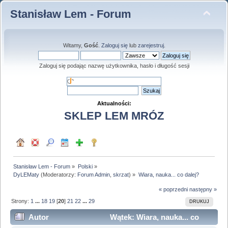
Stanisław Lem - Forum
Witamy,
Gość
.
Zaloguj się
lub
zarejestruj
.
Zaloguj się podając nazwę użytkownika, hasło i długość sesji
Aktualności:
SKLEP LEM MRÓZ
Stanisław Lem - Forum
»
Polski
»
DyLEMaty
(Moderatorzy:
Forum Admin
,
skrzat
) »
Wiara, nauka... co dalej?
« poprzedni
następny »
Strony:
1
...
18
19
[
20
]
21
22
...
29
DRUKUJ
Autor
Wątek: Wiara, nauka... co