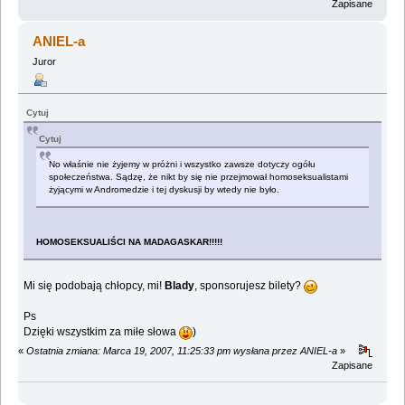
Zapisane
ANIEL-a
Juror
Cytuj
Cytuj
No właśnie nie żyjemy w próżni i wszystko zawsze dotyczy ogółu
społeczeństwa. Sądzę, że nikt by się nie przejmował homoseksualistami
żyjącymi w Andromedzie i tej dyskusji by wtedy nie było.
HOMOSEKSUALIŚCI NA MADAGASKAR!!!!!
Mi się podobają chłopcy, mi!
Blady
, sponsorujesz bilety?
Ps
Dzięki wszystkim za miłe słowa
)
«
Ostatnia zmiana: Marca 19, 2007, 11:25:33 pm wysłana przez ANIEL-a
»
Zapisane