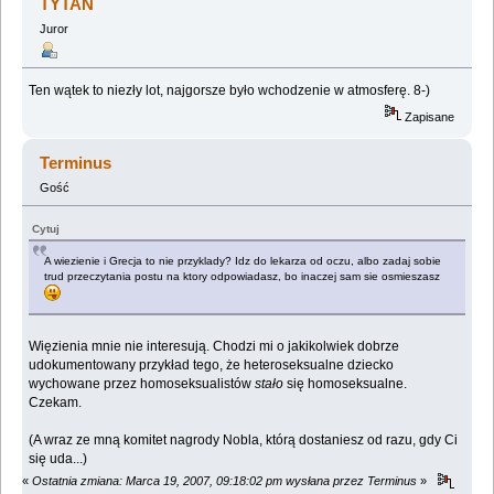
TYTAN
Juror
Ten wątek to niezły lot, najgorsze było wchodzenie w atmosferę. 8-)
Zapisane
Terminus
Gość
Cytuj
A wiezienie i Grecja to nie przyklady? Idz do lekarza od oczu, albo zadaj sobie
trud przeczytania postu na ktory odpowiadasz, bo inaczej sam sie osmieszasz
Więzienia mnie nie interesują. Chodzi mi o jakikolwiek dobrze
udokumentowany przykład tego, że heteroseksualne dziecko
wychowane przez homoseksualistów
stało
się homoseksualne.
Czekam.
(A wraz ze mną komitet nagrody Nobla, którą dostaniesz od razu, gdy Ci
się uda...)
«
Ostatnia zmiana: Marca 19, 2007, 09:18:02 pm wysłana przez Terminus
»