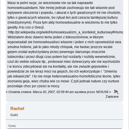
Masz w pelni racje, ze wiezniowie nie sa tak naprawde
homoseksualistami. Nie mniej jednak zachowuja sie tak wlasnie pod
wplywem otoczenia i popedu, i akurat o tych gwalconych mi nie chodzilo,
tylko o gwalcacych wlasnie, bo rytual ten jest czescia tamtejszej kultury
(miedzyinnymi). Poza tym akty homoseksualne w wiezieniu to nie tylko
gwalty. A tu cos o Grecji
:http://pl.wikipedia.org/wiki/Homoseksualizm_a_kontekst_kulturowy#Homosek
Widzialem dosc dawno temu jeden z tokoszolomow, w ktorym
wypowiadali sie homoseksualisci wlasnie i jeden z nich opowiedzial swa
smutna historie, jak to jako mlody chlopak, nie bedac jeszcze wcale
gejem zostal wykorzystany przez pewnego starszego znacznie
lubieznika i przez dlugi czas potem byl rozdarty i rozbity wewnetrznie,
czul do siebie odraze itp., probowal miec dziewczyny ale nie wychodzilo
i w koncu zdecydowal sie na kontakty, ale nie zwiazki gejowskie i
powiedzial ze sie teraz msci na gejach, bo ich wykorzystuje i "zmienia
jak rekawiczki". I to nie moje heteroseksualno-homofobiczne teorie, tylko
zeznania geja, wiec chyba wie co mowi. Czyli jednak nature czy nurture
pozostaje choc po czesci w mocy.
«
Ostatnia zmiana: Marca 20, 2007, 02:09:44 am wysłana przez NEXUS6
»
Zapisane
Rachel
Gość
Cytuj