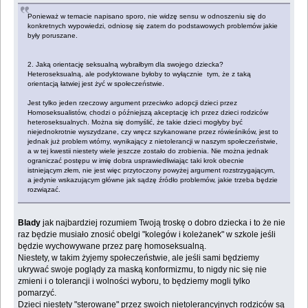
Ponieważ w temacie napisano sporo, nie widzę sensu w odnoszeniu się do
konkretnych wypowiedzi, odniosę się zatem do podstawowych problemów jakie
były poruszane.
2. Jaką orientację seksualną wybrałbym dla swojego dziecka?
Heteroseksualną, ale podyktowane byłoby to wyłącznie tym, że z taką
orientacją łatwiej jest żyć w społeczeństwie.
Jest tylko jeden rzeczowy argument przeciwko adopcji dzieci przez
Homoseksualistów, chodzi o późniejszą akceptację ich przez dzieci rodziców
heteroseksualnych. Można się domyślić, że takie dzieci mogłyby być
niejednokrotnie wyszydzane, czy wręcz szykanowane przez rówieśników, jest to
jednak już problem wtórny, wynikający z nietolerancji w naszym społeczeństwie,
a w tej kwestii niestety wiele jeszcze zostało do zrobienia. Nie można jednak
ograniczać postępu w imię dobra usprawiedliwiając taki krok obecnie
istniejącym złem, nie jest więc przytoczony powyżej argument rozstrzygającym,
a jedynie wskazującym główne jak sądzę źródło problemów, jakie trzeba będzie
rozwiązać.
Blady
jak najbardziej rozumiem Twoją troskę o dobro dziecka i to że nie
raz będzie musiało znosić obelgi "kolegów i koleżanek" w szkole jeśli
będzie wychowywane przez parę homoseksualną.
Niestety, w takim żyjemy społeczeństwie, ale jeśli sami będziemy
ukrywać swoje poglądy za maską konformizmu, to nigdy nic się nie
zmieni i o tolerancji i wolności wyboru, to będziemy mogli tylko
pomarzyć.
Dzieci niestety "sterowane" przez swoich nietolerancyjnych rodziców są