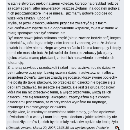
w stanie stworzyć piekło na ziemi koledze, którego na przykład rodzice
są rozwiedzeni, albo niewierzący i jeszcze Żydami i na dodatek jedno z
nich jest czarnoskóre i nie je mięsa. I już mamy gotowe podłoże do
wszelkich szykan i upodleń.
Myślę, że jeżeli dziecko, któremu przyjdzie zmierzyć się z takim
okrucieństwem będzie miało odpowiednie wsparcie, to jest w stanie w
miarę spokojnie przeżyć szkolne lata.
Być może nawet jakaś znikoma część (ale to zawsze będzie coś) innych
dzieciaków, które będą miały z nim kontakt i zobaczą, że to że Jaś ma
dwóch tatusiów nie ma złego wpływu na Jasia i że ma kochający i ciepły
dom i nie musi się bać, że jak wróci do domu, to zobaczy jak pijany
ojciec okłada mamę pięściami, zmieni ich nastawienie i rozwinie ich
tolerancję.
Znane są przykłady przedszkoli i szkół integracyjnych gdzie dzieci w
pełni zdrowe uczą się i bawią razem z dziećmi autystycznymi albo z
zespołem Down'a i zawsze znajdą się rodzice, którzy swojej pociechy
nie poślą do takiej placówki, bo przecież ich dziecko nie będzie się z
debilami zadawać, bo jeszcze się zarazi, ale jest też grupa rodziców,
która nie ma nic przeciwko temu, a wręcz przeciwnie, widzą że ich
dziecko uczy się tolerancji i akceptacji, zaprzyjaźnia się z chorym
dzieckiem i jest szansa, że w przyszłości wyrośnie na mądrego,
otwartego i tolerancyjnego człowieka.
Myślę więc, że musimy rozmawiać na takie tematy, głośno apelować,
uświadamiać, a wtedy i nam i naszym dzieciom z jakichkolwiek by nie
pochodziły domów i jakich by nie miały rodziców będzie się lepiej żyło.
«
Ostatnia zmiana: Marca 20, 2007, 11:36:38 am wysłana przez Rachel
»