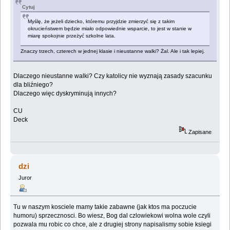
Cytuj
Myślę, że jeżeli dziecko, któremu przyjdzie zmierzyć się z takim
okrucieństwem będzie miało odpowiednie wsparcie, to jest w stanie w
miarę spokojnie przeżyć szkolne lata.
Znaczy trzech, czterech w jednej klasie i nieustanne walki? Żal. Ale i tak lepiej.
Dlaczego nieustanne walki? Czy katolicy nie wyznają zasady szacunku
dla bliźniego?
Dlaczego więc dyskryminują innych?
CU
Deck
Zapisane
dzi
Juror
Tu w naszym kosciele mamy takie zabawne (jak ktos ma poczucie
humoru) sprzecznosci. Bo wiesz, Bog dal czlowiekowi wolna wole czyli
pozwala mu robic co chce, ale z drugiej strony napisalismy sobie ksiegi