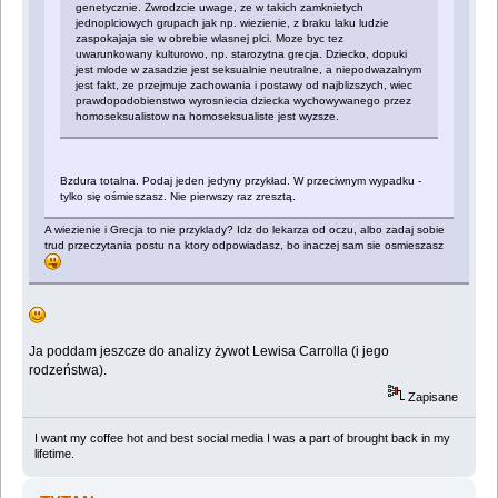
genetycznie. Zwrodzcie uwage, ze w takich zamknietych
jednoplciowych grupach jak np. wiezienie, z braku laku ludzie
zaspokajaja sie w obrebie wlasnej plci. Moze byc tez
uwarunkowany kulturowo, np. starozytna grecja. Dziecko, dopuki
jest mlode w zasadzie jest seksualnie neutralne, a niepodwazalnym
jest fakt, ze przejmuje zachowania i postawy od najblizszych, wiec
prawdopodobienstwo wyrosniecia dziecka wychowywanego przez
homoseksualistow na homoseksualiste jest wyzsze.
Bzdura totalna. Podaj jeden jedyny przykład. W przeciwnym wypadku -
tylko się ośmieszasz. Nie pierwszy raz zresztą.
A wiezienie i Grecja to nie przyklady? Idz do lekarza od oczu, albo zadaj sobie
trud przeczytania postu na ktory odpowiadasz, bo inaczej sam sie osmieszasz
Ja poddam jeszcze do analizy żywot Lewisa Carrolla (i jego
rodzeństwa).
Zapisane
I want my coffee hot and best social media I was a part of brought back in my
lifetime.