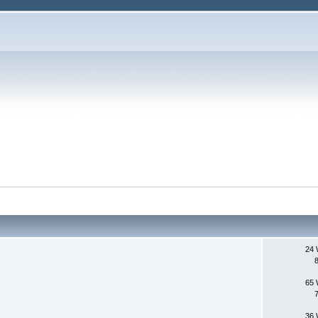
24 
65 
36 