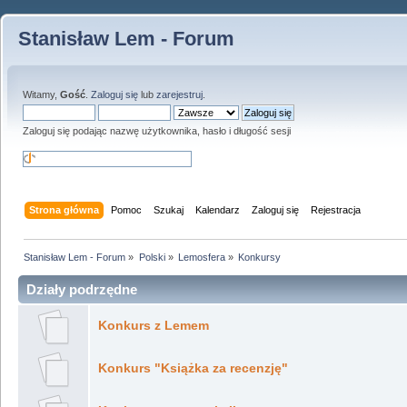
Stanisław Lem - Forum
Witamy,
Gość
.
Zaloguj się
lub
zarejestruj
.
Zaloguj się podając nazwę użytkownika, hasło i długość sesji
Strona główna
Pomoc
Szukaj
Kalendarz
Zaloguj się
Rejestracja
Stanisław Lem - Forum
»
Polski
»
Lemosfera
»
Konkursy
Działy podrzędne
Konkurs z Lemem
Konkurs "Książka za recenzję"