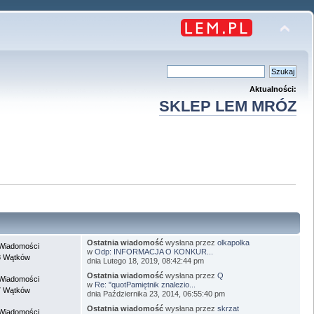
Aktualności:
SKLEP LEM MRÓZ
Ostatnia wiadomość
wysłana przez
olkapolka
Wiadomości
w
Odp: INFORMACJA O KONKUR...
8 Wątków
dnia Lutego 18, 2019, 08:42:44 pm
Ostatnia wiadomość
wysłana przez
Q
Wiadomości
w
Re: "quotPamiętnik znalezio...
7 Wątków
dnia Października 23, 2014, 06:55:40 pm
Ostatnia wiadomość
wysłana przez
skrzat
Wiadomości