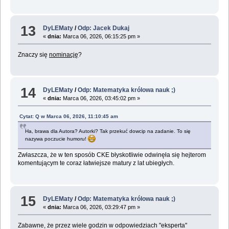
13
DyLEMaty
/
Odp: Jacek Dukaj
«
dnia:
Marca 06, 2026, 06:15:25 pm »
Znaczy się
nominację
?
14
DyLEMaty
/
Odp: Matematyka królowa nauk ;)
«
dnia:
Marca 06, 2026, 03:45:02 pm »
Cytat: Q w Marca 06, 2026, 11:10:45 am
Ha, brawa dla Autora? Autorki? Tak przekuć dowcip na zadanie. To się
nazywa poczucie humoru!
Zwłaszcza, że w ten sposób CKE błyskotliwie odwinęła się hejterom
komentującym te coraz łatwiejsze matury z lat ubiegłych.
15
DyLEMaty
/
Odp: Matematyka królowa nauk ;)
«
dnia:
Marca 06, 2026, 03:29:47 pm »
Zabawne, że przez wiele godzin w odpowiedziach "eksperta"