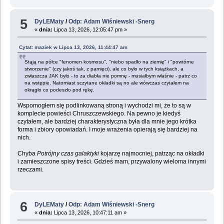
5
DyLEMaty
/
Odp: Adam Wiśniewski -Snerg
«
dnia:
Lipca 13, 2026, 12:05:47 pm »
Cytat: maziek w Lipca 13, 2026, 11:44:47 am
Stąją na półce "fenomen kosmosu", "niebo spadło na ziemię" i "powtórne
stworzenie" (czy jakoś tak, z pamięci), ale co było w tych książkach, a
zwłaszcza JAK było - to za diabła nie pomnę - musiałbym właśnie - patrz co
na wstępie. Natomiast sczytane okładki są no ale wówczas czytałem na
okrągło co podeszło pod rękę.
Wspomogłem się podlinkowaną stroną i wychodzi mi, że to są w
komplecie powieści Chruszczewskiego. Na pewno je kiedyś
czytałem, ale bardziej charakterystyczna była dla mnie jego krótka
forma i zbiory opowiadań. I moje wrażenia opierają się bardziej na
nich.
Chyba
Potrójny czas galaktyki
kojarzę najmocniej, patrząc na okładki
i zamieszczone spisy treści. Gdzieś mam, przywalony wieloma innymi
rzeczami.
6
DyLEMaty
/
Odp: Adam Wiśniewski -Snerg
«
dnia:
Lipca 13, 2026, 10:47:11 am »