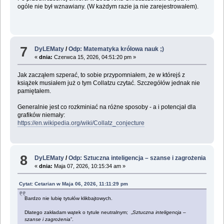
ogóle nie był wznawiany. (W każdym razie ja nie zarejestrowałem).
7
DyLEMaty
/
Odp: Matematyka królowa nauk ;)
«
dnia:
Czerwca 15, 2026, 04:51:20 pm »
Jak zacząłem szperać, to sobie przypomniałem, że w którejś z
książek musiałem już o tym Collatzu czytać. Szczegółów jednak nie
pamiętałem.
Generalnie jest co rozkminiać na różne sposoby - a i potencjał dla
grafików niemały:
https://en.wikipedia.org/wiki/Collatz_conjecture
8
DyLEMaty
/
Odp: Sztuczna inteligencja – szanse i zagrożenia
«
dnia:
Maja 07, 2026, 10:15:34 am »
Cytat: Cetarian w Maja 06, 2026, 11:11:29 pm
Bardzo nie lubię tytułów klikbajtowych.
Dlatego zakładam wątek o tytule neutralnym; „
Sztuczna inteligencja –
szanse i zagrożenia
”.