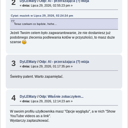
2
DyLEMaty
/
Odp: AI - przerażająca (?) wizja
«
dnia:
Lipca 29, 2026, 02:55:23 pm »
Cytat: maziek w Lipca 29, 2026, 02:24:24 pm
Teraz czekam co będzie, hehe...
Jeżeli Twoim celem było zagwarantowanie, że nie dostaniesz już
podobnego zlecenia podlewania kotów w przyszłości, to masz duże
szanse
.
3
DyLEMaty
/
Odp: AI - przerażająca (?) wizja
«
dnia:
Lipca 29, 2026, 01:17:35 pm »
Świetny patent. Warto zapamiętać.
4
DyLEMaty
/
Odp: Właśnie zobaczyłem...
«
dnia:
Lipca 29, 2026, 12:14:23 am »
W swoim profilu użytkownika masz "Opcje wyglądu", a w nich "Show
YouTube videos as a link".
Wystarczy zaptaszkować.