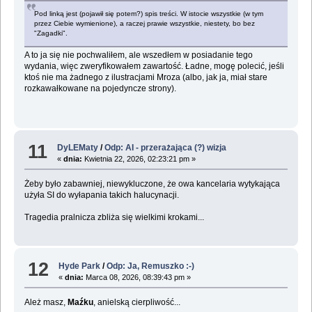
Pod linką jest (pojawił się potem?) spis treści. W istocie wszystkie (w tym
przez Ciebie wymienione), a raczej prawie wszystkie, niestety, bo bez
"Zagadki".
A to ja się nie pochwaliłem, ale wszedłem w posiadanie tego
wydania, więc zweryfikowałem zawartość. Ładne, mogę polecić, jeśli
ktoś nie ma żadnego z ilustracjami Mroza (albo, jak ja, miał stare
rozkawałkowane na pojedyncze strony).
11
DyLEMaty
/
Odp: AI - przerażająca (?) wizja
«
dnia:
Kwietnia 22, 2026, 02:23:21 pm »
Żeby było zabawniej, niewykluczone, że owa kancelaria wytykająca
użyła SI do wyłapania takich halucynacji.
Tragedia pralnicza zbliża się wielkimi krokami...
12
Hyde Park
/
Odp: Ja, Remuszko :-)
«
dnia:
Marca 08, 2026, 08:39:43 pm »
Ależ masz,
Maźku
, anielską cierpliwość...