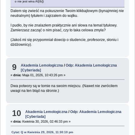
o nie jest wina AI[/b])
Dałem się zwieść na pokuszenie Twoim klikbajtowym (bynajmniej nie
neutralnym) tytułem i zajrzałem do wątku.
I pudło, by nie znalazłem praktycznie ani słowa na temat tytułowy.
Zamierzasz zacząć o nim pisać, czy to taka celowa zmyła?
(Jakoś mi się przypomniał dowcip o studencie, profesorze, słoniu i
dżdżownicy).
9
Akademia Lemologiczna
/
Odp: Akademia Lemologiczna
[Cyberiada]
«
dnia:
Maja 01, 2026, 10:43:26 pm »
Dwa potwory są w tomie na swoim miejscu. (Nawet nie zwróciłem
uwagi na ten błąd na stronie.)
10
Akademia Lemologiczna
/
Odp: Akademia Lemologiczna
[Cyberiada]
«
dnia:
Kwietnia 30, 2026, 02:46:33 pm »
Cytat: Q w Kwietnia 29, 2026, 11:30:10 pm