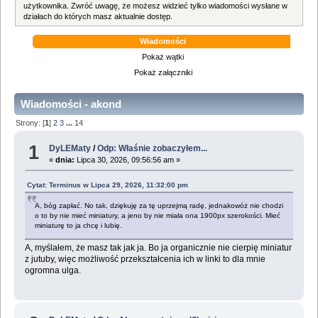
użytkownika. Zwróć uwagę, że możesz widzieć tylko wiadomości wysłane w
działach do których masz aktualnie dostęp.
Wiadomości
Pokaż wątki
Pokaż załączniki
Wiadomości - akond
Strony: [
1
]
2
3
...
14
1
DyLEMaty
/
Odp: Właśnie zobaczyłem...
«
dnia:
Lipca 30, 2026, 09:56:56 am »
Cytat: Terminus w Lipca 29, 2026, 11:32:00 pm
A, bóg zapłać. No tak, dziękuję za tę uprzejmą radę, jednakowóż nie chodzi
o to by nie mieć miniatury, a jeno by nie miała ona 1900px szerokości. Mieć
miniaturę to ja chcę i lubię.
A, myślałem, że masz tak jak ja. Bo ja organicznie nie cierpię miniatur
z jutuby, więc możliwość przekształcenia ich w linki to dla mnie
ogromna ulga.