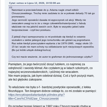
Cytat: xetras w Lipca 12, 2026, 10:53:08 am
Natomiast w przeciwieństwie do p. Adama nagle zmarł odbiór
Chruszczewskiego. Trochę mnie zadziwia to że w połowie dekady 70 tak go
promowano.
Jego senność opowieści dawała mi wypoczynek od akcji. Wtedy nie
zwracałem uwagi na to że u niego człowiek/bohater/postać z fabuły
właściwie nie ma jakichś swoich cech. Było to wszystko jakieś takie
bezpostaciowe - czyli bez przekazu.
Z jakiejś chęci samopoznania co mi podobało się kiedyś to ostatnio
szukałem u siebie jakiegoś jego tomu/tomiku ale gdzieś są pogrzebane.
Raz sobie kiedyś przeczytałem wydania z lat 1976-1980, mając około 10-
15 lat i wcale nie mam ochoty na odświeżanie tych nieżyciowych wywodów.
(Bo już krótki urlopik dobiegł końca)
Czy też macie wrażenie, że autor to grafoman do jednorazowego użytku?
Pamiętam, że jego twórczość dosyć lubiłem, co najmniej za
odrębność i swoisty klimat. Ale czytałem ją w latach szkolnych, co
najwyżej wczesnostudenckich, i później nie wracałem.
Nie mam pojęcia, jak bym odebrał dzisiaj. Coś z tych pozycji mam,
ale też głęboko zakopane.
To właściwie nie była s-f - bardziej poetyckie opowiastki, z lekka
filozofujące. Ten biogram dobrze oddaje to, co mi zostało w pamięci:
https://encyklopediafantastyki.pl/index.php?
title=Czes%C5%82aw_Chruszczewski
Po przedwczesnej śmierci w 1982 roku Chruszczewski chyba w