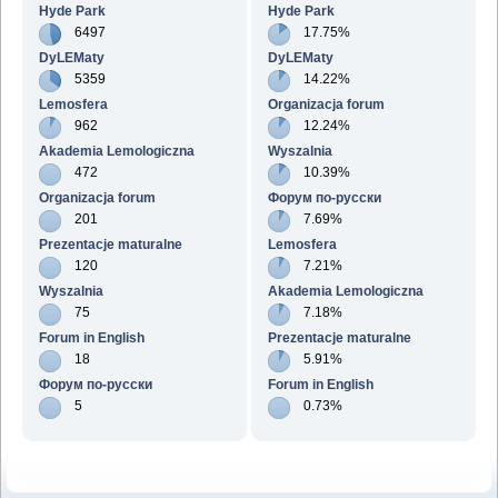
Hyde Park
Hyde Park
6497
17.75%
DyLEMaty
DyLEMaty
5359
14.22%
Lemosfera
Organizacja forum
962
12.24%
Akademia Lemologiczna
Wyszalnia
472
10.39%
Organizacja forum
Форум по-русски
201
7.69%
Prezentacje maturalne
Lemosfera
120
7.21%
Wyszalnia
Akademia Lemologiczna
75
7.18%
Forum in English
Prezentacje maturalne
18
5.91%
Форум по-русски
Forum in English
5
0.73%