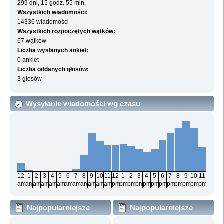
299 dni, 15 godz. 55 min.
Wszystkich wiadomości:
14336 wiadomości
Wszystkich rozpoczętych wątków:
67 wątków
Liczba wysłanych ankiet:
0 ankiet
Liczba oddanych głosów:
3 głosów
Wysyłanie wiadomości wg czasu
12
1
2
3
4
5
6
7
8
9
10
11
12
1
2
3
4
5
6
7
8
9
10
11
am
am
am
am
am
am
am
am
am
am
am
am
pm
pm
pm
pm
pm
pm
pm
pm
pm
pm
pm
pm
Najpopularniejsze
Najpopularniejsze
działy wg wiadomości
działy wg aktywności